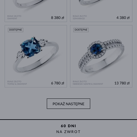
BIAŁE ZŁOTO
BIAŁE ZŁOTO
8 380 zł
4 380 zł
DIAMENT
SZMARAGD
DOSTĘPNE
DOSTĘPNE
BIAŁE ZŁOTO
BIAŁE ZŁOTO
6 780 zł
13 780 zł
TOPAZ & DIAMENT
NIEBIESKI SZAFIR & DIAMENT
POKAŻ NASTĘPNE
60 DNI
NA ZWROT