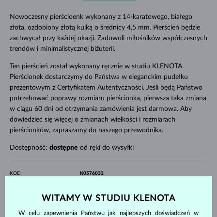
Nowoczesny pierścioenk wykonany z 14-karatowego, białego
złota, ozdobiony złotą kulką o średnicy 4,5 mm. Pierścień będzie
zachwycał przy każdej okazji. Zadowoli miłośników współczesnych
trendów i minimalistycznej biżuterii.
Ten pierścień został wykonany ręcznie w studiu KLENOTA.
Pierścionek dostarczymy do Państwa w eleganckim pudełku
prezentowym z Certyfikatem Autentyczności. Jeśli będą Państwo
potrzebować poprawy rozmiaru pierścionka, pierwsza taka zmiana
w ciągu 60 dni od otrzymania zamówienia jest darmowa. Aby
dowiedzieć się więcej o zmianach wielkości i rozmiarach
pierścionków, zapraszamy
do naszego przewodnika
.
Dostępność:
dostępne
od ręki do wysyłki
KOD
K0576032
MATERIAŁ
BIAŁE ZŁOTO
PRÓBA
14 kt 585/1000
WITAMY W STUDIU KLENOTA
KAMIENIE SZLACHETNE
BEZ KAMIENIA
W celu zapewnienia Państwu jak najlepszych doświadczeń w