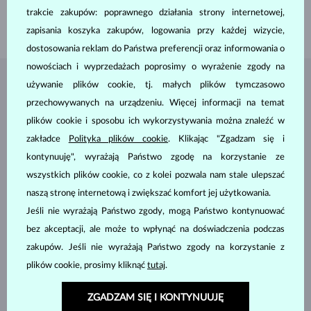
SZEROKOŚĆ
1.75 mm
trakcie zakupów: poprawnego działania strony internetowej,
WAGA
1.60 g
zapisania koszyka zakupów, logowania przy każdej wizycie,
dostosowania reklam do Państwa preferencji oraz informowania o
nowościach i wyprzedażach poprosimy o wyrażenie zgody na
używanie plików cookie, tj. małych plików tymczasowo
BIŻUTERIA Z
ATELIER KLENOTA
przechowywanych na urządzeniu. Więcej informacji na temat
plików cookie i sposobu ich wykorzystywania można znaleźć w
zakładce
Polityka plików cookie
. Klikając "Zgadzam się i
kontynuuję", wyrażają Państwo zgodę na korzystanie ze
wszystkich plików cookie, co z kolei pozwala nam stale ulepszać
naszą stronę internetową i zwiększać komfort jej użytkowania.
Jeśli nie wyrażają Państwo zgody, mogą Państwo kontynuować
bez akceptacji, ale może to wpłynąć na doświadczenia podczas
zakupów. Jeśli nie wyrażają Państwo zgody na korzystanie z
plików cookie, prosimy kliknąć
tutaj
.
ZGADZAM SIĘ I KONTYNUUJĘ