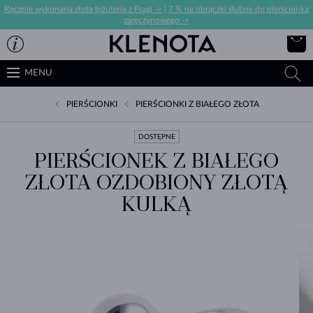
Ręcznie wykonana złota biżuteria z Pragi ->
|
7 % na obrączki ślubne do pierścionka
zaręczynowego ->
MENU
PIERŚCIONKI
PIERŚCIONKI Z BIAŁEGO ZŁOTA
DOSTĘPNE
PIERŚCIONEK Z BIAŁEGO
ZŁOTA OZDOBIONY ZŁOTĄ
KULKĄ