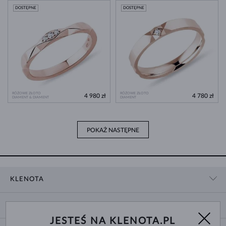
DOSTĘPNE
DOSTĘPNE
RÓŻOWE ZŁOTO
RÓŻOWE ZŁOTO
4 980 zł
4 780 zł
DIAMENT & DIAMENT
DIAMENT
POKAŻ NASTĘPNE
KLENOTA
KONTAKT
ZAKUPY
SHOWROOM
JESTEŚ NA KLENOTA.PL
DOSTAWA I PŁATNOŚĆ
O NAS