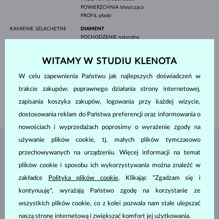
POWIERZCHNIA
błyszcząca
PROFIL
płaski
KAMIENIE SZLACHETNE
DIAMENT
POCHODZENIE
naturalne
SZLIF
okrągły
CZYSTOŚĆ
SI
WITAMY W STUDIU KLENOTA
KOLOR
G
ŚREDNICA
1.8 mm
W celu zapewnienia Państwu jak najlepszych doświadczeń w
WAGA
0.025 ct
trakcie zakupów: poprawnego działania strony internetowej,
SZEROKOŚĆ
3.00 mm
zapisania koszyka zakupów, logowania przy każdej wizycie,
WAGA
2.65 g
dostosowania reklam do Państwa preferencji oraz informowania o
nowościach i wyprzedażach poprosimy o wyrażenie zgody na
używanie plików cookie, tj. małych plików tymczasowo
BIŻUTERIA Z
ATELIER KLENOTA
przechowywanych na urządzeniu. Więcej informacji na temat
plików cookie i sposobu ich wykorzystywania można znaleźć w
zakładce
Polityka plików cookie
. Klikając "Zgadzam się i
kontynuuję", wyrażają Państwo zgodę na korzystanie ze
wszystkich plików cookie, co z kolei pozwala nam stale ulepszać
naszą stronę internetową i zwiększać komfort jej użytkowania.