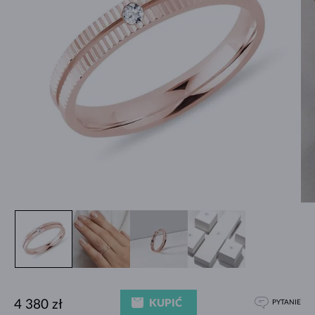
KUPIĆ
4 380 zł
PYTANIE