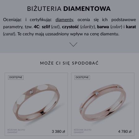
BIŻUTERIA
DIAMENTOWA
Oceniając i certyfikując
diamenty
, ocenia się ich podstawowe
cut
clarity
color
parametry, tzw.
4C
:
szlif
(
),
czystość
(
),
barwa
(
) i
karat
carat
(
). Te cechy mają uzasadniony wpływ na cenę diamentu.
MOŻE CI SIĘ SPODOBAĆ
DOSTĘPNE
DOSTĘPNE
RÓŻOWE ZŁOTO
RÓŻOWE ZŁOTO
3 380 zł
4 780 zł
DIAMENT
DIAMENT