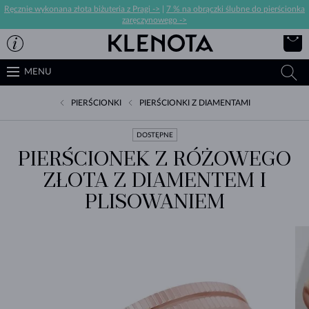
Ręcznie wykonana złota biżuteria z Pragi ->
|
7 % na obrączki ślubne do pierścionka
zaręczynowego ->
MENU
PIERŚCIONKI
PIERŚCIONKI Z DIAMENTAMI
DOSTĘPNE
PIERŚCIONEK Z RÓŻOWEGO
ZŁOTA Z DIAMENTEM I
PLISOWANIEM