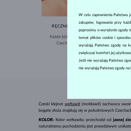
W celu zapewnienia Państwu ja
zakupów, logowania przy każd
RĘCZNIE WYKONYWANA W PRADZE
poprosimy o wyrażenie zgody n
Każda biżuteria powstaje w naszej pracowni 
temat plików cookie i sposob
Czechach i jest wysyłana na cały świat.
wyrażają Państwo zgodę na kor
zwiększać komfort jej użytkowa
DOSTAWA >
Jeśli nie wyrażają Państwo zg
nie wyrażają Państwo zgody na 
Czeski klejnot
wełtawit
(mołdawit) zachwyca swoim
bogate złoża znajdują się w południowych Czecha
KOLOR:
Kolor wełtawitu przechodzi od
jasnej zie
naturalnemu pochodzeniu jest prawdziwym unikatem,