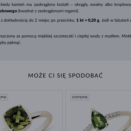
 kiedy kamień ma zaokrąglony kształt ‒ okrągły, owalny albo kroplowy
uszkowego
(kwadrat z zaokrąglonymi rogami).
 z dokładnością do 2 miejsc po przecinku.
1
kt = 0,20 g
. Jeśli w biżuter
zczona za pomocą miękkiej szczoteczki i ciepłej wody z mydłem. Mołdaw
łyby pęknąć.
MOŻE CI SIĘ SPODOBAĆ
ĘPNE
DOSTĘPNE