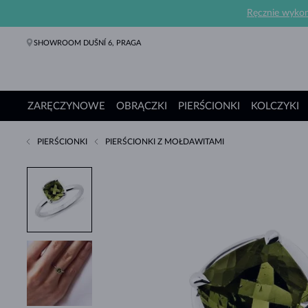
Ręcznie wykona
SHOWROOM DUŠNÍ 6, PRAGA
ZARĘCZYNOWE
OBRĄCZKI
PIERŚCIONKI
KOLCZYKI
PIERŚCIONKI
PIERŚCIONKI Z MOŁDAWITAMI
Pierścionki Zaręczynowe
Obrączki
Pierścionki
Kolczyki
Naszyjniki
Bransoletki
Perły
Biżuteria
Prezenty
Kolekcje