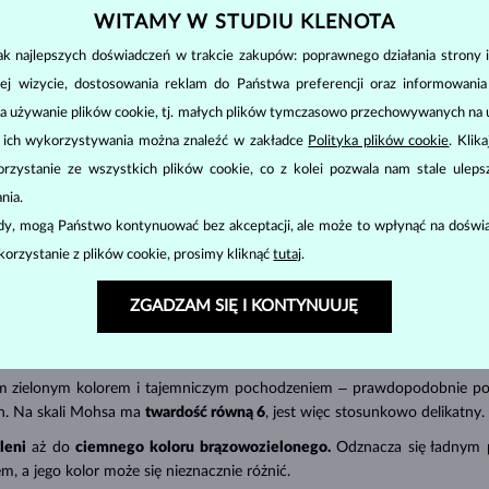
WITAMY W STUDIU KLENOTA
k najlepszych doświadczeń w trakcie zakupów: poprawnego działania strony i
ej wizycie, dostosowania reklam do Państwa preferencji oraz informowani
ZWROT DO 60 DNI
a używanie plików cookie, tj. małych plików tymczasowo przechowywanych na ur
w
Znajdź biżuterię, która zostanie z Tobą na zawsze –
Wyko
u ich wykorzystywania można znaleźć w zakładce
Polityka plików cookie
. Klik
dajemy aż 60 dni na zwrot.
zystanie ze wszystkich plików cookie, co z kolei pozwala nam stale uleps
nia.
WYMIANY I ZWROTY >
ody, mogą Państwo kontynuować bez akceptacji, ale może to wpłynąć na doświa
korzystanie z plików cookie, prosimy kliknąć
tutaj
.
ZGADZAM SIĘ I KONTYNUUJĘ
BIŻUTERIA
Z MOŁDAWITAMI
 zielonym kolorem i tajemniczym pochodzeniem ‒ prawdopodobnie pows
ch. Na skali Mohsa ma
twardość równą 6
, jest więc stosunkowo delikatny.
leni
aż do
ciemnego koloru brązowozielonego.
Odznacza się ładnym po
 a jego kolor może się nieznacznie różnić.