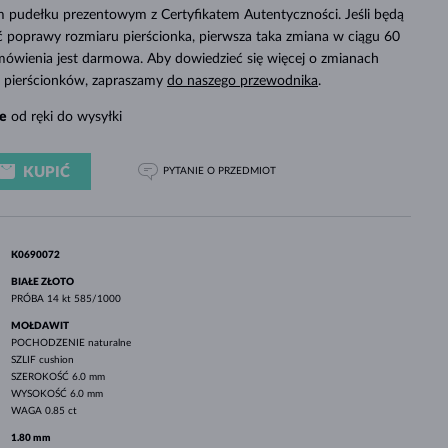
BIAŁE ZŁOTO
RÓŻOWE ZŁOTO
BIAŁE ZŁOTO
 pudełku prezentowym z Certyfikatem Autentyczności. Jeśli będą
SPRAWDŹ
poprawy rozmiaru pierścionka, pierwsza taka zmiana w ciągu 60
mówienia jest darmowa. Aby dowiedzieć się więcej o zmianach
ch pierścionków, zapraszamy
do naszego przewodnika
.
e
od ręki do wysyłki
KUPIĆ
PYTANIE
O PRZEDMIOT
K0690072
BIAŁE ZŁOTO
PRÓBA
14 kt 585/1000
MOŁDAWIT
POCHODZENIE
naturalne
SZLIF
cushion
SZEROKOŚĆ
6.0 mm
WYSOKOŚĆ
6.0 mm
WAGA
0.85 ct
1.80 mm