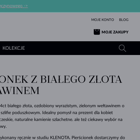
ręczynowego ->
MOJE KONTO
BLOG
MOJE ZAKUPY
KOLEKCJE
IONEK Z BIAŁEGO ZŁOTA
ŻÓŁTE ZŁOTO
TANZANITY
TURMALINY
SZAFIRY
AWINEM
RÓŻOWE ZŁOTO
TOPAZY
MOŁDAWITY
SZMARAGDY
TURMALINY
MINERAŁY
MOŁDAWITY
14ct białego złota, ozdobiony wyrazistym, zielonym wełtawinem o
WYJĄTKOWY
BRANSOLETKI
PROSTOTY
BIŻUTERIA
KOLEKCJE
MIŁOŚĆ
PIĘKNO
PIĘKNE
PERŁY
zlifie poduszkowym. Idealny pomysł na prezent dla kobiet
MOŁDAWITY
WISIORKI Z PERŁAMI
MINERAŁY
eskie, naturalne kamienie szlachetne. ale też ciekawy wybór na
PIĘKNEM
DLA NOWORODKÓW
BIAŁE ZŁOTO
ŚLUBNA
owy.
ŚLUBNE
ŻÓŁTE ZŁOTO
ŻÓŁTE ZŁOTO
SPRAWDŹ
SPRAWDŹ
SPRAWDŹ
SPRAWDŹ
SPRAWDŹ
SPRAWDŹ
SPRAWDŹ
SPRAWDŹ
SPRAWDŹ
 wykonany ręcznie w studiu KLENOTA. Pierścionek dostarczymy do