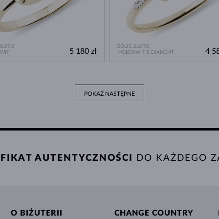
ZŁOTO
ŻÓŁTE ZŁOTO
5 180 zł
4 58
WIT
MOŁDAWIT & DIAMENT
POKAŻ NASTĘPNE
FIKAT AUTENTYCZNOŚCI
DO KAŻDEGO Z
O BIŻUTERII
CHANGE COUNTRY