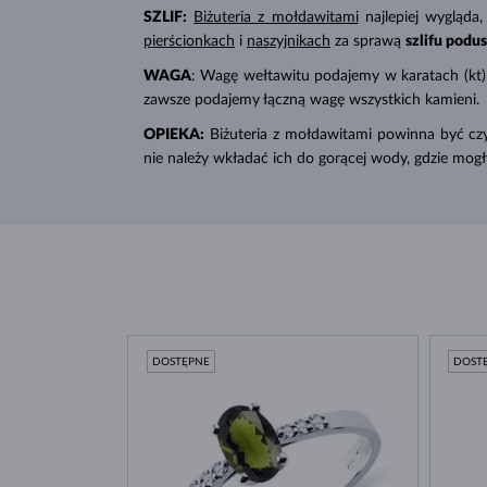
SZLIF:
Biżuteria z mołdawitami
najlepiej wygląda,
pierścionkach
i
naszyjnikach
za sprawą
szlifu pod
WAGA
: Wagę wełtawitu podajemy w karatach (kt)
zawsze podajemy łączną wagę wszystkich kamieni.
OPIEKA:
Biżuteria z mołdawitami powinna być czys
nie należy wkładać ich do gorącej wody, gdzie mog
DOSTĘPNE
DOST