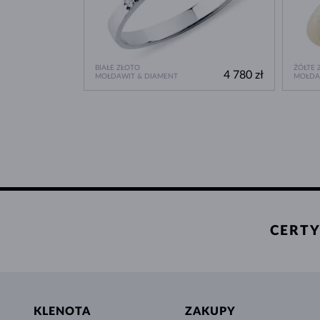
BIAŁE ZŁOTO
ŻÓŁTE 
4 780 zł
MOŁDAWIT & DIAMENT
MOŁDA
CERTY
KLENOTA
ZAKUPY