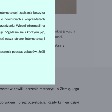
nternetowej, zapisania koszyka
a o nowościach i wyprzedażach
WYJĄTKOWA JAKOŚĆ
ządzeniu. Więcej informacji na
nujemy biżuterię z materiałów wysokiej jakości i
ając "Zgadzam się i kontynuuję",
dołączamy Certyfikat Autentyczności.
zać naszą stronę internetową i
CERTYFIKATY AUTENTYCZNOŚCI >
dczenia podczas zakupów. Jeśli
tał w chwili uderzenie meteorytu o Ziemię. Jego
łyskiem i przezroczystością. Każdy kamień dzięki