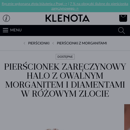
Ręcznie wykonana złota biżuteria z Pragi ->
|
7 % na obrączki ślubne do pierścionka
zaręczynowego ->
MENU
PIERŚCIONKI
PIERŚCIONKI Z MORGANITAMI
DOSTĘPNE
PIERŚCIONEK ZARĘCZYNOWY
HALO Z OWALNYM
MORGANITEM I DIAMENTAMI
W RÓŻOWYM ZŁOCIE