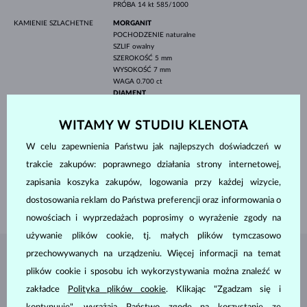
PRÓBA
14 kt 585/1000
KAMIENIE SZLACHETNE
MORGANIT
POCHODZENIE
naturalne
SZLIF
owalny
SZEROKOŚĆ
5 mm
WYSOKOŚĆ
7 mm
WAGA
0.700 ct
DIAMENT
POCHODZENIE
naturalne
SZLIF
okrągły
WITAMY W STUDIU KLENOTA
CZYSTOŚĆ
SI
KOLOR
G
W celu zapewnienia Państwu jak najlepszych doświadczeń w
ŚREDNICA
1.0-1.2 mm
WAGA
0.210 ct
trakcie zakupów: poprawnego działania strony internetowej,
zapisania koszyka zakupów, logowania przy każdej wizycie,
SZEROKOŚĆ
2.00 mm
dostosowania reklam do Państwa preferencji oraz informowania o
WAGA
2.45 g
nowościach i wyprzedażach poprosimy o wyrażenie zgody na
używanie plików cookie, tj. małych plików tymczasowo
przechowywanych na urządzeniu. Więcej informacji na temat
BIŻUTERIA Z
ATELIER KLENOTA
plików cookie i sposobu ich wykorzystywania można znaleźć w
zakładce
Polityka plików cookie
. Klikając "Zgadzam się i