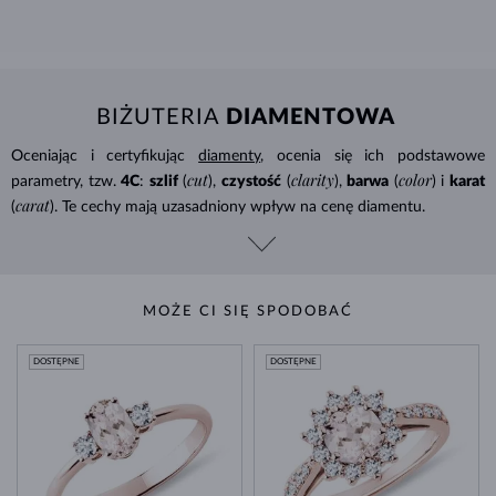
BIŻUTERIA
DIAMENTOWA
Oceniając i certyfikując
diamenty
, ocenia się ich podstawowe
cut
clarity
color
parametry, tzw.
4C
:
szlif
(
),
czystość
(
),
barwa
(
) i
karat
carat
(
). Te cechy mają uzasadniony wpływ na cenę diamentu.
MOŻE CI SIĘ SPODOBAĆ
DOSTĘPNE
DOSTĘPNE