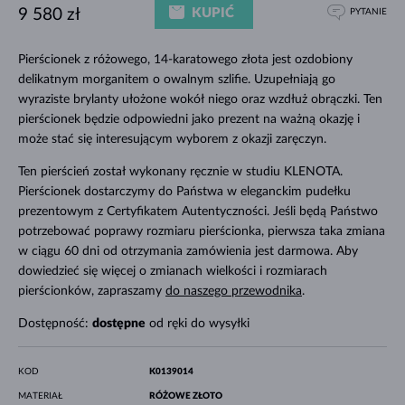
KUPIĆ
9 580 zł
PYTANIE
Pierścionek z różowego, 14-karatowego złota jest ozdobiony
delikatnym morganitem o owalnym szlifie. Uzupełniają go
wyraziste brylanty ułożone wokół niego oraz wzdłuż obrączki. Ten
pierścionek będzie odpowiedni jako prezent na ważną okazję i
może stać się interesującym wyborem z okazji zaręczyn.
Ten pierścień został wykonany ręcznie w studiu KLENOTA.
Pierścionek dostarczymy do Państwa w eleganckim pudełku
prezentowym z Certyfikatem Autentyczności. Jeśli będą Państwo
potrzebować poprawy rozmiaru pierścionka, pierwsza taka zmiana
w ciągu 60 dni od otrzymania zamówienia jest darmowa. Aby
dowiedzieć się więcej o zmianach wielkości i rozmiarach
pierścionków, zapraszamy
do naszego przewodnika
.
Dostępność:
dostępne
od ręki do wysyłki
KOD
K0139014
MATERIAŁ
RÓŻOWE ZŁOTO