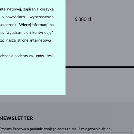
BIAŁE ZŁOTO
RÓŻOWE ZŁOTO
BIAŁE ZŁOTO
nternetowej, zapisania koszyka
SPRAWDŹ
ŻÓŁTE ZŁOTO & DIAMENT
ŻÓŁTE ZŁOTO
a o nowościach i wyprzedażach
0 zł
6 380 zł
SŁODKOWODNYCH
SŁODKOWODNYCH
ządzeniu. Więcej informacji na
ając "Zgadzam się i kontynuuję",
zać naszą stronę internetową i
dczenia podczas zakupów. Jeśli
NEWSLETTER
Prosimy Państwa o podanie swojego adresu e-mail i zalogowanie się do