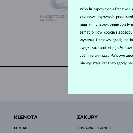
W celu zapewnienia Państwu ja
BIAŁE ZŁOTO & DIAMENT
ŻÓŁTE 
zakupów, logowania przy każd
9 380 zł
TAHITAŃSKI
SŁODK
poprosimy o wyrażenie zgody n
temat plików cookie i sposob
wyrażają Państwo zgodę na kor
zwiększać komfort jej użytkowa
Jeśli nie wyrażają Państwo zg
nie wyrażają Państwo zgody na 
KLENOTA
ZAKUPY
KONTAKT
DOSTAWA I PŁATNOŚĆ