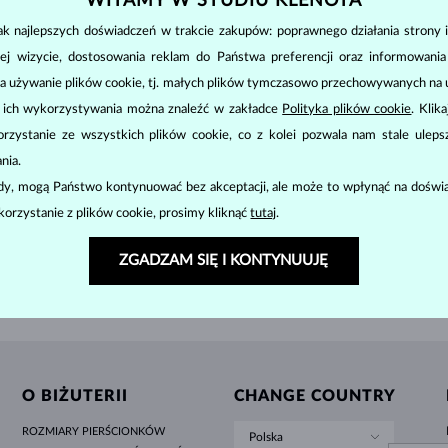
WITAMY W STUDIU KLENOTA
MINIMALISTYCZNE ZESTAWY
CZARNE DIAMENTY
STYL HALO
AMETYSTY
POJEDYNCZE
KAMIENIE SZLACHETNE
PERŁY SŁODKOWODNE
DLA MAMY
BIAŁE ZŁOTO
MORGANITY
TOPAZY
RUBINY
POMYSŁY NA PREZENTY
k najlepszych doświadczeń w trakcie zakupów: poprawnego działania strony i
ORYGINALNE ZESTAWY
OPRAWA BEZEL
ŻÓŁTE ZŁOTO
MAGNETYCZNE NASZYJNIKI
ZŁOTO
BIAŁE ZŁOTO
ej wizycie, dostosowania reklam do Państwa preferencji oraz informowani
2 580 zł
2 98
OWODNYCH
SŁODKOWODNYCH
RÓŻOWE ZŁOTO
RÓŻOWE ZŁOTO
a używanie plików cookie, tj. małych plików tymczasowo przechowywanych na ur
u ich wykorzystywania można znaleźć w zakładce
Polityka plików cookie
. Klik
GRAWEROWANA
zystanie ze wszystkich plików cookie, co z kolei pozwala nam stale uleps
LETNÍ VRSTVENÍ
POKAŻ NASTĘPNE
nia.
ody, mogą Państwo kontynuować bez akceptacji, ale może to wpłynąć na doświa
korzystanie z plików cookie, prosimy kliknąć
tutaj
.
ZGADZAM SIĘ I KONTYNUUJĘ
DARMOWA
STANDARDOWA WYSYŁKA
O BIŻUTERII
CHANGE COUNTRY
ROZMIARY PIERŚCIONKÓW
Polska