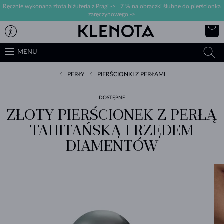
Ręcznie wykonana złota biżuteria z Pragi ->
|
7 % na obrączki ślubne do pierścionka
zaręczynowego ->
MENU
PERŁY
PIERŚCIONKI Z PERŁAMI
DOSTĘPNE
ZŁOTY PIERŚCIONEK Z PERŁĄ
TAHITAŃSKĄ I RZĘDEM
DIAMENTÓW