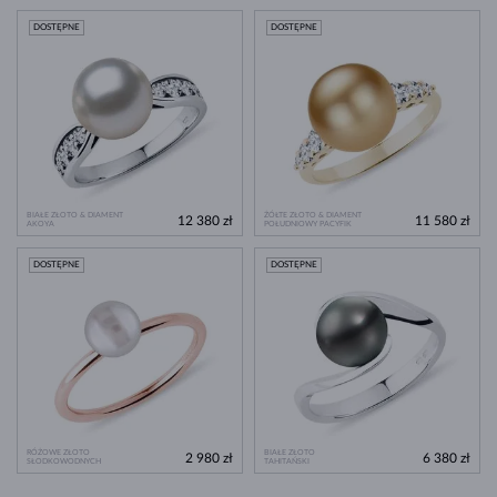
DOSTĘPNE
DOSTĘPNE
BIAŁE ZŁOTO & DIAMENT
ŻÓŁTE ZŁOTO & DIAMENT
12 380 zł
11 580 zł
AKOYA
POŁUDNIOWY PACYFIK
DOSTĘPNE
DOSTĘPNE
RÓŻOWE ZŁOTO
BIAŁE ZŁOTO
2 980 zł
6 380 zł
SŁODKOWODNYCH
TAHITAŃSKI