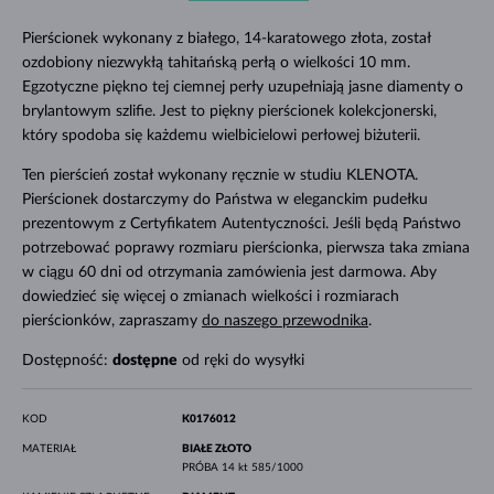
Pierścionek wykonany z białego, 14-karatowego złota, został
ozdobiony niezwykłą tahitańską perłą o wielkości 10 mm.
Egzotyczne piękno tej ciemnej perły uzupełniają jasne diamenty o
brylantowym szlifie. Jest to piękny pierścionek kolekcjonerski,
który spodoba się każdemu wielbicielowi perłowej biżuterii.
Ten pierścień został wykonany ręcznie w studiu KLENOTA.
Pierścionek dostarczymy do Państwa w eleganckim pudełku
prezentowym z Certyfikatem Autentyczności. Jeśli będą Państwo
potrzebować poprawy rozmiaru pierścionka, pierwsza taka zmiana
w ciągu 60 dni od otrzymania zamówienia jest darmowa. Aby
dowiedzieć się więcej o zmianach wielkości i rozmiarach
pierścionków, zapraszamy
do naszego przewodnika
.
Dostępność:
dostępne
od ręki do wysyłki
KOD
K0176012
MATERIAŁ
BIAŁE ZŁOTO
PRÓBA
14 kt 585/1000