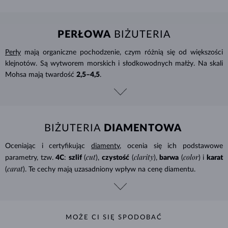
PERŁOWA
BIŻUTERIA
Perły
mają organiczne pochodzenie, czym różnią się od większości
klejnotów. Są wytworem morskich i słodkowodnych małży. Na skali
Mohsa mają twardość
2,5–4,5
.
BIŻUTERIA
DIAMENTOWA
Oceniając i certyfikując
diamenty
, ocenia się ich podstawowe
cut
clarity
color
parametry, tzw.
4C
:
szlif
(
),
czystość
(
),
barwa
(
) i
karat
carat
(
). Te cechy mają uzasadniony wpływ na cenę diamentu.
MOŻE CI SIĘ SPODOBAĆ