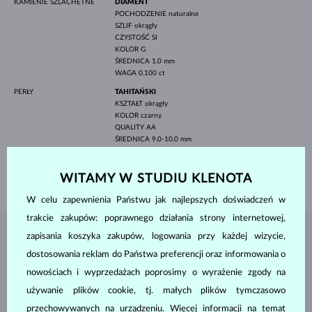
KAMIENIE SZLACHETNE
DIAMENT
POCHODZENIE
naturalne
SZLIF
okrągły
CZYSTOŚĆ
SI
KOLOR
G
ŚREDNICA
1.0 mm
WAGA
0.100 ct
PERŁY
TAHITAŃSKI
KSZTAŁT
okrągły
KOLOR
czarny
QUALITY
AA
ŚREDNICA
9.0-10.0 mm
SZEROKOŚĆ
2.15 mm
WITAMY W STUDIU KLENOTA
WAGA
4.30 g
W celu zapewnienia Państwu jak najlepszych doświadczeń w
trakcie zakupów: poprawnego działania strony internetowej,
zapisania koszyka zakupów, logowania przy każdej wizycie,
BIŻUTERIA Z
ATELIER KLENOTA
dostosowania reklam do Państwa preferencji oraz informowania o
nowościach i wyprzedażach poprosimy o wyrażenie zgody na
używanie plików cookie, tj. małych plików tymczasowo
przechowywanych na urządzeniu. Więcej informacji na temat