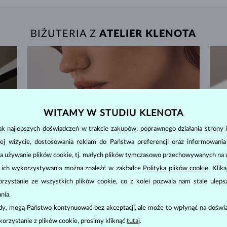
BIŻUTERIA Z
ATELIER KLENOTA
WITAMY W STUDIU KLENOTA
k najlepszych doświadczeń w trakcie zakupów: poprawnego działania strony i
ej wizycie, dostosowania reklam do Państwa preferencji oraz informowani
a używanie plików cookie, tj. małych plików tymczasowo przechowywanych na ur
u ich wykorzystywania można znaleźć w zakładce
Polityka plików cookie
. Klik
zystanie ze wszystkich plików cookie, co z kolei pozwala nam stale uleps
nia.
ody, mogą Państwo kontynuować bez akceptacji, ale może to wpłynąć na doświa
korzystanie z plików cookie, prosimy kliknąć
tutaj
.