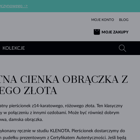
ręczynowego ->
MOJE KONTO
BLOG
MOJE ZAKUPY
KOLEKCJE
TNA CIENKA OBRĄCZKA Z
ŻÓŁTE ZŁOTO
TANZANITY
TURMALINY
SZAFIRY
EGO ZŁOTA
RÓŻOWE ZŁOTO
TOPAZY
MOŁDAWITY
SZMARAGDY
TURMALINY
MINERAŁY
MOŁDAWITY
katny pierścionek z14-karatowego, różowego złota. Ten klasyczny
WYJĄTKOWY
BRANSOLETKI
PROSTOTY
BIŻUTERIA
KOLEKCJE
MIŁOŚĆ
PIĘKNO
PIĘKNE
PERŁY
alny w połączeniu z innymi ozdobami. Może być również dobrym
MOŁDAWITY
WISIORKI Z PERŁAMI
MINERAŁY
owa, damska obrączka.
PIĘKNEM
DLA NOWORODKÓW
BIAŁE ZŁOTO
ŚLUBNA
 wykonany ręcznie w studiu KLENOTA. Pierścionek dostarczymy do
ŚLUBNE
ŻÓŁTE ZŁOTO
ŻÓŁTE ZŁOTO
SPRAWDŹ
SPRAWDŹ
SPRAWDŹ
SPRAWDŹ
SPRAWDŹ
SPRAWDŹ
SPRAWDŹ
SPRAWDŹ
SPRAWDŹ
 pudełku prezentowym z Certyfikatem Autentyczności. Jeśli będą