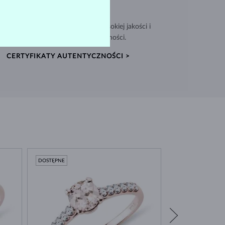
WYJĄTKOWA JAKOŚĆ
nujemy biżuterię z materiałów wysokiej jakości i
dołączamy Certyfikat Autentyczności.
CERTYFIKATY AUTENTYCZNOŚCI >
DOSTĘPNE
DOSTĘPNE