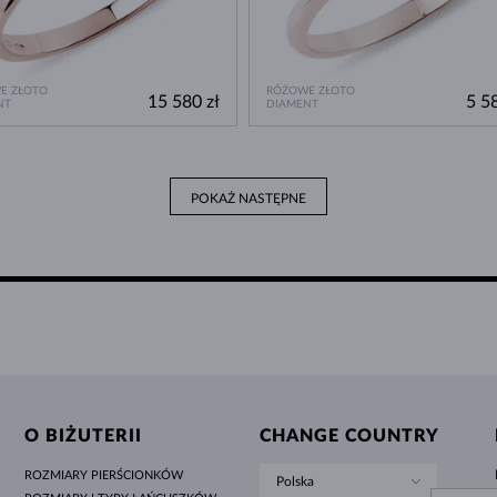
E ZŁOTO
RÓŻOWE ZŁOTO
15 580 zł
5 58
NT
DIAMENT
POKAŻ NASTĘPNE
O BIŻUTERII
CHANGE COUNTRY
ROZMIARY PIERŚCIONKÓW
Polska