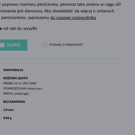
BIAŁE ZŁOTO
RÓŻOWE ZŁOTO
BIAŁE ZŁOTO
poprawy rozmiaru pierścionka, pierwsza taka zmiana w ciągu 60
SPRAWDŹ
mówienia jest darmowa. Aby dowiedzieć się więcej o zmianach
ch pierścionków, zapraszamy
do naszego przewodnika
.
e
od ręki do wysyłki
KUPIĆ
PYTANIE
O PRZEDMIOT
X0099004L10
RÓŻOWE ZŁOTO
PRÓBA
14 kt 585/1000
POWIERZCHNIA
błyszcząca
PROFIL
półokrągły
BEZ KAMIENIA
1.0 mm
0.85 g