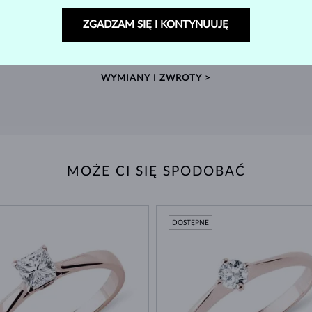
ZWROT DO 60 DNI
ZGADZAM SIĘ I KONTYNUUJĘ
w
Znajdź biżuterię, która zostanie z Tobą na zawsze –
Wyko
dajemy aż 60 dni na zwrot.
WYMIANY I ZWROTY >
MOŻE CI SIĘ SPODOBAĆ
DOSTĘPNE