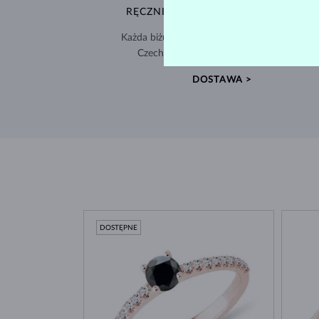
RĘCZNIE WYKONYWANA W PRADZE
Każda biżuteria powstaje w naszej pracowni 
Czechach i jest wysyłana na cały świat.
DOSTAWA >
DOSTĘPNE