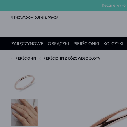
Ręcznie wykona
SHOWROOM DUŠNÍ 6, PRAGA
ZARĘCZYNOWE
OBRĄCZKI
PIERŚCIONKI
KOLCZYKI
PIERŚCIONKI
PIERŚCIONKI Z RÓŻOWEGO ZŁOTA
Pierścionki Zaręczynowe
Obrączki
Pierścionki
Kolczyki
Naszyjniki
Bransoletki
Perły
Biżuteria
Prezenty
Kolekcje