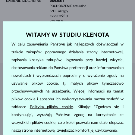
KAMIENIE SZLACHETNE
DIAMENT
POCHODZENIE
naturalne
SZLIF
okrągły
CZYSTOŚĆ
SI
KOLOR
G
ŚREDNICA
3.5 mm
WAGA
0.165 ct
WITAMY W STUDIU KLENOTA
SZEROKOŚĆ
2.1 mm
W celu zapewnienia Państwu jak najlepszych doświadczeń w
WAGA
2.25 g
trakcie zakupów: poprawnego działania strony internetowej,
zapisania koszyka zakupów, logowania przy każdej wizycie,
dostosowania reklam do Państwa preferencji oraz informowania o
BIŻUTERIA Z
ATELIER KLENOTA
nowościach i wyprzedażach poprosimy o wyrażenie zgody na
używanie plików cookie, tj. małych plików tymczasowo
przechowywanych na urządzeniu. Więcej informacji na temat
plików cookie i sposobu ich wykorzystywania można znaleźć w
zakładce
Polityka plików cookie
. Klikając "Zgadzam się i
kontynuuję", wyrażają Państwo zgodę na korzystanie ze
wszystkich plików cookie, co z kolei pozwala nam stale ulepszać
naszą stronę internetową i zwiększać komfort jej użytkowania.