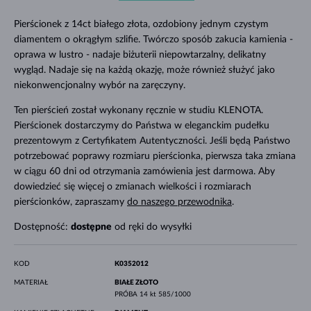
Pierścionek z 14ct białego złota, ozdobiony jednym czystym
diamentem o okrągłym szlifie. Twórczo sposób zakucia kamienia -
oprawa w lustro - nadaje biżuterii niepowtarzalny, delikatny
wygląd. Nadaje się na każdą okazję, może również służyć jako
niekonwencjonalny wybór na zaręczyny.
Ten pierścień został wykonany ręcznie w studiu KLENOTA.
Pierścionek dostarczymy do Państwa w eleganckim pudełku
prezentowym z Certyfikatem Autentyczności. Jeśli będą Państwo
potrzebować poprawy rozmiaru pierścionka, pierwsza taka zmiana
w ciągu 60 dni od otrzymania zamówienia jest darmowa. Aby
dowiedzieć się więcej o zmianach wielkości i rozmiarach
pierścionków, zapraszamy
do naszego przewodnika
.
Dostępność:
dostępne
od ręki do wysyłki
KOD
K0352012
MATERIAŁ
BIAŁE ZŁOTO
PRÓBA
14 kt 585/1000