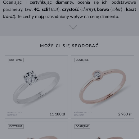
Oceniając i certyfikując
diamenty
, ocenia się ich podstawowe
cut
clarity
color
parametry, tzw.
4C
:
szlif
(
),
czystość
(
),
barwa
(
) i
karat
carat
(
). Te cechy mają uzasadniony wpływ na cenę diamentu.
MOŻE CI SIĘ SPODOBAĆ
DOSTĘPNE
DOSTĘPNE
BIAŁE ZŁOTO
RÓŻOWE ZŁOTO
11 180 zł
2 980 zł
DIAMENT
DIAMENT
DOSTĘPNE
DOSTĘPNE