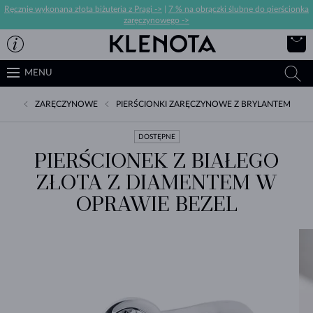
Ręcznie wykonana złota biżuteria z Pragi ->
|
7 % na obrączki ślubne do pierścionka
zaręczynowego ->
MENU
ZARĘCZYNOWE
PIERŚCIONKI ZARĘCZYNOWE Z BRYLANTEM
DOSTĘPNE
PIERŚCIONEK Z BIAŁEGO
ZŁOTA Z DIAMENTEM W
OPRAWIE BEZEL