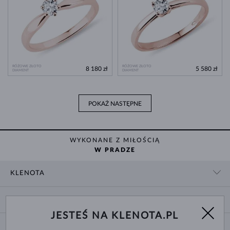
RÓŻOWE ZŁOTO
RÓŻOWE ZŁOTO
8 180 zł
5 580 zł
DIAMENT
DIAMENT
POKAŻ NASTĘPNE
WYKONANE Z MIŁOŚCIĄ
W PRADZE
KLENOTA
KONTAKT
ZAKUPY
SHOWROOM
JESTEŚ NA KLENOTA.PL
DOSTAWA I PŁATNOŚĆ
O NAS
O BIŻUTERII