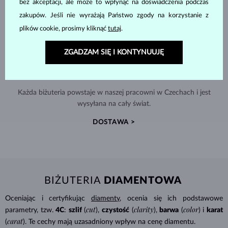
bez akceptacji, ale może to wpłynąć na doświadczenia podczas
zakupów. Jeśli nie wyrażają Państwo zgody na korzystanie z
plików cookie, prosimy kliknąć
tutaj
.
ZGADZAM SIĘ I KONTYNUUJĘ
RĘCZNIE WYKONYWANA W PRADZE
Każda biżuteria powstaje w naszej pracowni w Czechach i jest
wysyłana na cały świat.
DOSTAWA >
BIŻUTERIA
DIAMENTOWA
Oceniając i certyfikując
diamenty
, ocenia się ich podstawowe
cut
clarity
color
parametry, tzw.
4C
:
szlif
(
),
czystość
(
),
barwa
(
) i
karat
carat
(
). Te cechy mają uzasadniony wpływ na cenę diamentu.