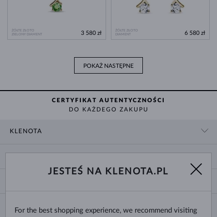
ŻÓŁTE ZŁOTO
ŻÓŁTE ZŁOTO
3 580 zł
6 580 zł
ZIELONY DIAMENT
DIAMENT
POKAŻ NASTĘPNE
CERTYFIKAT AUTENTYCZNOŚCI
DO KAŻDEGO ZAKUPU
KLENOTA
KONTAKT
ZAKUPY
SHOWROOM
JESTEŚ NA KLENOTA.PL
DOSTAWA I PŁATNOŚĆ
O NAS
O BIŻUTERII
WYMIANY I ZWROTY
DLA MEDIÓW
ROZMIARY PIERŚCIONKÓW
REKLAMACJA
BLOG
CHANGE COUNTRY
For the best shopping experience, we recommend visiting
ROZMIARY I TYPY ŁAŃCUSZKÓW
WYBÓR OBRĄCZEK