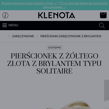
Ręcznie wykonana złota biżuteria z Pragi ->
|
7 % na obrączki ślubne do pierścionka
zaręczynowego ->
MENU
ZARĘCZYNOWE
PIERŚCIONKI ZARĘCZYNOWE Z BRYLANTEM
DOSTĘPNE
PIERŚCIONEK Z ŻÓŁTEGO
ZŁOTA Z BRYLANTEM TYPU
SOLITAIRE