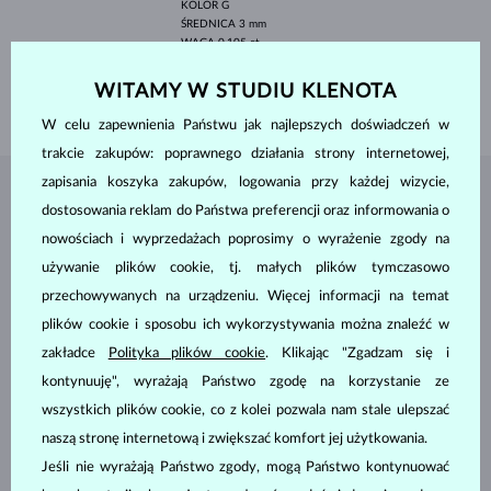
KOLOR
G
ŚREDNICA
3 mm
WAGA
0.105 ct
SZEROKOŚĆ
1.50 mm
WITAMY W STUDIU KLENOTA
WAGA
1.95 g
W celu zapewnienia Państwu jak najlepszych doświadczeń w
trakcie zakupów: poprawnego działania strony internetowej,
zapisania koszyka zakupów, logowania przy każdej wizycie,
BIŻUTERIA Z
ATELIER KLENOTA
dostosowania reklam do Państwa preferencji oraz informowania o
nowościach i wyprzedażach poprosimy o wyrażenie zgody na
używanie plików cookie, tj. małych plików tymczasowo
przechowywanych na urządzeniu. Więcej informacji na temat
plików cookie i sposobu ich wykorzystywania można znaleźć w
zakładce
Polityka plików cookie
. Klikając "Zgadzam się i
kontynuuję", wyrażają Państwo zgodę na korzystanie ze
wszystkich plików cookie, co z kolei pozwala nam stale ulepszać
naszą stronę internetową i zwiększać komfort jej użytkowania.
Jeśli nie wyrażają Państwo zgody, mogą Państwo kontynuować