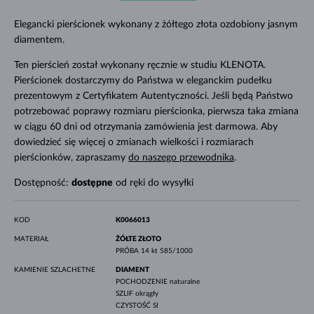
Elegancki pierścionek wykonany z żółtego złota ozdobiony jasnym
diamentem.
Ten pierścień został wykonany ręcznie w studiu KLENOTA.
Pierścionek dostarczymy do Państwa w eleganckim pudełku
prezentowym z Certyfikatem Autentyczności. Jeśli będą Państwo
potrzebować poprawy rozmiaru pierścionka, pierwsza taka zmiana
w ciągu 60 dni od otrzymania zamówienia jest darmowa. Aby
dowiedzieć się więcej o zmianach wielkości i rozmiarach
pierścionków, zapraszamy
do naszego przewodnika
.
Dostępność:
dostępne
od ręki do wysyłki
KOD
K0066013
MATERIAŁ
ŻÓŁTE ZŁOTO
PRÓBA
14 kt 585/1000
KAMIENIE SZLACHETNE
DIAMENT
POCHODZENIE
naturalne
SZLIF
okrągły
CZYSTOŚĆ
SI