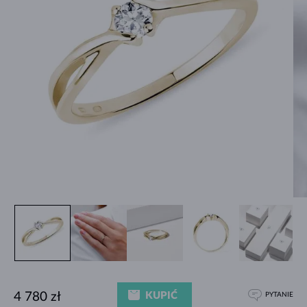
KUPIĆ
4 780 zł
PYTANIE