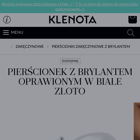
Ręcznie wykonana złota biżuteria z Pragi ->
|
7 % na obrączki ślubne do pierścionka
zaręczynowego ->
MENU
ZARĘCZYNOWE
PIERŚCIONKI ZARĘCZYNOWE Z BRYLANTEM
DOSTĘPNE
PIERŚCIONEK Z BRYLANTEM
OPRAWIONYM W BIAŁE
ZŁOTO