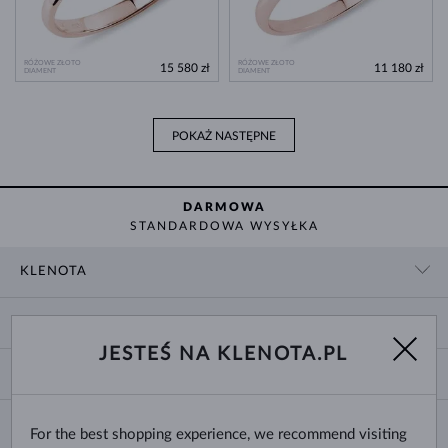
RÓŻOWE ZŁOTO
RÓŻOWE ZŁOTO
15 580 zł
11 180 zł
DIAMENT
DIAMENT
POKAŻ NASTĘPNE
DARMOWA
STANDARDOWA WYSYŁKA
KLENOTA
KONTAKT
ZAKUPY
SHOWROOM
JESTEŚ NA KLENOTA.PL
DOSTAWA I PŁATNOŚĆ
O NAS
O BIŻUTERII
WYMIANY I ZWROTY
DLA MEDIÓW
ROZMIARY PIERŚCIONKÓW
REKLAMACJA
BLOG
CHANGE COUNTRY
For the best shopping experience, we recommend visiting
ROZMIARY I TYPY ŁAŃCUSZKÓW
WYBÓR OBRĄCZEK