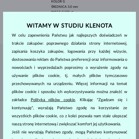
KOLOR
G
ŚREDNICA
3.0 mm
WAGA
0.105 ct
SZEROKOŚĆ
1.40 mm
WITAMY W STUDIU KLENOTA
WAGA
1.70 g
W celu zapewnienia Państwu jak najlepszych doświadczeń w
trakcie zakupów: poprawnego działania strony internetowej,
zapisania koszyka zakupów, logowania przy każdej wizycie,
BIŻUTERIA Z
ATELIER KLENOTA
dostosowania reklam do Państwa preferencji oraz informowania o
nowościach i wyprzedażach poprosimy o wyrażenie zgody na
używanie plików cookie, tj. małych plików tymczasowo
przechowywanych na urządzeniu. Więcej informacji na temat
plików cookie i sposobu ich wykorzystywania można znaleźć w
zakładce
Polityka plików cookie
. Klikając "Zgadzam się i
kontynuuję", wyrażają Państwo zgodę na korzystanie ze
wszystkich plików cookie, co z kolei pozwala nam stale ulepszać
naszą stronę internetową i zwiększać komfort jej użytkowania.
Jeśli nie wyrażają Państwo zgody, mogą Państwo kontynuować