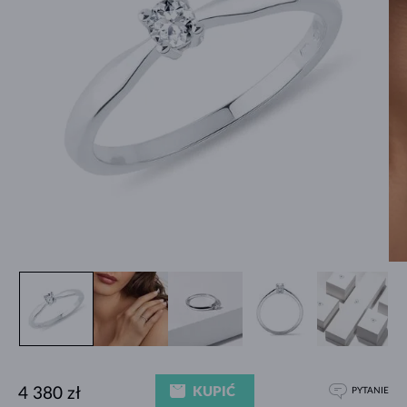
KUPIĆ
4 380 zł
PYTANIE