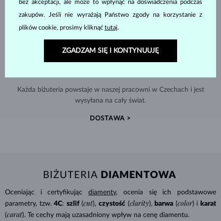
bez akceptacji, ale może to wpłynąć na doświadczenia podczas
zakupów. Jeśli nie wyrażają Państwo zgody na korzystanie z
plików cookie, prosimy kliknąć
tutaj
.
ZGADZAM SIĘ I KONTYNUUJĘ
RĘCZNIE WYKONYWANA W PRADZE
Każda biżuteria powstaje w naszej pracowni w Czechach i jest
wysyłana na cały świat.
DOSTAWA >
BIŻUTERIA
DIAMENTOWA
Oceniając i certyfikując
diamenty
, ocenia się ich podstawowe
cut
clarity
color
parametry, tzw.
4C
:
szlif
(
),
czystość
(
),
barwa
(
) i
karat
carat
(
). Te cechy mają uzasadniony wpływ na cenę diamentu.