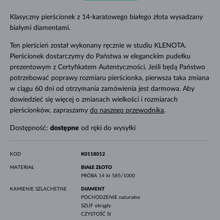
Klasyczny pierścionek z 14-karatowego białego złota wysadzany
białymi diamentami.
Ten pierścień został wykonany ręcznie w studiu KLENOTA.
Pierścionek dostarczymy do Państwa w eleganckim pudełku
prezentowym z Certyfikatem Autentyczności. Jeśli będą Państwo
potrzebować poprawy rozmiaru pierścionka, pierwsza taka zmiana
w ciągu 60 dni od otrzymania zamówienia jest darmowa. Aby
dowiedzieć się więcej o zmianach wielkości i rozmiarach
pierścionków, zapraszamy
do naszego przewodnika
.
Dostępność:
dostępne
od ręki do wysyłki
KOD
K0118012
MATERIAŁ
BIAŁE ZŁOTO
PRÓBA
14 kt 585/1000
KAMIENIE SZLACHETNE
DIAMENT
POCHODZENIE
naturalne
SZLIF
okrągły
CZYSTOŚĆ
SI