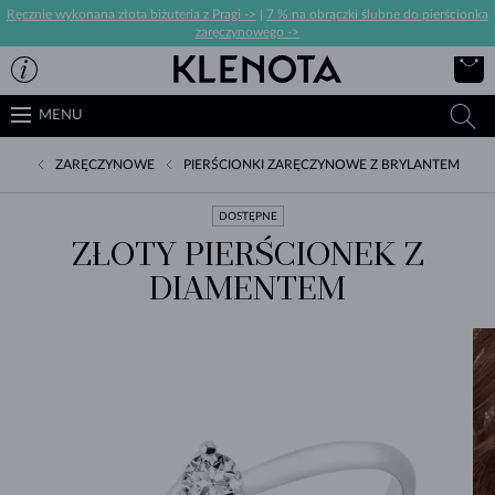
Ręcznie wykonana złota biżuteria z Pragi ->
|
7 % na obrączki ślubne do pierścionka
zaręczynowego ->
MENU
ZARĘCZYNOWE
PIERŚCIONKI ZARĘCZYNOWE Z BRYLANTEM
DOSTĘPNE
ZŁOTY PIERŚCIONEK Z
DIAMENTEM