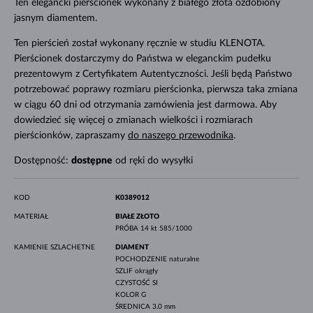
Ten elegancki pierścionek wykonany z białego złota ozdobiony
jasnym diamentem.
Ten pierścień został wykonany ręcznie w studiu KLENOTA.
Pierścionek dostarczymy do Państwa w eleganckim pudełku
prezentowym z Certyfikatem Autentyczności. Jeśli będą Państwo
potrzebować poprawy rozmiaru pierścionka, pierwsza taka zmiana
w ciągu 60 dni od otrzymania zamówienia jest darmowa. Aby
dowiedzieć się więcej o zmianach wielkości i rozmiarach
pierścionków, zapraszamy
do naszego przewodnika
.
Dostępność:
dostępne
od ręki do wysyłki
KOD
K0389012
MATERIAŁ
BIAŁE ZŁOTO
PRÓBA
14 kt 585/1000
KAMIENIE SZLACHETNE
DIAMENT
POCHODZENIE
naturalne
SZLIF
okrągły
CZYSTOŚĆ
SI
KOLOR
G
ŚREDNICA
3.0 mm