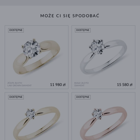
MOŻE CI SIĘ SPODOBAĆ
DOSTĘPNE
DOSTĘPNE
ŻÓŁTE ZŁOTO
BIAŁE ZŁOTO
11 980 zł
15 580 zł
LAB GROWN DIAMENT
DIAMENT
DOSTĘPNE
DOSTĘPNE