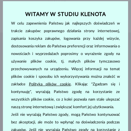
WAGA
0.105 ct
SZEROKOŚĆ
1.45 mm
WITAMY W STUDIU KLENOTA
WAGA
1.25 g
W celu zapewnienia Państwu jak najlepszych doświadczeń w
trakcie zakupów: poprawnego działania strony internetowej,
zapisania koszyka zakupów, logowania przy każdej wizycie,
BIŻUTERIA Z
ATELIER KLENOTA
dostosowania reklam do Państwa preferencji oraz informowania o
nowościach i wyprzedażach poprosimy o wyrażenie zgody na
używanie plików cookie, tj. małych plików tymczasowo
przechowywanych na urządzeniu. Więcej informacji na temat
plików cookie i sposobu ich wykorzystywania można znaleźć w
zakładce
Polityka plików cookie
. Klikając "Zgadzam się i
kontynuuję", wyrażają Państwo zgodę na korzystanie ze
wszystkich plików cookie, co z kolei pozwala nam stale ulepszać
naszą stronę internetową i zwiększać komfort jej użytkowania.
Jeśli nie wyrażają Państwo zgody, mogą Państwo kontynuować
bez akceptacji, ale może to wpłynąć na doświadczenia podczas
zakupów. Jeśli nie wyrażają Państwo zgody na korzystanie z