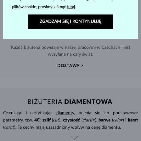
plików cookie, prosimy kliknąć
tutaj
.
ZGADZAM SIĘ I KONTYNUUJĘ
RĘCZNIE WYKONYWANA W PRADZE
Każda biżuteria powstaje w naszej pracowni w Czechach i jest
wysyłana na cały świat.
DOSTAWA >
BIŻUTERIA
DIAMENTOWA
Oceniając i certyfikując
diamenty
, ocenia się ich podstawowe
cut
clarity
color
parametry, tzw.
4C
:
szlif
(
),
czystość
(
),
barwa
(
) i
karat
carat
(
). Te cechy mają uzasadniony wpływ na cenę diamentu.