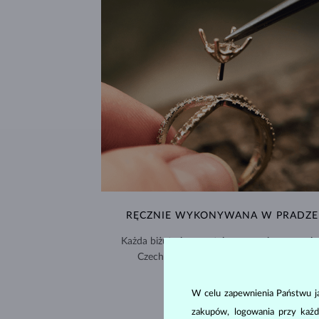
RĘCZNIE WYKONYWANA W PRADZE
Każda biżuteria powstaje w naszej pracowni 
Czechach i jest wysyłana na cały świat.
DOSTAWA >
W celu zapewnienia Państwu ja
zakupów, logowania przy każd