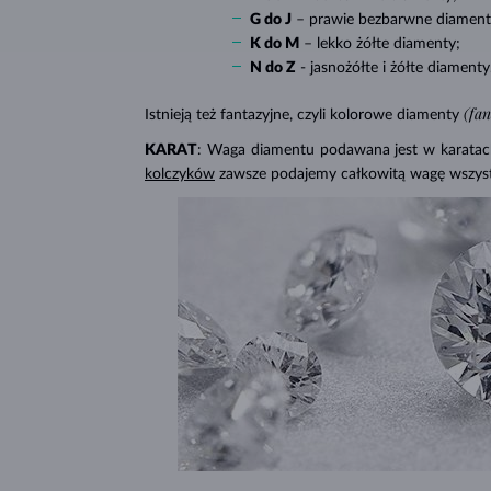
G do J
–
prawie bezbarwne diament
K do M
– lekko
żółte diamenty;
N do Z
- jasnożółte i żółte diamenty
(fa
Istnieją też fantazyjne, czyli kolorowe diamenty
KARAT
: Waga diamentu podawana jest w karatach 
kolczyków
zawsze podajemy całkowitą wagę wszys