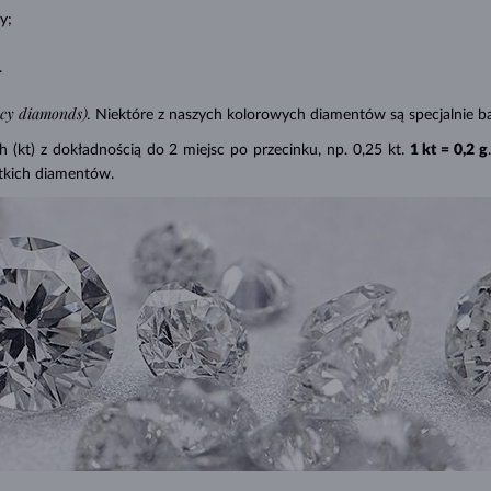
y;
.
ncy diamonds).
Niektóre z naszych kolorowych diamentów są specjalnie ba
(kt) z dokładnością do 2 miejsc po przecinku, np. 0,25 kt.
1 kt = 0,2 g
tkich diamentów.