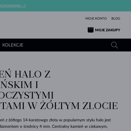
ręczynowego ->
MOJE KONTO
BLOG
MOJE ZAKUPY
KOLEKCJE
EŃ HALO Z
ŻÓŁTE ZŁOTO
TANZANITY
TURMALINY
SZAFIRY
ŃSKIM I
RÓŻOWE ZŁOTO
TOPAZY
MOŁDAWITY
SZMARAGDY
OCZYSTYMI
TURMALINY
MINERAŁY
MOŁDAWITY
TAMI W ŻÓŁTYM ZŁOCIE
WYJĄTKOWY
BRANSOLETKI
PROSTOTY
BIŻUTERIA
KOLEKCJE
MIŁOŚĆ
PIĘKNO
PIĘKNE
PERŁY
MOŁDAWITY
WISIORKI Z PERŁAMI
MINERAŁY
PIĘKNEM
DLA NOWORODKÓW
BIAŁE ZŁOTO
ŚLUBNA
eń z żółtego 14-karatowgo złota w popularnym stylu halo jest
ŚLUBNE
ŻÓŁTE ZŁOTO
ŻÓŁTE ZŁOTO
diamentem o średnicy 4 mm. Centralny kamień w ciekawym,
SPRAWDŹ
SPRAWDŹ
SPRAWDŹ
SPRAWDŹ
SPRAWDŹ
SPRAWDŹ
SPRAWDŹ
SPRAWDŹ
SPRAWDŹ