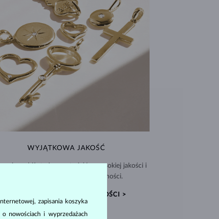
WYJĄTKOWA JAKOŚĆ
nujemy biżuterię z materiałów wysokiej jakości i
dołączamy Certyfikat Autentyczności.
CERTYFIKATY AUTENTYCZNOŚCI >
nternetowej, zapisania koszyka
a o nowościach i wyprzedażach