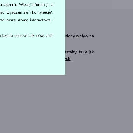
ządzeniu. Więcej informacji na
ając "Zgadzam się i kontynuuję",
zać naszą stronę internetową i
carat
dczenia podczas zakupów. Jeśli
karat
(
). Te cechy mają uzasadniony wpływ na
 również cięte na inne fantazyjne kształty, takie jak
rny wśród
pierścionków zaręczynowych
).
amentów: