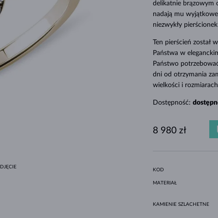
delikatnie brązowym 
MINIMALISTYCZNE ZESTAWY
CZARNE DIAMENTY
STYL HALO
AMETYSTY
POJEDYNCZE
KAMIENIE SZLACHETNE
PERŁY SŁODKOWODNE
DLA MAMY
BIAŁE ZŁOTO
MORGANITY
TOPAZY
RUBINY
POMYSŁY NA PREZENTY
nadają mu wyjątkowego
ORYGINALNE ZESTAWY
OPRAWA BEZEL
ŻÓŁTE ZŁOTO
MAGNETYCZNE NASZYJNIKI
niezwykły pierścione
RÓŻOWE ZŁOTO
RÓŻOWE ZŁOTO
Ten pierścień został
Państwa w eleganckim
GRAWEROWANA
Państwo potrzebować 
LETNÍ VRSTVENÍ
dni od otrzymania za
wielkości i rozmiara
Dostępność:
dostępn
8 980 zł
DJĘCIE
KOD
MATERIAŁ
KAMIENIE SZLACHETNE