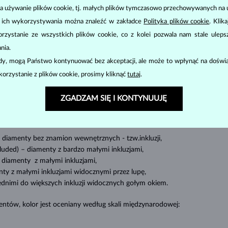
a używanie plików cookie, tj. małych plików tymczasowo przechowywanych na ur
u ich wykorzystywania można znaleźć w zakładce
Polityka plików cookie
. Klik
zystanie ze wszystkich plików cookie, co z kolei pozwala nam stale uleps
BIŻUTERIA
DIAMENTOWA
nia.
cut
clarity
color
ody, mogą Państwo kontynuować bez akceptacji, ale może to wpłynąć na doświa
odstawowe parametry, tzw.
4C
:
szlif
(
),
czystość
(
),
barwa
(
) i
korzystanie z plików cookie, prosimy kliknąć
tutaj
.
Najbardziej popularny jest okrągły szlif, tak zwany
brylant
. Diamenty są
ZGADZAM SIĘ I KONTYNUUJĘ
 (czworokątny lub trójkątny krój z ostrymi narożnikami, szczególnie popula
mieszczenie tak zwanych „inkluzji”, czyli wewnętrznych niedoskonałości di
diamenty bez znamion
wewnętrznych - tzw.inkluzji,
cluded) –
diamenty z bardzo małymi inkluzjami,
diamenty z małymi inkluzjami,
ty z małymi inkluzjami widocznymi przez lupę,
ednimi do większych inkluzji widocznych gołym okiem.
ntów, kolor jest oceniany według skali międzynarodowej: