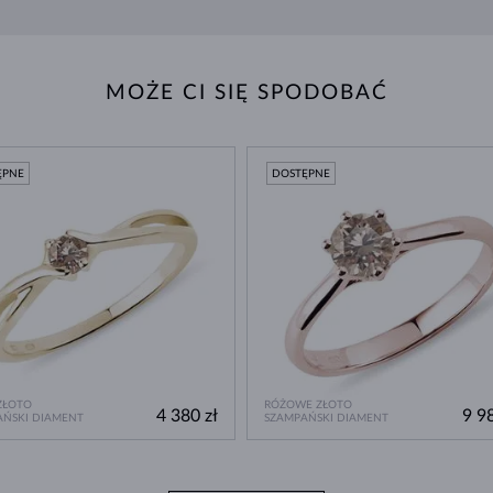
MOŻE CI SIĘ SPODOBAĆ
ĘPNE
DOSTĘPNE
ZŁOTO
RÓŻOWE ZŁOTO
4 380 zł
9 98
AŃSKI DIAMENT
SZAMPAŃSKI DIAMENT