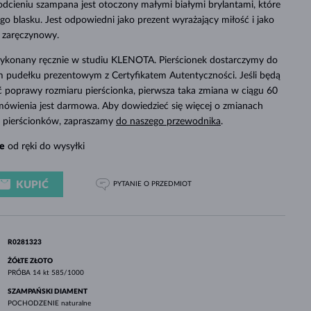
odcieniu szampana jest otoczony małymi białymi brylantami, które
BIAŁE ZŁOTO
RÓŻOWE ZŁOTO
BIAŁE ZŁOTO
 blasku. Jest odpowiedni jako prezent wyrażający miłość i jako
SPRAWDŹ
k zaręczynowy.
 wykonany ręcznie w studiu KLENOTA. Pierścionek dostarczymy do
 pudełku prezentowym z Certyfikatem Autentyczności. Jeśli będą
poprawy rozmiaru pierścionka, pierwsza taka zmiana w ciągu 60
mówienia jest darmowa. Aby dowiedzieć się więcej o zmianach
ch pierścionków, zapraszamy
do naszego przewodnika
.
e
od ręki do wysyłki
KUPIĆ
PYTANIE
O PRZEDMIOT
R0281323
ŻÓŁTE ZŁOTO
PRÓBA
14 kt 585/1000
SZAMPAŃSKI DIAMENT
POCHODZENIE
naturalne