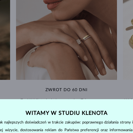
ZWROT DO 60 DNI
w
Znajdź biżuterię, która zostanie z Tobą na zawsze –
Wyko
dajemy aż 60 dni na zwrot.
WITAMY W STUDIU KLENOTA
WYMIANY I ZWROTY >
k najlepszych doświadczeń w trakcie zakupów: poprawnego działania strony i
ej wizycie, dostosowania reklam do Państwa preferencji oraz informowani