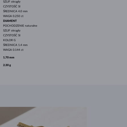
SZLIF
okrągły
CZYSTOŚĆ
SI
ŚREDNICA
4.0 mm
WAGA
0.250 ct
DIAMENT
POCHODZENIE
naturalne
SZLIF
okrągły
CZYSTOŚĆ
SI
KOLOR
G
ŚREDNICA
1.4 mm
WAGA
0.144 ct
1.70 mm
2.30 g