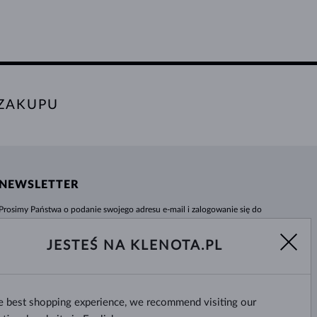
 ZAKUPU
NEWSLETTER
Prosimy Państwa o podanie swojego adresu e-mail i zalogowanie się do
naszego centrum informacji e-sklepu klenota.pl. Żadna nowość czy rabat nie
umkną Państwa uwadze!
JESTEŚ NA KLENOTA.PL
WYBIERZ
he best shopping experience, we recommend visiting our
Tak, chcę otrzymywać interesujące
wiadomości na e-mail.