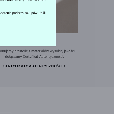
dczenia podczas zakupów. Jeśli
WYJĄTKOWA JAKOŚĆ
nujemy biżuterię z materiałów wysokiej jakości i
dołączamy Certyfikat Autentyczności.
CERTYFIKATY AUTENTYCZNOŚCI >