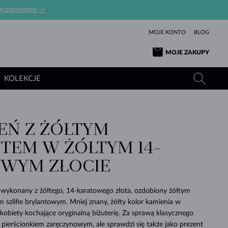
ręczynowego ->
MOJE KONTO
BLOG
MOJE ZAKUPY
KOLEKCJE
IEŃ Z ŻÓŁTYM
ŻÓŁTE ZŁOTO
TANZANITY
TURMALINY
SZAFIRY
TEM W ŻÓŁTYM 14-
RÓŻOWE ZŁOTO
TOPAZY
MOŁDAWITY
SZMARAGDY
WYM ZŁOCIE
TURMALINY
MINERAŁY
MOŁDAWITY
WYJĄTKOWY
BRANSOLETKI
PROSTOTY
BIŻUTERIA
KOLEKCJE
MIŁOŚĆ
PIĘKNO
PIĘKNE
PERŁY
MOŁDAWITY
WISIORKI Z PERŁAMI
MINERAŁY
k wykonany z żółtego, 14-karatowego złota, ozdobiony żółtym
PIĘKNEM
DLA NOWORODKÓW
BIAŁE ZŁOTO
ŚLUBNA
szlifie brylantowym. Mniej znany, żółty kolor kamienia w
 kobiety kochające oryginalną biżuterię. Za sprawą klasycznego
ŚLUBNE
ŻÓŁTE ZŁOTO
ŻÓŁTE ZŁOTO
SPRAWDŹ
SPRAWDŹ
SPRAWDŹ
SPRAWDŹ
SPRAWDŹ
SPRAWDŹ
SPRAWDŹ
SPRAWDŹ
SPRAWDŹ
 pierścionkiem zaręczynowym, ale sprawdzi się także jako prezent