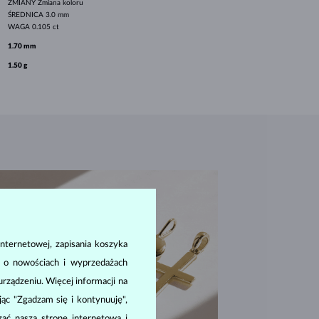
ZMIANY
Zmiana koloru
ŚREDNICA
3.0 mm
WAGA
0.105 ct
1.70 mm
1.50 g
nternetowej, zapisania koszyka
a o nowościach i wyprzedażach
ządzeniu. Więcej informacji na
ając "Zgadzam się i kontynuuję",
zać naszą stronę internetową i