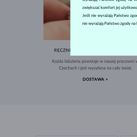
zwiększać komfort jej użytkowa
Jeśli nie wyrażają Państwo zg
nie wyrażają Państwo zgody na 
RĘCZNIE WYKONYWANA W PRADZE
Każda biżuteria powstaje w naszej pracowni 
Czechach i jest wysyłana na cały świat.
DOSTAWA >