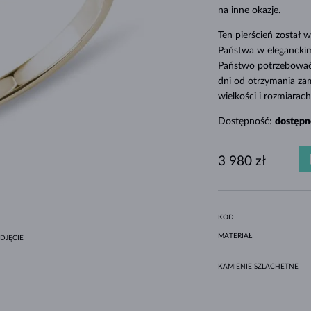
MINIMALISTYCZNE ZESTAWY
CZARNE DIAMENTY
STYL HALO
AMETYSTY
POJEDYNCZE
KAMIENIE SZLACHETNE
PERŁY SŁODKOWODNE
DLA MAMY
BIAŁE ZŁOTO
MORGANITY
TOPAZY
RUBINY
POMYSŁY NA PREZENTY
na inne okazje.
ORYGINALNE ZESTAWY
OPRAWA BEZEL
ŻÓŁTE ZŁOTO
MAGNETYCZNE NASZYJNIKI
Ten pierścień został
Państwa w eleganckim
RÓŻOWE ZŁOTO
RÓŻOWE ZŁOTO
Państwo potrzebować 
GRAWEROWANA
dni od otrzymania za
wielkości i rozmiara
LETNÍ VRSTVENÍ
Dostępność:
dostępn
3 980 zł
KOD
MATERIAŁ
DJĘCIE
KAMIENIE SZLACHETNE