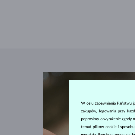
W celu zapewnienia Państwu ja
zakupów, logowania przy każd
poprosimy o wyrażenie zgody n
temat plików cookie i sposob
wyrażają Państwo zgodę na kor