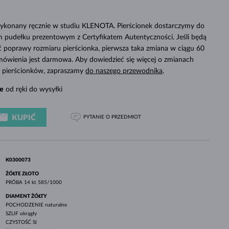
BIAŁE ZŁOTO
RÓŻOWE ZŁOTO
BIAŁE ZŁOTO
SPRAWDŹ
 wykonany ręcznie w studiu KLENOTA. Pierścionek dostarczymy do
 pudełku prezentowym z Certyfikatem Autentyczności. Jeśli będą
poprawy rozmiaru pierścionka, pierwsza taka zmiana w ciągu 60
mówienia jest darmowa. Aby dowiedzieć się więcej o zmianach
ch pierścionków, zapraszamy
do naszego przewodnika
.
e
od ręki do wysyłki
KUPIĆ
PYTANIE
O PRZEDMIOT
K0300073
ŻÓŁTE ZŁOTO
PRÓBA
14 kt 585/1000
DIAMENT ŻÓŁTY
POCHODZENIE
naturalne
SZLIF
okrągły
CZYSTOŚĆ
SI