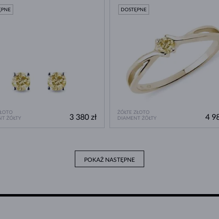
ĘPNE
DOSTĘPNE
ZŁOTO
ŻÓŁTE ZŁOTO
3 380 zł
4 98
T ŻÓŁTY
DIAMENT ŻÓŁTY
POKAŻ NASTĘPNE