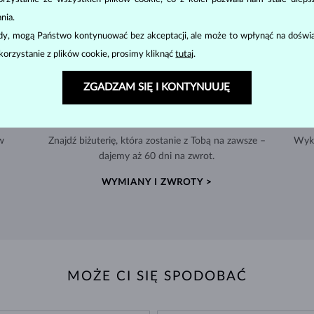
nia.
ody, mogą Państwo kontynuować bez akceptacji, ale może to wpłynąć na doświa
korzystanie z plików cookie, prosimy kliknąć
tutaj
.
ZGADZAM SIĘ I KONTYNUUJĘ
ZWROT DO 60 DNI
w
Znajdź biżuterię, która zostanie z Tobą na zawsze –
Wyko
dajemy aż 60 dni na zwrot.
WYMIANY I ZWROTY >
MOŻE CI SIĘ SPODOBAĆ