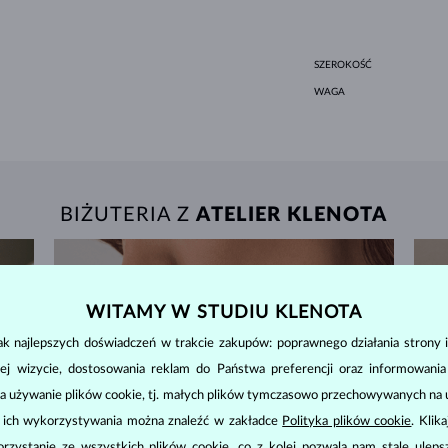
SZEROKOŚĆ
WAGA
BIŻUTERIA Z
ATELIER KLENOTA
WITAMY W STUDIU KLENOTA
k najlepszych doświadczeń w trakcie zakupów: poprawnego działania strony i
ej wizycie, dostosowania reklam do Państwa preferencji oraz informowani
a używanie plików cookie, tj. małych plików tymczasowo przechowywanych na ur
u ich wykorzystywania można znaleźć w zakładce
Polityka plików cookie
. Klik
zystanie ze wszystkich plików cookie, co z kolei pozwala nam stale uleps