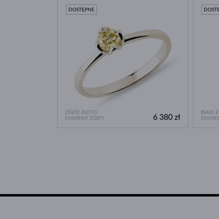
DOSTĘPNE
DOST
ŻÓŁTE ZŁOTO
BIAŁE 
6 380 zł
DIAMENT ŻÓŁTY
DIAMEN