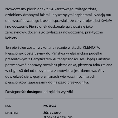
Nowoczesny pierścionek z 14-karatowego, żółtego złota,
ozdobiony drobnymi falami i błyszczącymi brylantami. Nadają mu
one wyrafinowanego blasku i sprawiają, że cały projekt jest świeży
i nowoczesny. Pierścionek doskonale sprawdzi się jako
zaręczynowy, docenią go zwłaszcza nowoczesne, praktyczne
kobiety.
Ten pierścień został wykonany ręcznie w studiu KLENOTA.
Pierścionek dostarczymy do Państwa w eleganckim pudełku
prezentowym z Certyfikatem Autentyczności. Jeśli będą Państwo
potrzebować poprawy rozmiaru pierścionka, pierwsza taka zmiana
w ciągu 60 dni od otrzymania zamówienia jest darmowa. Aby
dowiedzieć się więcej o zmianach wielkości i rozmiarach
pierścionków, zapraszamy
do naszego przewodnika
.
Dostępność:
dostępne
od ręki do wysyłki
KOD
K0769013
MATERIAŁ
ŻÓŁTE ZŁOTO
PRÓBA
14 kt 585/1000