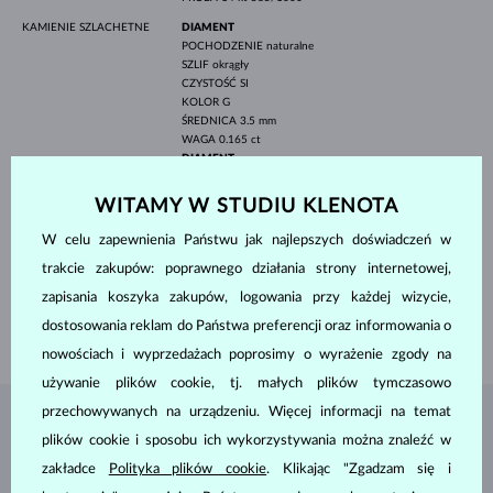
KAMIENIE SZLACHETNE
DIAMENT
POCHODZENIE
naturalne
SZLIF
okrągły
CZYSTOŚĆ
SI
KOLOR
G
ŚREDNICA
3.5 mm
WAGA
0.165 ct
DIAMENT
POCHODZENIE
naturalne
SZLIF
okrągły
WITAMY W STUDIU KLENOTA
CZYSTOŚĆ
SI
KOLOR
G
W celu zapewnienia Państwu jak najlepszych doświadczeń w
ŚREDNICA
1.5 mm
trakcie zakupów: poprawnego działania strony internetowej,
WAGA
0.015 ct
zapisania koszyka zakupów, logowania przy każdej wizycie,
SZEROKOŚĆ
2.25 mm
dostosowania reklam do Państwa preferencji oraz informowania o
WAGA
1.70 g
nowościach i wyprzedażach poprosimy o wyrażenie zgody na
używanie plików cookie, tj. małych plików tymczasowo
przechowywanych na urządzeniu. Więcej informacji na temat
BIŻUTERIA Z
ATELIER KLENOTA
plików cookie i sposobu ich wykorzystywania można znaleźć w
zakładce
Polityka plików cookie
. Klikając "Zgadzam się i