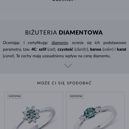
BIŻUTERIA
DIAMENTOWA
Oceniając i certyfikując
diamenty
, ocenia się ich podstawowe
cut
clarity
color
parametry, tzw.
4C
:
szlif
(
),
czystość
(
),
barwa
(
) i
karat
carat
(
). Te cechy mają uzasadniony wpływ na cenę diamentu.
MOŻE CI SIĘ SPODOBAĆ
DOSTĘPNE
DOSTĘPNE