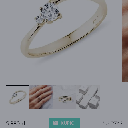
KUPIĆ
5 980 zł
PYTANIE