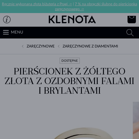
Ręcznie wykonana złota biżuteria z Pragi ->
|
7 % na obrączki ślubne do pierścionka
zaręczynowego ->
MENU
ZARĘCZYNOWE
ZARĘCZYNOWE Z DIAMENTAMI
DOSTĘPNE
PIERŚCIONEK Z ŻÓŁTEGO
ZŁOTA Z OZDOBNYMI FALAMI
I BRYLANTAMI