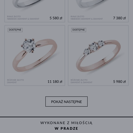
BIAŁE ZŁOTO
BIAŁE ZŁOTO
5 580 zł
7 380 zł
NIEBIESKI DIAMENT & DIAMENT
NIEBIESKI DIAMENT & DIAMENT
DOSTĘPNE
DOSTĘPNE
RÓŻOWE ZŁOTO
RÓŻOWE ZŁOTO
11 180 zł
5 980 zł
DIAMENT
DIAMENT & DIAMENT
POKAŻ NASTĘPNE
WYKONANE Z MIŁOŚCIĄ
W PRADZE