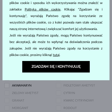
plików cookie i sposobu ich wykorzystywania można znaleźć w
zakładce
Polityka plików cookie
. Klikając "Zgadzam się i
Kamień szlachetny
kontynuuję", wyrażają Państwo zgodę na korzystanie ze
wszystkich plików cookie, co z kolei pozwala nam stale ulepszać
DIAMENT
LAB GROWN DIAMENT
naszą stronę internetową i zwiększać komfort jej użytkowania.
LAB GROWN DIAMENT
LAB GROWN DIAMENT
Jeśli nie wyrażają Państwo zgody, mogą Państwo kontynuować
NIEBIESKI
RÓŻOWY
bez akceptacji, ale może to wpłynąć na doświadczenia podczas
CZARNY DIAMENT
SZAMPAŃSKI DIAMENT
zakupów. Jeśli nie wyrażają Państwo zgody na korzystanie z
plików cookie, prosimy kliknąć
tutaj
.
NIEBIESKI DIAMENT
DIAMENT ŻÓŁTY
ZIELONY DIAMENT
NIEBIESKI SZAFIR
ZGADZAM SIĘ I KONTYNUUJĘ
RÓŻOWY SZAFIR
SZMARAGD
RUBIN
PERŁA
AKWAMARYN
FIOLETOWY AMETYST
ZIELONY AMETYST
CYTRYN
GRANAT
KWARC CYTRYNOWY
MORGANIT
RODOLIT