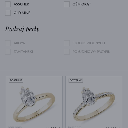
ASSCHER
OŚMIOKĄT
OLD MINE
Rodzaj perły
AKOYA
SŁODKOWODNYCH
TAHITAŃSKI
POŁUDNIOWY PACYFIK
DOSTĘPNE
DOSTĘPNE
ŻÓŁTE ZŁOTO
ŻÓŁTE ZŁOTO