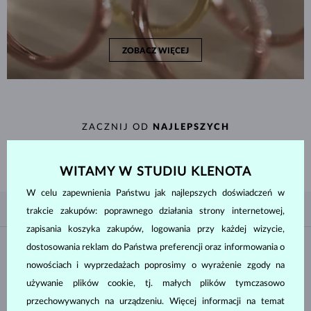
ZOBACZ WIĘCEJ
ZACZNIJ OD
NAJLEPSZYCH
Zainspiruj się złotymi pierścionkami w ponadczasowym klasycznym
stylu
WITAMY W STUDIU KLENOTA
W celu zapewnienia Państwu jak najlepszych doświadczeń w
WEDŁUG ULUBIONYCH
6/6
FILTROWANIE
trakcie zakupów: poprawnego działania strony internetowej,
zapisania koszyka zakupów, logowania przy każdej wizycie,
Materiał
dostosowania reklam do Państwa preferencji oraz informowania o
nowościach i wyprzedażach poprosimy o wyrażenie zgody na
używanie plików cookie, tj. małych plików tymczasowo
BIAŁE ZŁOTO
ŻÓŁTE ZŁOTO
przechowywanych na urządzeniu. Więcej informacji na temat
RÓŻOWE ZŁOTO