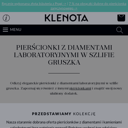
Ręcznie wykonana złota biżuteria z Pragi ->
|
7 % na obrączki ślubne do pierścionka
zaręczynowego ->
MENU
PIERŚCIONKI Z DIAMENTAMI
LABORATORYJNYMI W SZLIFIE
GRUSZKA
Odkryj eleganckie pierścionki z diamentami laboratoryjnymi w szlifie
gruszka. Zapoznaj się również z innymi
pierścionkami
i znajdź swój nowy
ulubiony dodatek.
PRZEDSTAWIAMY
KOLEKCJĘ
Nasza starannie dobrana oferta pierścionków z diamentami i kamieniami