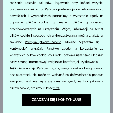
zapisania koszyka zakupów, logowania przy każdej wizycie,
dostosowania reklam do Państwa preferencji oraz informowania o
nowościach i wyprzedażach poprosimy o wyrażenie zgody na
używanie plików cookie, tj. małych plików tymczasowo
ŻÓŁTE ZŁOTO
BIAŁE ZŁOTO
5 980 zł
3 380 zł
przechowywanych na urządzeniu. Więcej informacji na temat
MOŁDAWIT & DIAMENT
TOPAZ
plików cookie i sposobu ich wykorzystywania można znaleźć w
DOSTĘPNE
DOSTĘPNE
zakładce
Polityka plików cookie
. Klikając "Zgadzam się i
kontynuuję", wyrażają Państwo zgodę na korzystanie ze
wszystkich plików cookie, co z kolei pozwala nam stale ulepszać
naszą stronę internetową i zwiększać komfort jej użytkowania.
Jeśli nie wyrażają Państwo zgody, mogą Państwo kontynuować
bez akceptacji, ale może to wpłynąć na doświadczenia podczas
BIAŁE ZŁOTO
BIAŁE ZŁOTO
10 980 zł
11 980 zł
zakupów. Jeśli nie wyrażają Państwo zgody na korzystanie z
LAB GROWN DIAMENT
LAB GROWN DIAMENT
plików cookie, prosimy kliknąć
tutaj
.
DOSTĘPNE
DOSTĘPNE
ZGADZAM SIĘ I KONTYNUUJĘ