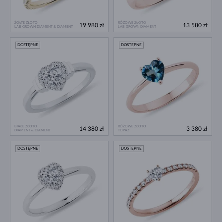
ŻÓŁTE ZŁOTO
RÓŻOWE ZŁOTO
19 980 zł
13 580 zł
LAB GROWN DIAMENT & DIAMENT
LAB GROWN DIAMENT
DOSTĘPNE
DOSTĘPNE
BIAŁE ZŁOTO
RÓŻOWE ZŁOTO
14 380 zł
3 380 zł
DIAMENT & DIAMENT
TOPAZ
DOSTĘPNE
DOSTĘPNE