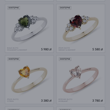
DOSTĘPNE
DOSTĘPNE
BIAŁE ZŁOTO
ŻÓŁTE ZŁOTO
5 980 zł
5 580 zł
MOŁDAWIT & DIAMENT
GRANAT & DIAMENT
DOSTĘPNE
DOSTĘPNE
ŻÓŁTE ZŁOTO
RÓŻOWE ZŁOTO
3 380 zł
3 780 zł
CYTRYN
MORGANIT