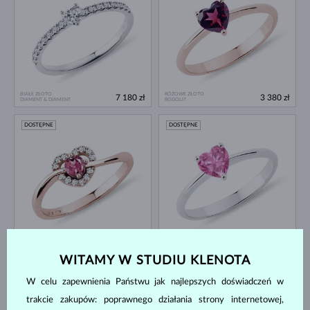
BIAŁE ZŁOTO
RÓŻOWE ZŁOTO
7 180 zł
3 380 zł
DIAMENT & DIAMENT
RODOLIT
DOSTĘPNE
DOSTĘPNE
RÓŻOWE ZŁOTO
BIAŁE ZŁOTO
5 780 zł
5 180 zł
RÓŻOWY TURMALIN & DIAMENT
RÓŻOWY SZAFIR
WITAMY W STUDIU KLENOTA
DOSTĘPNE
DOSTĘPNE
W celu zapewnienia Państwu jak najlepszych doświadczeń w
trakcie zakupów: poprawnego działania strony internetowej,