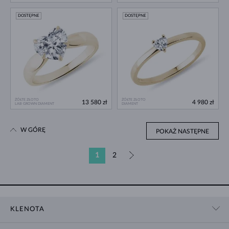
DOSTĘPNE
DOSTĘPNE
ŻÓŁTE ZŁOTO
ŻÓŁTE ZŁOTO
13 580 zł
4 980 zł
LAB GROWN DIAMENT
DIAMENT
W GÓRĘ
POKAŻ NASTĘPNE
1
2
»
KLENOTA
KONTAKT