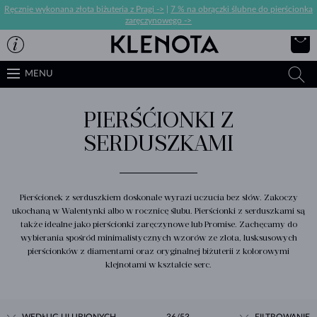
Ręcznie wykonana złota biżuteria z Pragi ->
|
7 % na obrączki ślubne do pierścionka
zaręczynowego ->
MENU
PIERŚĆIONKI Z
SERDUSZKAMI
Pierścionek z serduszkiem doskonale wyrazi uczucia bez słów. Zakoczy
ukochaną w Walentynki albo w rocznicę ślubu. Pierścionki z serduszkami są
także idealne jako pierścionki zaręczynowe lub Promise. Zachęcamy do
wybierania spośród minimalistycznych wzorów ze złota, lusksusowych
pierścionków z diamentami oraz oryginalnej biżuterii z kolorowymi
klejnotami w kształcie serc.
WEDŁUG ULUBIONYCH
36/53
FILTROWANIE