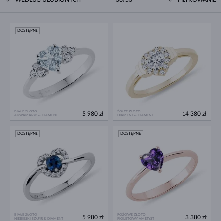
DOSTĘPNE
BIAŁE ZŁOTO
ŻÓŁTE ZŁOTO
5 980 zł
14 380 zł
AKWAMARYN & DIAMENT
DIAMENT & DIAMENT
DOSTĘPNE
DOSTĘPNE
BIAŁE ZŁOTO
RÓŻOWE ZŁOTO
5 980 zł
3 380 zł
NIEBIESKI SZAFIR & DIAMENT
FIOLETOWY AMETYST