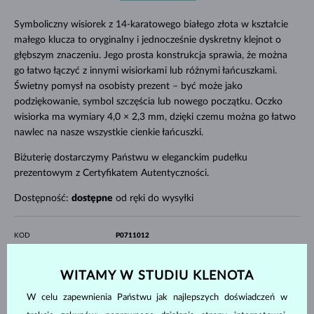
Symboliczny wisiorek z 14-karatowego białego złota w kształcie
małego klucza to oryginalny i jednocześnie dyskretny klejnot o
głębszym znaczeniu. Jego prosta konstrukcja sprawia, że można
go łatwo łączyć z innymi wisiorkami lub różnymi łańcuszkami.
Świetny pomysł na osobisty prezent – być może jako
podziękowanie, symbol szczęścia lub nowego początku. Oczko
wisiorka ma wymiary 4,0 × 2,3 mm, dzięki czemu można go łatwo
nawlec na nasze wszystkie cienkie łańcuszki.
Biżuterię dostarczymy Państwu w eleganckim pudełku
prezentowym z Certyfikatem Autentyczności.
Dostępność:
dostępne
od ręki do wysyłki
KOD
P0711012
MATERIAŁ
BIAŁE ZŁOTO
PRÓBA
14 kt 585/1000
WITAMY W STUDIU KLENOTA
KAMIENIE SZLACHETNE
BEZ KAMIENIA
W celu zapewnienia Państwu jak najlepszych doświadczeń w
SZEROKOŚĆ
6.20 mm