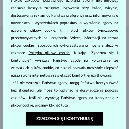
trakcie zakupów: poprawnego działania strony internetowej,
WYSOKOŚĆ
13.40 mm
zapisania koszyka zakupów, logowania przy każdej wizycie,
WAGA
0.50 g
dostosowania reklam do Państwa preferencji oraz informowania o
nowościach i wyprzedażach poprosimy o wyrażenie zgody na
używanie plików cookie, tj. małych plików tymczasowo
BIŻUTERIA Z
ATELIER KLENOTA
przechowywanych na urządzeniu. Więcej informacji na temat
plików cookie i sposobu ich wykorzystywania można znaleźć w
zakładce
Polityka plików cookie
. Klikając "Zgadzam się i
kontynuuję", wyrażają Państwo zgodę na korzystanie ze
wszystkich plików cookie, co z kolei pozwala nam stale ulepszać
naszą stronę internetową i zwiększać komfort jej użytkowania.
Jeśli nie wyrażają Państwo zgody, mogą Państwo kontynuować
bez akceptacji, ale może to wpłynąć na doświadczenia podczas
zakupów. Jeśli nie wyrażają Państwo zgody na korzystanie z
plików cookie, prosimy kliknąć
tutaj
.
ZGADZAM SIĘ I KONTYNUUJĘ