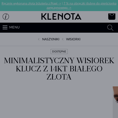
Ręcznie wykonana złota biżuteria z Pragi ->
|
7 % na obrączki ślubne do pierścionka
zaręczynowego ->
MENU
NASZYJNIKI
WISIORKI
DOSTĘPNE
MINIMALISTYCZNY WISIOREK
KLUCZ Z 14KT BIAŁEGO
ZŁOTA