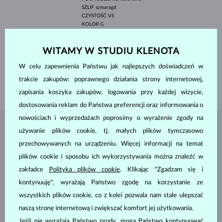
SZLIF
szmaragd
CZYSTOŚĆ
VS
KOLOR
G
SZEROKOŚĆ
2.40 mm
WYSOKOŚĆ
3.40 mm
WITAMY W STUDIU KLENOTA
WAGA
0.140 ct
POCHODZENIE
naturalne
W celu zapewnienia Państwu jak najlepszych doświadczeń w
SZEROKOŚĆ
9.50 mm
trakcie zakupów: poprawnego działania strony internetowej,
WAGA
1.05 g
zapisania koszyka zakupów, logowania przy każdej wizycie,
dostosowania reklam do Państwa preferencji oraz informowania o
nowościach i wyprzedażach poprosimy o wyrażenie zgody na
BIŻUTERIA Z
ATELIER KLENOTA
używanie plików cookie, tj. małych plików tymczasowo
przechowywanych na urządzeniu. Więcej informacji na temat
plików cookie i sposobu ich wykorzystywania można znaleźć w
zakładce
Polityka plików cookie
. Klikając "Zgadzam się i
kontynuuję", wyrażają Państwo zgodę na korzystanie ze
wszystkich plików cookie, co z kolei pozwala nam stale ulepszać
naszą stronę internetową i zwiększać komfort jej użytkowania.
Jeśli nie wyrażają Państwo zgody, mogą Państwo kontynuować