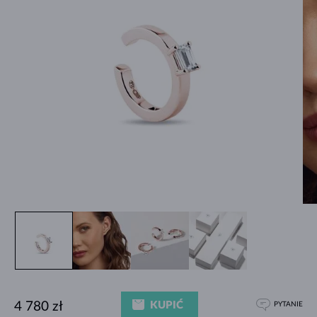
KUPIĆ
4 780 zł
PYTANIE