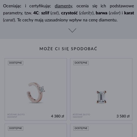
Oceniając i certyfikując
diamenty
, ocenia się ich podstawowe
cut
clarity
color
parametry, tzw.
4C
:
szlif
(
),
czystość
(
),
barwa
(
) i
karat
carat
(
). Te cechy mają uzasadniony wpływ na cenę diamentu.
MOŻE CI SIĘ SPODOBAĆ
DOSTĘPNE
DOSTĘPNE
RÓŻOWE ZŁOTO
RÓŻOWE ZŁOTO
4 380 zł
3 580 zł
DIAMENT
DIAMENT
DOSTĘPNE
DOSTĘPNE