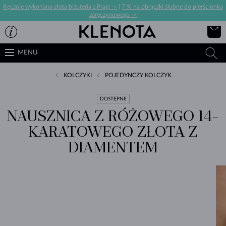
Ręcznie wykonana złota biżuteria z Pragi ->
|
7 % na obrączki ślubne do pierścionka
zaręczynowego ->
MENU
KOLCZYKI
POJEDYNCZY KOLCZYK
DOSTĘPNE
NAUSZNICA Z RÓŻOWEGO 14-
KARATOWEGO ZŁOTA Z
DIAMENTEM