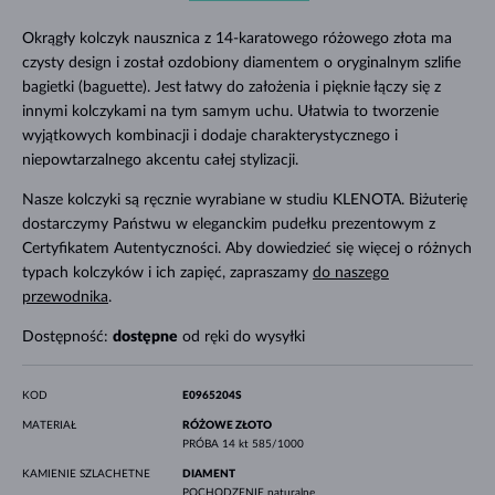
Okrągły kolczyk nausznica z 14-karatowego różowego złota ma
czysty design i został ozdobiony diamentem o oryginalnym szlifie
bagietki (baguette). Jest łatwy do założenia i pięknie łączy się z
innymi kolczykami na tym samym uchu. Ułatwia to tworzenie
wyjątkowych kombinacji i dodaje charakterystycznego i
niepowtarzalnego akcentu całej stylizacji.
Nasze kolczyki są ręcznie wyrabiane w studiu KLENOTA. Biżuterię
dostarczymy Państwu w eleganckim pudełku prezentowym z
Certyfikatem Autentyczności. Aby dowiedzieć się więcej o różnych
typach kolczyków i ich zapięć, zapraszamy
do naszego
przewodnika
.
Dostępność:
dostępne
od ręki do wysyłki
KOD
E0965204S
MATERIAŁ
RÓŻOWE ZŁOTO
PRÓBA
14 kt 585/1000
KAMIENIE SZLACHETNE
DIAMENT
POCHODZENIE
naturalne