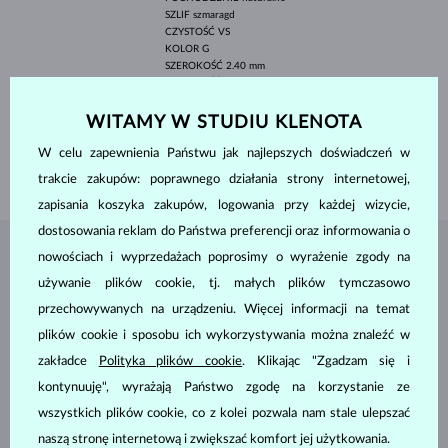
SZLIF
szmaragd
CZYSTOŚĆ
VS
KOLOR
G
SZEROKOŚĆ
2.40 mm
WYSOKOŚĆ
3.40 mm
WAGA
0.140 ct
POCHODZENIE
naturalne
WITAMY W STUDIU KLENOTA
SZEROKOŚĆ
9.50 mm
W celu zapewnienia Państwu jak najlepszych doświadczeń w
WAGA
1.05 g
trakcie zakupów: poprawnego działania strony internetowej,
zapisania koszyka zakupów, logowania przy każdej wizycie,
dostosowania reklam do Państwa preferencji oraz informowania o
nowościach i wyprzedażach poprosimy o wyrażenie zgody na
BIŻUTERIA Z
ATELIER KLENOTA
używanie plików cookie, tj. małych plików tymczasowo
przechowywanych na urządzeniu. Więcej informacji na temat
plików cookie i sposobu ich wykorzystywania można znaleźć w
zakładce
Polityka plików cookie
. Klikając "Zgadzam się i
kontynuuję", wyrażają Państwo zgodę na korzystanie ze
wszystkich plików cookie, co z kolei pozwala nam stale ulepszać
naszą stronę internetową i zwiększać komfort jej użytkowania.