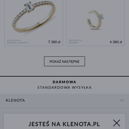
ŻÓŁTE ZŁOTO
ŻÓŁTE ZŁOTO
7 380 zł
4 380 zł
DIAMENT & DIAMENT
DIAMENT
POKAŻ NASTĘPNE
DARMOWA
STANDARDOWA WYSYŁKA
KLENOTA
KONTAKT
ZAKUPY
SHOWROOM
JESTEŚ NA KLENOTA.PL
DOSTAWA I PŁATNOŚĆ
O NAS