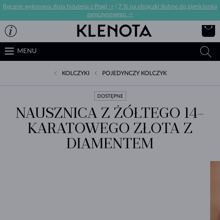
Ręcznie wykonana złota biżuteria z Pragi ->
|
7 % na obrączki ślubne do pierścionka
zaręczynowego ->
MENU
KOLCZYKI
POJEDYNCZY KOLCZYK
DOSTĘPNE
NAUSZNICA Z ŻÓŁTEGO 14-
KARATOWEGO ZŁOTA Z
DIAMENTEM