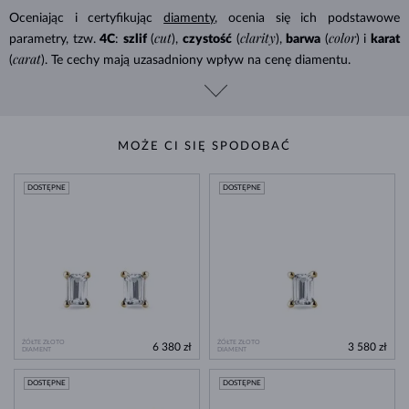
Oceniając i certyfikując
diamenty
, ocenia się ich podstawowe
cut
clarity
color
parametry, tzw.
4C
:
szlif
(
),
czystość
(
),
barwa
(
) i
karat
carat
(
). Te cechy mają uzasadniony wpływ na cenę diamentu.
MOŻE CI SIĘ SPODOBAĆ
DOSTĘPNE
DOSTĘPNE
ŻÓŁTE ZŁOTO
ŻÓŁTE ZŁOTO
6 380 zł
3 580 zł
DIAMENT
DIAMENT
DOSTĘPNE
DOSTĘPNE