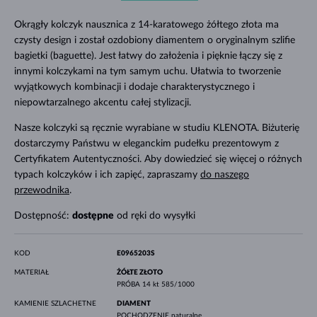
Okrągły kolczyk nausznica z 14-karatowego żółtego złota ma
czysty design i został ozdobiony diamentem o oryginalnym szlifie
bagietki (baguette). Jest łatwy do założenia i pięknie łączy się z
innymi kolczykami na tym samym uchu. Ułatwia to tworzenie
wyjątkowych kombinacji i dodaje charakterystycznego i
niepowtarzalnego akcentu całej stylizacji.
Nasze kolczyki są ręcznie wyrabiane w studiu KLENOTA. Biżuterię
dostarczymy Państwu w eleganckim pudełku prezentowym z
Certyfikatem Autentyczności. Aby dowiedzieć się więcej o różnych
typach kolczyków i ich zapięć, zapraszamy
do naszego
przewodnika
.
Dostępność:
dostępne
od ręki do wysyłki
KOD
E0965203S
MATERIAŁ
ŻÓŁTE ZŁOTO
PRÓBA
14 kt 585/1000
KAMIENIE SZLACHETNE
DIAMENT
POCHODZENIE
naturalne