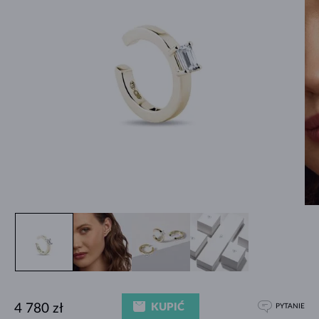
KUPIĆ
4 780 zł
PYTANIE