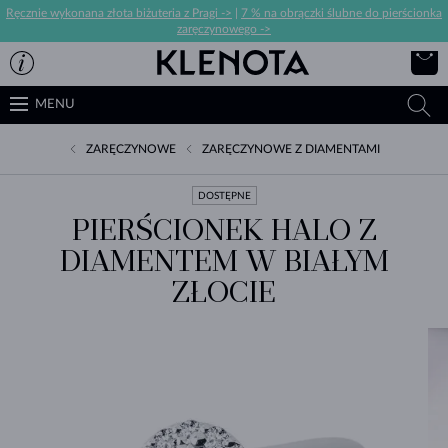
Ręcznie wykonana złota biżuteria z Pragi ->
|
7 % na obrączki ślubne do pierścionka
zaręczynowego ->
MENU
ZARĘCZYNOWE
ZARĘCZYNOWE Z DIAMENTAMI
DOSTĘPNE
PIERŚCIONEK HALO Z
DIAMENTEM W BIAŁYM
ZŁOCIE