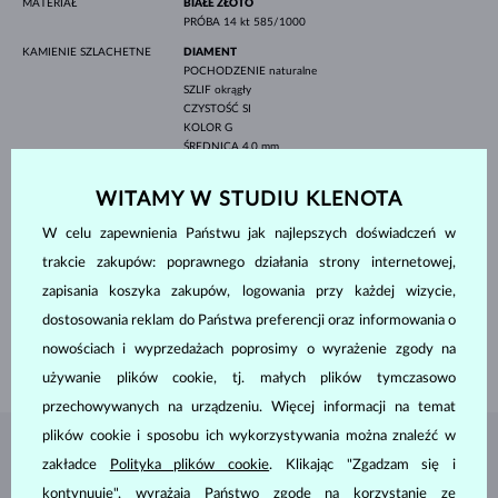
MATERIAŁ
BIAŁE ZŁOTO
PRÓBA
14 kt 585/1000
KAMIENIE SZLACHETNE
DIAMENT
POCHODZENIE
naturalne
SZLIF
okrągły
CZYSTOŚĆ
SI
KOLOR
G
ŚREDNICA
4.0 mm
WAGA
0.250 ct
DIAMENT
WITAMY W STUDIU KLENOTA
POCHODZENIE
naturalne
SZLIF
okrągły
W celu zapewnienia Państwu jak najlepszych doświadczeń w
CZYSTOŚĆ
SI
KOLOR
G
trakcie zakupów: poprawnego działania strony internetowej,
ŚREDNICA
1.4 mm
zapisania koszyka zakupów, logowania przy każdej wizycie,
WAGA
0.144 ct
dostosowania reklam do Państwa preferencji oraz informowania o
SZEROKOŚĆ
1.70 mm
nowościach i wyprzedażach poprosimy o wyrażenie zgody na
WAGA
2.30 g
używanie plików cookie, tj. małych plików tymczasowo
przechowywanych na urządzeniu. Więcej informacji na temat
plików cookie i sposobu ich wykorzystywania można znaleźć w
BIŻUTERIA Z
ATELIER KLENOTA
zakładce
Polityka plików cookie
. Klikając "Zgadzam się i
kontynuuję", wyrażają Państwo zgodę na korzystanie ze