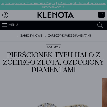
Ręcznie wykonana złota biżuteria z Pragi ->
|
7 % na obrączki ślubne do pierścionka
zaręczynowego ->
MENU
ZARĘCZYNOWE
ZARĘCZYNOWE Z DIAMENTAMI
DOSTĘPNE
PIERŚCIONEK TYPU HALO Z
ŻÓŁTEGO ZŁOTA, OZDOBIONY
DIAMENTAMI