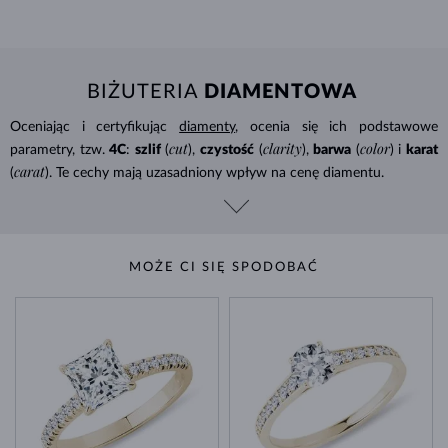
BIŻUTERIA
DIAMENTOWA
Oceniając i certyfikując
diamenty
, ocenia się ich podstawowe
cut
clarity
color
parametry, tzw.
4C
:
szlif
(
),
czystość
(
),
barwa
(
) i
karat
carat
(
). Te cechy mają uzasadniony wpływ na cenę diamentu.
MOŻE CI SIĘ SPODOBAĆ