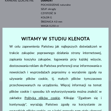
KAMIENIE SZLACHETNE
DIAMENT
POCHODZENIE
naturalne
SZLIF
okrągły
CZYSTOŚĆ
SI
KOLOR
G
ŚREDNICA
4.0 mm
WAGA
0.250 ct
DIAMENT
POCHODZENIE
naturalne
WITAMY W STUDIU KLENOTA
SZLIF
okrągły
CZYSTOŚĆ
SI
W celu zapewnienia Państwu jak najlepszych doświadczeń w
KOLOR
G
ŚREDNICA
1.4 mm
trakcie zakupów: poprawnego działania strony internetowej,
WAGA
0.336 ct
zapisania koszyka zakupów, logowania przy każdej wizycie,
SZEROKOŚĆ
1.75 mm
dostosowania reklam do Państwa preferencji oraz informowania o
WAGA
2.55 g
nowościach i wyprzedażach poprosimy o wyrażenie zgody na
używanie plików cookie, tj. małych plików tymczasowo
przechowywanych na urządzeniu. Więcej informacji na temat
BIŻUTERIA Z
ATELIER KLENOTA
plików cookie i sposobu ich wykorzystywania można znaleźć w
zakładce
Polityka plików cookie
. Klikając "Zgadzam się i
kontynuuję", wyrażają Państwo zgodę na korzystanie ze