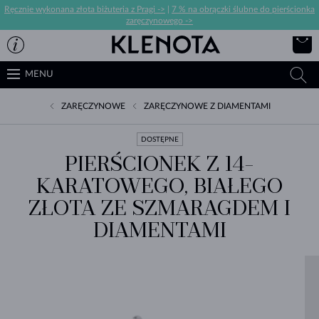
Ręcznie wykonana złota biżuteria z Pragi ->
|
7 % na obrączki ślubne do pierścionka
zaręczynowego ->
MENU
ZARĘCZYNOWE
ZARĘCZYNOWE Z DIAMENTAMI
DOSTĘPNE
PIERŚCIONEK Z 14-
KARATOWEGO, BIAŁEGO
ZŁOTA ZE SZMARAGDEM I
DIAMENTAMI