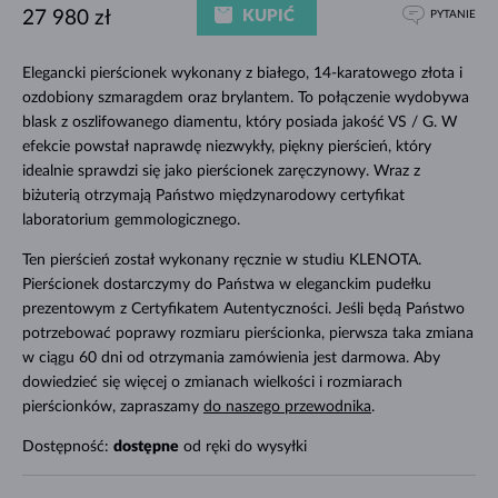
KUPIĆ
27 980 zł
PYTANIE
Elegancki pierścionek wykonany z białego, 14-karatowego złota i
ozdobiony szmaragdem oraz brylantem. To połączenie wydobywa
blask z oszlifowanego diamentu, który posiada jakość VS / G. W
efekcie powstał naprawdę niezwykły, piękny pierścień, który
idealnie sprawdzi się jako pierścionek zaręczynowy. Wraz z
biżuterią otrzymają Państwo międzynarodowy certyfikat
laboratorium gemmologicznego.
Ten pierścień został wykonany ręcznie w studiu KLENOTA.
Pierścionek dostarczymy do Państwa w eleganckim pudełku
prezentowym z Certyfikatem Autentyczności. Jeśli będą Państwo
potrzebować poprawy rozmiaru pierścionka, pierwsza taka zmiana
w ciągu 60 dni od otrzymania zamówienia jest darmowa. Aby
dowiedzieć się więcej o zmianach wielkości i rozmiarach
pierścionków, zapraszamy
do naszego przewodnika
.
Dostępność:
dostępne
od ręki do wysyłki