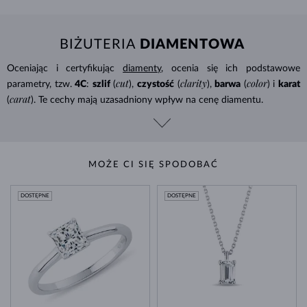
BIŻUTERIA
DIAMENTOWA
Oceniając i certyfikując
diamenty
, ocenia się ich podstawowe
cut
clarity
color
parametry, tzw.
4C
:
szlif
(
),
czystość
(
),
barwa
(
) i
karat
carat
(
). Te cechy mają uzasadniony wpływ na cenę diamentu.
MOŻE CI SIĘ SPODOBAĆ
DOSTĘPNE
DOSTĘPNE