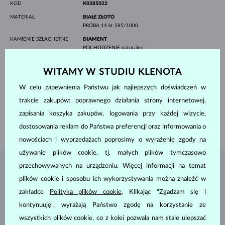
KOD
K0385022
MATERIAŁ
BIAŁE ZŁOTO
PRÓBA
14 kt 585/1000
KAMIENIE SZLACHETNE
DIAMENT
POCHODZENIE
naturalne
SZLIF
szmaragd
CZYSTOŚĆ
VS
WITAMY W STUDIU KLENOTA
KOLOR
G
SZEROKOŚĆ
4 mm
W celu zapewnienia Państwu jak najlepszych doświadczeń w
WYSOKOŚĆ
6 mm
WAGA
0.700 ct
trakcie zakupów: poprawnego działania strony internetowej,
SZEROKOŚĆ
2.35 mm
zapisania koszyka zakupów, logowania przy każdej wizycie,
WAGA
2.00 g
dostosowania reklam do Państwa preferencji oraz informowania o
nowościach i wyprzedażach poprosimy o wyrażenie zgody na
używanie plików cookie, tj. małych plików tymczasowo
przechowywanych na urządzeniu. Więcej informacji na temat
BIŻUTERIA Z
ATELIER KLENOTA
plików cookie i sposobu ich wykorzystywania można znaleźć w
zakładce
Polityka plików cookie
. Klikając "Zgadzam się i
kontynuuję", wyrażają Państwo zgodę na korzystanie ze
wszystkich plików cookie, co z kolei pozwala nam stale ulepszać