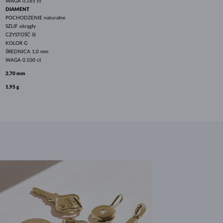
WAGA
0.165 ct
DIAMENT
POCHODZENIE
naturalne
SZLIF
okrągły
CZYSTOŚĆ
SI
KOLOR
G
ŚREDNICA
1.0 mm
WAGA
0.100 ct
2.70 mm
1.95 g