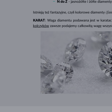
N do Z
- jasnożółte i żółte diamenty
(fa
Istnieją też fantazyjne, czyli kolorowe diamenty
KARAT
: Waga diamentu podawana jest w karatach 
kolczyków
zawsze podajemy całkowitą wagę wszys