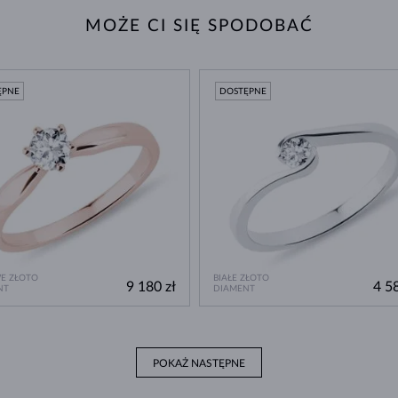
MOŻE CI SIĘ SPODOBAĆ
ĘPNE
DOSTĘPNE
E ZŁOTO
BIAŁE ZŁOTO
9 180 zł
4 58
NT
DIAMENT
POKAŻ NASTĘPNE