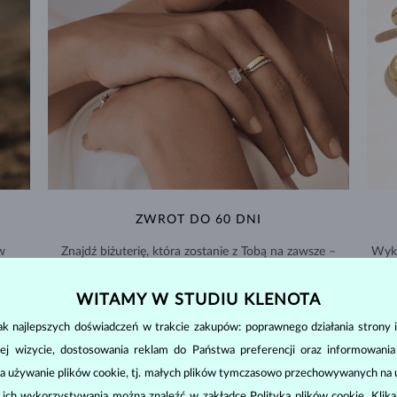
ZWROT DO 60 DNI
w
Znajdź biżuterię, która zostanie z Tobą na zawsze –
Wyko
dajemy aż 60 dni na zwrot.
WITAMY W STUDIU KLENOTA
WYMIANY I ZWROTY >
k najlepszych doświadczeń w trakcie zakupów: poprawnego działania strony i
ej wizycie, dostosowania reklam do Państwa preferencji oraz informowani
a używanie plików cookie, tj. małych plików tymczasowo przechowywanych na ur
u ich wykorzystywania można znaleźć w zakładce
Polityka plików cookie
. Klik