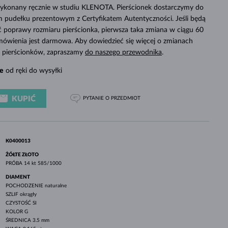
BIAŁE ZŁOTO
RÓŻOWE ZŁOTO
BIAŁE ZŁOTO
 wykonany ręcznie w studiu KLENOTA. Pierścionek dostarczymy do
SPRAWDŹ
 pudełku prezentowym z Certyfikatem Autentyczności. Jeśli będą
poprawy rozmiaru pierścionka, pierwsza taka zmiana w ciągu 60
mówienia jest darmowa. Aby dowiedzieć się więcej o zmianach
ch pierścionków, zapraszamy
do naszego przewodnika
.
e
od ręki do wysyłki
KUPIĆ
PYTANIE
O PRZEDMIOT
K0400013
ŻÓŁTE ZŁOTO
PRÓBA
14 kt 585/1000
DIAMENT
POCHODZENIE
naturalne
SZLIF
okrągły
CZYSTOŚĆ
SI
KOLOR
G
ŚREDNICA
3.5 mm