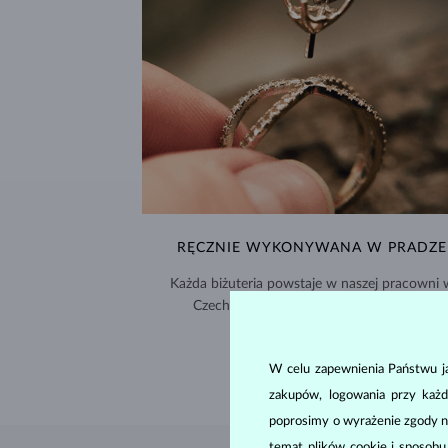
RĘCZNIE WYKONYWANA W PRADZE
Każda biżuteria powstaje w naszej pracowni 
Czechach i jest wysyłana na cały świat.
DOSTAWA >
W celu zapewnienia Państwu ja
zakupów, logowania przy każd
poprosimy o wyrażenie zgody n
temat plików cookie i sposob