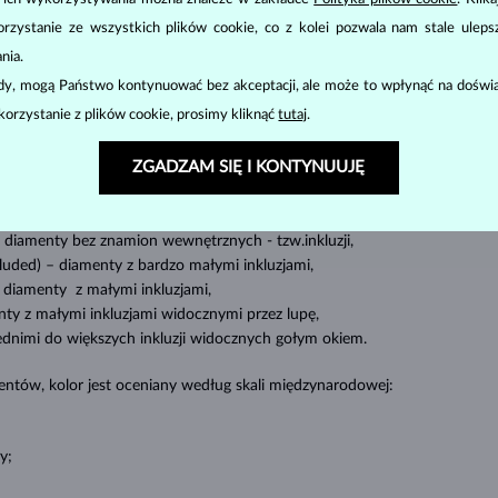
zystanie ze wszystkich plików cookie, co z kolei pozwala nam stale uleps
BIŻUTERIA
DIAMENTOWA
nia.
cut
clarity
color
odstawowe parametry, tzw.
4C
:
szlif
(
),
czystość
(
),
barwa
(
) i
ody, mogą Państwo kontynuować bez akceptacji, ale może to wpłynąć na doświa
korzystanie z plików cookie, prosimy kliknąć
tutaj
.
Najbardziej popularny jest okrągły szlif, tak zwany
brylant
. Diamenty są
 (czworokątny lub trójkątny krój z ostrymi narożnikami, szczególnie popula
ZGADZAM SIĘ I KONTYNUUJĘ
mieszczenie tak zwanych „inkluzji”, czyli wewnętrznych niedoskonałości di
diamenty bez znamion
wewnętrznych - tzw.inkluzji,
cluded) –
diamenty z bardzo małymi inkluzjami,
diamenty z małymi inkluzjami,
ty z małymi inkluzjami widocznymi przez lupę,
ednimi do większych inkluzji widocznych gołym okiem.
ntów, kolor jest oceniany według skali międzynarodowej:
y;