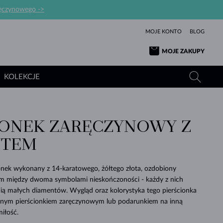
ręczynowego ->
MOJE KONTO
BLOG
MOJE ZAKUPY
KOLEKCJE
IONEK ZARĘCZYNOWY Z
ŻÓŁTE ZŁOTO
TANZANITY
TURMALINY
SZAFIRY
NTEM
RÓŻOWE ZŁOTO
TOPAZY
MOŁDAWITY
SZMARAGDY
TURMALINY
MINERAŁY
MOŁDAWITY
nek wykonany z 14-karatowego, żółtego złota, ozdobiony
WYJĄTKOWY
BRANSOLETKI
PROSTOTY
BIŻUTERIA
KOLEKCJE
MIŁOŚĆ
PIĘKNO
PIĘKNE
PERŁY
 między dwoma symbolami nieskończoności - każdy z nich
MOŁDAWITY
WISIORKI Z PERŁAMI
MINERAŁY
inią małych diamentów. Wygląd oraz kolorystyka tego pierścionka
PIĘKNEM
DLA NOWORODKÓW
BIAŁE ZŁOTO
ŚLUBNA
dealnym pierścionkiem zaręczynowym lub podarunkiem na inną
iłość.
ŚLUBNE
ŻÓŁTE ZŁOTO
ŻÓŁTE ZŁOTO
SPRAWDŹ
SPRAWDŹ
SPRAWDŹ
SPRAWDŹ
SPRAWDŹ
SPRAWDŹ
SPRAWDŹ
SPRAWDŹ
SPRAWDŹ