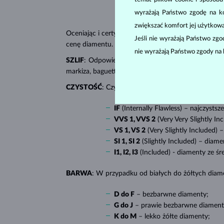
wyrażają Państwo zgodę na kor
zwiększać komfort jej użytkowa
Oceniając i certyfikując
diamenty
, ocenia się ich p
Jeśli nie wyrażają Państwo zg
cenę diamentu.
nie wyrażają Państwo zgody na 
SZLIF
: Odpowiedni szlif nadaje diamentowi połysk. 
markiza, baguette, serce, łza, owal czy księżniczka
CZYSTOŚĆ
: Czystość określa ilość, rozmiar i roz
IF
(Internally Flawless) – najczystsze
VVS 1, VVS 2
(Very Very Slightly In
VS 1, VS 2
(Very Slightly Included) –
SI 1, SI 2
(Slightly Included) –
diamen
I1, I2, I3
(Included)
- diamenty ze śr
BARWA
: W przypadku od białych do żółtych diame
D do F
–
bezbarwne diamenty;
G do J
–
prawie bezbarwne diament
K do M
– lekko
żółte diamenty;