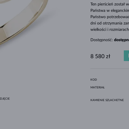
MINIMALISTYCZNE ZESTAWY
CZARNE DIAMENTY
STYL HALO
AMETYSTY
POJEDYNCZE
KAMIENIE SZLACHETNE
PERŁY SŁODKOWODNE
DLA MAMY
BIAŁE ZŁOTO
MORGANITY
TOPAZY
RUBINY
POMYSŁY NA PREZENTY
Ten pierścień został
Państwa w eleganckim
ORYGINALNE ZESTAWY
OPRAWA BEZEL
ŻÓŁTE ZŁOTO
MAGNETYCZNE NASZYJNIKI
Państwo potrzebować 
RÓŻOWE ZŁOTO
RÓŻOWE ZŁOTO
dni od otrzymania za
wielkości i rozmiara
GRAWEROWANA
Dostępność:
dostępn
LETNÍ VRSTVENÍ
8 580 zł
KOD
MATERIAŁ
DJĘCIE
KAMIENIE SZLACHETNE