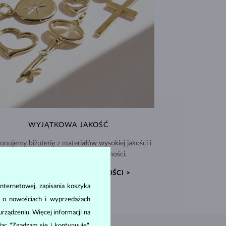
WYJĄTKOWA JAKOŚĆ
nujemy biżuterię z materiałów wysokiej jakości i
dołączamy Certyfikat Autentyczności.
CERTYFIKATY AUTENTYCZNOŚCI >
nternetowej, zapisania koszyka
a o nowościach i wyprzedażach
ządzeniu. Więcej informacji na
ając "Zgadzam się i kontynuuję",