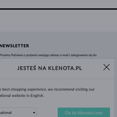
NEWSLETTER
Prosimy Państwa o podanie swojego adresu e-mail i zalogowanie się do
naszego centrum informacji e-sklepu klenota.pl. Żadna nowość czy rabat nie
umkną Państwa uwadze!
JESTEŚ NA KLENOTA.PL
WYBIERZ
he best shopping experience, we recommend visiting our
Tak, chcę otrzymywać interesujące
wiadomości na e-mail.
ational website in English.
Go to klenota.com