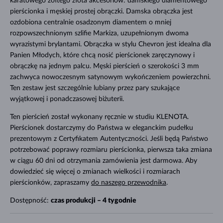
karatowego żółtego złota akcesoriów: damskiego diamentowego
pierścionka i męskiej prostej obrączki. Damska obrączka jest
ozdobiona centralnie osadzonym diamentem o mniej
rozpowszechnionym szlifie Markiza, uzupełnionym dwoma
wyrazistymi brylantami. Obrączka w stylu Chevron jest idealna dla
Panien Młodych, które chcą nosić pierścionek zaręczynowy i
obrączkę na jednym palcu. Męski pierścień o szerokości 3 mm
zachwyca nowoczesnym satynowym wykończeniem powierzchni.
Ten zestaw jest szczególnie lubiany przez pary szukające
wyjątkowej i ponadczasowej biżuterii.
Ten pierścień został wykonany ręcznie w studiu KLENOTA.
Pierścionek dostarczymy do Państwa w eleganckim pudełku
prezentowym z Certyfikatem Autentyczności. Jeśli będą Państwo
potrzebować poprawy rozmiaru pierścionka, pierwsza taka zmiana
w ciągu 60 dni od otrzymania zamówienia jest darmowa. Aby
dowiedzieć się więcej o zmianach wielkości i rozmiarach
pierścionków, zapraszamy
do naszego przewodnika
.
Dostępność:
czas produkcji – 4 tygodnie