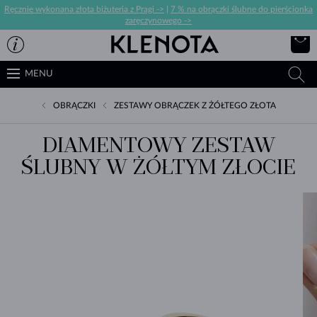
Ręcznie wykonana złota biżuteria z Pragi ->
|
7 % na obrączki ślubne do pierścionka
zaręczynowego ->
MENU
OBRĄCZKI
ZESTAWY OBRĄCZEK Z ŻÓŁTEGO ZŁOTA
DIAMENTOWY ZESTAW
ŚLUBNY W ŻÓŁTYM ZŁOCIE