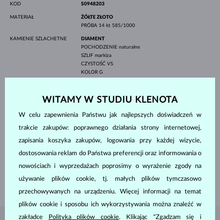
KOD
S0948203
MATERIAŁ
ŻÓŁTE ZŁOTO
PRÓBA
14 kt 585/1000
KAMIENIE SZLACHETNE
DIAMENT
POCHODZENIE
naturalne
SZLIF
markiza
CZYSTOŚĆ
VS
KOLOR
G
SZEROKOŚĆ
1.85 mm
WYSOKOŚĆ
4.00 mm
WAGA
0.050 ct
WITAMY W STUDIU KLENOTA
DIAMENT
POCHODZENIE
naturalne
W celu zapewnienia Państwu jak najlepszych doświadczeń w
SZLIF
okrągły
trakcie zakupów: poprawnego działania strony internetowej,
CZYSTOŚĆ
SI
KOLOR
G
zapisania koszyka zakupów, logowania przy każdej wizycie,
ŚREDNICA
1.3 mm
dostosowania reklam do Państwa preferencji oraz informowania o
WAGA
0.020 ct
nowościach i wyprzedażach poprosimy o wyrażenie zgody na
SZEROKOŚĆ MĘSKI
3.00 mm
używanie plików cookie, tj. małych plików tymczasowo
WAGA
4.10 g
przechowywanych na urządzeniu. Więcej informacji na temat
plików cookie i sposobu ich wykorzystywania można znaleźć w
zakładce
Polityka plików cookie
. Klikając "Zgadzam się i