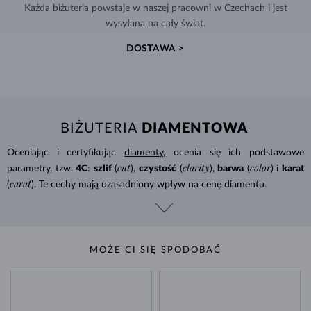
Każda biżuteria powstaje w naszej pracowni w Czechach i jest
wysyłana na cały świat.
DOSTAWA >
BIŻUTERIA
DIAMENTOWA
Oceniając i certyfikując
diamenty
, ocenia się ich podstawowe
cut
clarity
color
parametry, tzw.
4C
:
szlif
(
),
czystość
(
),
barwa
(
) i
karat
carat
(
). Te cechy mają uzasadniony wpływ na cenę diamentu.
MOŻE CI SIĘ SPODOBAĆ