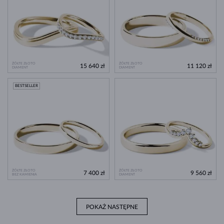
ŻÓŁTE ZŁOTO
ŻÓŁTE ZŁOTO
15 640 zł
11 120 zł
DIAMENT
DIAMENT
BESTSELLER
ŻÓŁTE ZŁOTO
ŻÓŁTE ZŁOTO
7 400 zł
9 560 zł
BEZ KAMIENIA
DIAMENT
POKAŻ NASTĘPNE