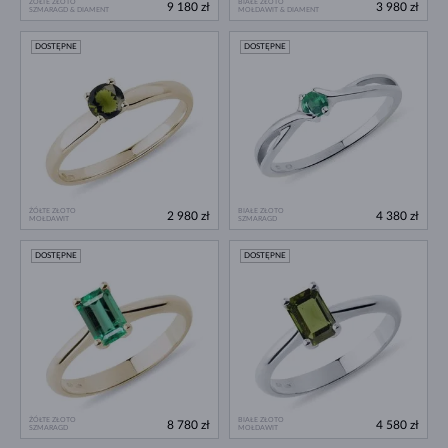
ŻÓŁTE ZŁOTO
BIAŁE ZŁOTO
9 180 zł
3 980 zł
SZMARAGD & DIAMENT
MOŁDAWIT & DIAMENT
DOSTĘPNE
DOSTĘPNE
ŻÓŁTE ZŁOTO
BIAŁE ZŁOTO
2 980 zł
4 380 zł
MOŁDAWIT
SZMARAGD
DOSTĘPNE
DOSTĘPNE
ŻÓŁTE ZŁOTO
BIAŁE ZŁOTO
8 780 zł
4 580 zł
SZMARAGD
MOŁDAWIT