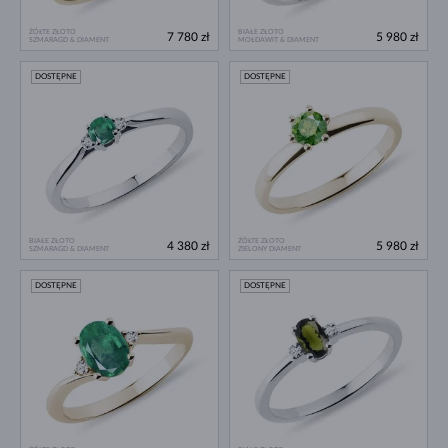
ŻÓŁTE ZŁOTO
BIAŁE ZŁOTO
7 780 zł
5 980 zł
SZMARAGD & DIAMENT
MOŁDAWIT & DIAMENT
DOSTĘPNE
DOSTĘPNE
BIAŁE ZŁOTO
ŻÓŁTE ZŁOTO
4 380 zł
5 980 zł
SZMARAGD & DIAMENT
ZIELONY DIAMENT
DOSTĘPNE
DOSTĘPNE