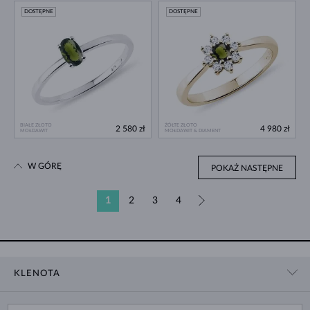
DOSTĘPNE
DOSTĘPNE
BIAŁE ZŁOTO
ŻÓŁTE ZŁOTO
2 580 zł
4 980 zł
MOŁDAWIT
MOŁDAWIT & DIAMENT
W GÓRĘ
POKAŻ NASTĘPNE
1
2
3
4
»
KLENOTA
KONTAKT
ZAKUPY