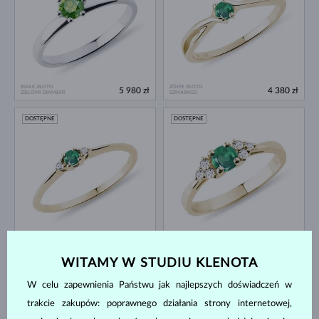
BIAŁE ZŁOTO
ŻÓŁTE ZŁOTO
5 980 zł
4 380 zł
ZIELONY DIAMENT
SZMARAGD
DOSTĘPNE
DOSTĘPNE
ŻÓŁTE ZŁOTO
ŻÓŁTE ZŁOTO
2 980 zł
6 980 zł
SZMARAGD & DIAMENT
SZMARAGD & DIAMENT
WITAMY W STUDIU KLENOTA
DOSTĘPNE
DOSTĘPNE
W celu zapewnienia Państwu jak najlepszych doświadczeń w
trakcie zakupów: poprawnego działania strony internetowej,