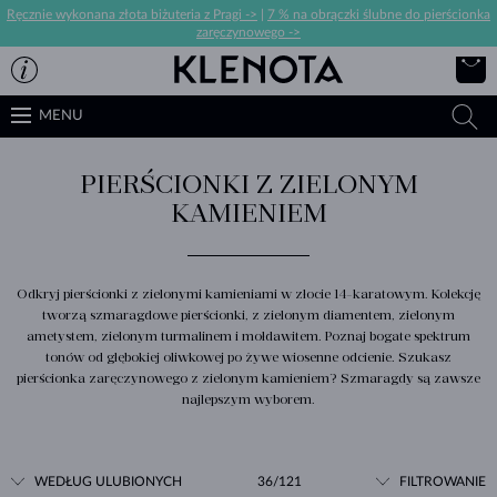
Ręcznie wykonana złota biżuteria z Pragi ->
|
7 % na obrączki ślubne do pierścionka
zaręczynowego ->
MENU
PIERŚCIONKI Z ZIELONYM
KAMIENIEM
Odkryj pierścionki z zielonymi kamieniami w złocie 14-karatowym. Kolekcję
tworzą szmaragdowe pierścionki, z zielonym diamentem, zielonym
ametystem, zielonym turmalinem i mołdawitem. Poznaj bogate spektrum
tonów od głębokiej oliwkowej po żywe wiosenne odcienie. Szukasz
pierścionka zaręczynowego z zielonym kamieniem? Szmaragdy są zawsze
najlepszym wyborem.
WEDŁUG ULUBIONYCH
36/121
FILTROWANIE