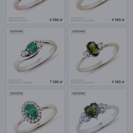
RÓŻOWE ZŁOTO
ŻÓŁTE ZŁOTO
4 980 zł
4 980 zł
ZIELONY AMETYST
MOŁDAWIT & DIAMENT
DOSTĘPNE
DOSTĘPNE
ŻÓŁTE ZŁOTO
ŻÓŁTE ZŁOTO
7 580 zł
4 580 zł
SZMARAGD & DIAMENT
MOŁDAWIT & DIAMENT
DOSTĘPNE
DOSTĘPNE