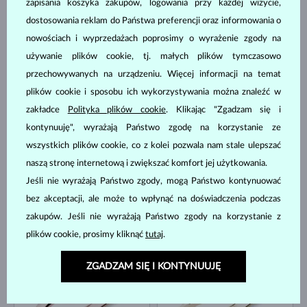
zapisania koszyka zakupów, logowania przy każdej wizycie,
dostosowania reklam do Państwa preferencji oraz informowania o
nowościach i wyprzedażach poprosimy o wyrażenie zgody na
używanie plików cookie, tj. małych plików tymczasowo
BIAŁE ZŁOTO
BIAŁE ZŁOTO
3 580 zł
2 980 zł
SZMARAGD
SZMARAGD & DIAMENT
przechowywanych na urządzeniu. Więcej informacji na temat
plików cookie i sposobu ich wykorzystywania można znaleźć w
DOSTĘPNE
DOSTĘPNE
zakładce
Polityka plików cookie
. Klikając "Zgadzam się i
kontynuuję", wyrażają Państwo zgodę na korzystanie ze
wszystkich plików cookie, co z kolei pozwala nam stale ulepszać
naszą stronę internetową i zwiększać komfort jej użytkowania.
Jeśli nie wyrażają Państwo zgody, mogą Państwo kontynuować
bez akceptacji, ale może to wpłynąć na doświadczenia podczas
BIAŁE ZŁOTO
BIAŁE ZŁOTO
3 980 zł
3 580 zł
MOŁDAWIT
ZIELONY DIAMENT
zakupów. Jeśli nie wyrażają Państwo zgody na korzystanie z
plików cookie, prosimy kliknąć
tutaj
.
DOSTĘPNE
DOSTĘPNE
ZGADZAM SIĘ I KONTYNUUJĘ