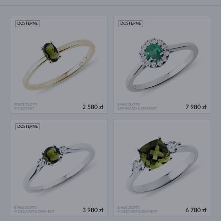
DOSTĘPNE
DOSTĘPNE
ŻÓŁTE ZŁOTO
BIAŁE ZŁOTO
2 580 zł
7 980 zł
MOŁDAWIT
SZMARAGD & DIAMENT
DOSTĘPNE
BIAŁE ZŁOTO
BIAŁE ZŁOTO
3 980 zł
6 780 zł
MOŁDAWIT & DIAMENT
MOŁDAWIT & DIAMENT