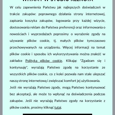
PRÓBA
14 kt 585/1000
W celu zapewnienia Państwu jak najlepszych doświadczeń w
KAMIENIE SZLACHETNE
BEZ KAMIENIA
trakcie zakupów: poprawnego działania strony internetowej,
SZEROKOŚĆ
6.20 mm
zapisania koszyka zakupów, logowania przy każdej wizycie,
WYSOKOŚĆ
13.40 mm
dostosowania reklam do Państwa preferencji oraz informowania o
DŁUGOŚĆ
420.00 mm
nowościach i wyprzedażach poprosimy o wyrażenie zgody na
WAGA
1.6 g
używanie plików cookie, tj. małych plików tymczasowo
przechowywanych na urządzeniu. Więcej informacji na temat
plików cookie i sposobu ich wykorzystywania można znaleźć w
BIŻUTERIA Z
ATELIER KLENOTA
zakładce
Polityka plików cookie
. Klikając "Zgadzam się i
kontynuuję", wyrażają Państwo zgodę na korzystanie ze
wszystkich plików cookie, co z kolei pozwala nam stale ulepszać
naszą stronę internetową i zwiększać komfort jej użytkowania.
Jeśli nie wyrażają Państwo zgody, mogą Państwo kontynuować
bez akceptacji, ale może to wpłynąć na doświadczenia podczas
zakupów. Jeśli nie wyrażają Państwo zgody na korzystanie z
plików cookie, prosimy kliknąć
tutaj
.