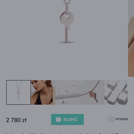
KUPIĆ
2 780 zł
PYTANIE