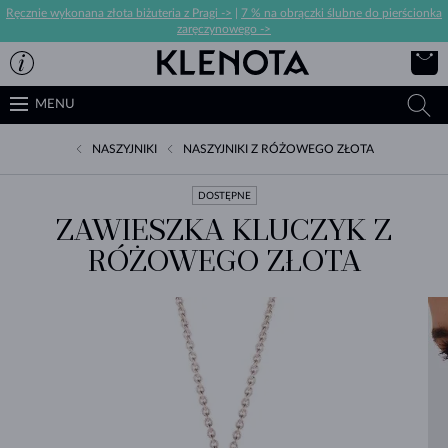
Ręcznie wykonana złota biżuteria z Pragi ->
|
7 % na obrączki ślubne do pierścionka
zaręczynowego ->
MENU
NASZYJNIKI
NASZYJNIKI Z RÓŻOWEGO ZŁOTA
DOSTĘPNE
ZAWIESZKA KLUCZYK Z
RÓŻOWEGO ZŁOTA