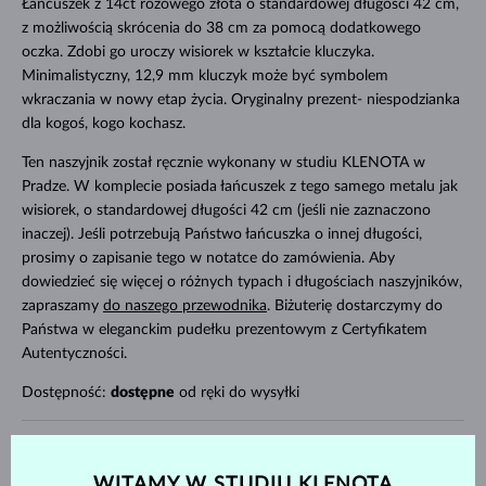
Łańcuszek z 14ct różowego złota o standardowej długości 42 cm,
z możliwością skrócenia do 38 cm za pomocą dodatkowego
oczka. Zdobi go uroczy wisiorek w kształcie kluczyka.
Minimalistyczny, 12,9 mm kluczyk może być symbolem
wkraczania w nowy etap życia. Oryginalny prezent- niespodzianka
dla kogoś, kogo kochasz.
Ten naszyjnik został ręcznie wykonany w studiu KLENOTA w
Pradze. W komplecie posiada łańcuszek z tego samego metalu jak
wisiorek, o standardowej długości 42 cm (jeśli nie zaznaczono
inaczej). Jeśli potrzebują Państwo łańcuszka o innej długości,
prosimy o zapisanie tego w notatce do zamówienia. Aby
dowiedzieć się więcej o różnych typach i długościach naszyjników,
zapraszamy
do naszego przewodnika
. Biżuterię dostarczymy do
Państwa w eleganckim pudełku prezentowym z Certyfikatem
Autentyczności.
Dostępność:
dostępne
od ręki do wysyłki
KOD
K0711014
WITAMY W STUDIU KLENOTA
MATERIAŁ
RÓŻOWE ZŁOTO