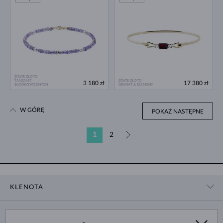
ŻÓŁTE ZŁOTO
TANZANIT
ŻÓŁTE ZŁOTO
3 180 zł
17 380 zł
SŁODKOWODNYCH
GRANAT & DIAMENT
W GÓRĘ
POKAŻ NASTĘPNE
1
2
»
KLENOTA
KONTAKT
ZAKUPY
SHOWROOM