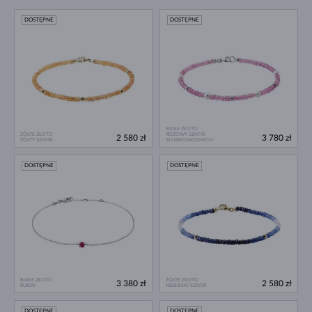
DOSTĘPNE
DOSTĘPNE
BIAŁE ZŁOTO
ŻÓŁTE ZŁOTO
RÓŻOWY SZAFIR
2 580 zł
3 780 zł
ŻÓŁTY SZAFIR
SŁODKOWODNYCH
DOSTĘPNE
DOSTĘPNE
BIAŁE ZŁOTO
ŻÓŁTE ZŁOTO
3 380 zł
2 580 zł
RUBIN
NIEBIESKI SZAFIR
DOSTĘPNE
DOSTĘPNE