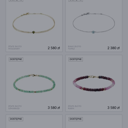
ŻÓŁTE ZŁOTO
BIAŁE ZŁOTO
2 580 zł
2 380 zł
MOŁDAWIT
TOPAZ
DOSTĘPNE
DOSTĘPNE
ŻÓŁTE ZŁOTO
ŻÓŁTE ZŁOTO
3 580 zł
3 580 zł
SZMARAGD
RUBIN
DOSTĘPNE
DOSTĘPNE