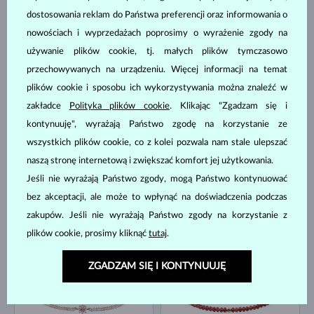
dostosowania reklam do Państwa preferencji oraz informowania o
nowościach i wyprzedażach poprosimy o wyrażenie zgody na
używanie plików cookie, tj. małych plików tymczasowo
RÓŻOWE ZŁOTO
ŻÓŁTE ZŁOTO
18 380 zł
2 980 zł
MORGANIT & DIAMENT
NIEBIESKI SZAFIR
przechowywanych na urządzeniu. Więcej informacji na temat
DOSTĘPNE
DOSTĘPNE
plików cookie i sposobu ich wykorzystywania można znaleźć w
zakładce
Polityka plików cookie
. Klikając "Zgadzam się i
kontynuuję", wyrażają Państwo zgodę na korzystanie ze
wszystkich plików cookie, co z kolei pozwala nam stale ulepszać
naszą stronę internetową i zwiększać komfort jej użytkowania.
Jeśli nie wyrażają Państwo zgody, mogą Państwo kontynuować
bez akceptacji, ale może to wpłynąć na doświadczenia podczas
ŻÓŁTE ZŁOTO
BIAŁE ZŁOTO
2 780 zł
2 580 zł
SZMARAGD
TOPAZ
zakupów. Jeśli nie wyrażają Państwo zgody na korzystanie z
DOSTĘPNE
DOSTĘPNE
plików cookie, prosimy kliknąć
tutaj
.
ZGADZAM SIĘ I KONTYNUUJĘ