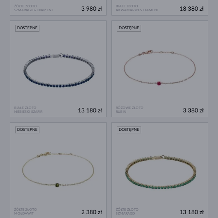
ŻÓŁTE ZŁOTO
BIAŁE ZŁOTO
3 980 zł
18 380 zł
SZMARAGD & DIAMENT
AKWAMARYN & DIAMENT
DOSTĘPNE
DOSTĘPNE
BIAŁE ZŁOTO
RÓŻOWE ZŁOTO
13 180 zł
3 380 zł
NIEBIESKI SZAFIR
RUBIN
DOSTĘPNE
DOSTĘPNE
ŻÓŁTE ZŁOTO
ŻÓŁTE ZŁOTO
2 380 zł
13 180 zł
MOŁDAWIT
SZMARAGD