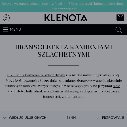
Ręcznie wykonana złota biżuteria z Pragi ->
|
7 % na obrączki ślubne do pierścionka
zaręczynowego ->
MENU
BRANSOLETKI Z KAMIENIAMI
SZLACHETNYMI
Biżuteria z kamieniami szlachetnymi
rozświetlą nawet najprostszy strój.
Mogą być noszone każdego dnia, zmieniane i dopasowywane do aktualnie
ulubionych kolorów. Wszystko będzie z nimi współgrało, na przykład
białe
i
żółte złoto
. Jeśli jednak wolą Państwo klasykę, zachęcamy do obejrzenia
bransoletek z diamentami
.
WEDŁUG ULUBIONYCH
36/54
FILTROWANIE