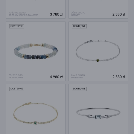
RÓŻOWE ZŁOTO
ŻÓŁTE ZŁOTO
3 780 zł
2 380 zł
RÓŻOWY SZAFIR & DIAMENT
GRANAT
DOSTĘPNE
DOSTĘPNE
ŻÓŁTE ZŁOTO
BIAŁE ZŁOTO
4 980 zł
2 580 zł
AKWAMARYN
MOŁDAWIT
DOSTĘPNE
DOSTĘPNE