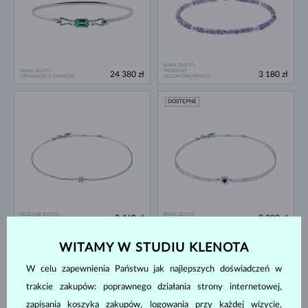
BIAŁE ZŁOTO
BIAŁE ZŁOTO
TANZANIT
24 380 zł
3 180 zł
SZMARAGD & DIAMENT
SŁODKOWODNYCH
DOSTĘPNE
RÓŻOWE ZŁOTO
BIAŁE ZŁOTO
2 460 zł
3 980 zł
MORGANIT
NIEBIESKI SZAFIR & DIAMENT
WITAMY W STUDIU KLENOTA
DOSTĘPNE
DOSTĘPNE
W celu zapewnienia Państwu jak najlepszych doświadczeń w
trakcie zakupów: poprawnego działania strony internetowej,
zapisania koszyka zakupów, logowania przy każdej wizycie,