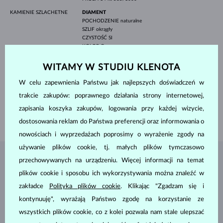
KAMIENIE SZLACHETNE
DIAMENT
POCHODZENIE
naturalne
SZLIF
okrągły
CZYSTOŚĆ
SI
KOLOR
G
ŚREDNICA
1.3 mm
WAGA
0.01 ct
WITAMY W STUDIU KLENOTA
SZEROKOŚĆ
7 mm
W celu zapewnienia Państwu jak najlepszych doświadczeń w
WYSOKOŚĆ
11 mm
trakcie zakupów: poprawnego działania strony internetowej,
DŁUGOŚĆ
420.00 mm
zapisania koszyka zakupów, logowania przy każdej wizycie,
WAGA
1.60 g
dostosowania reklam do Państwa preferencji oraz informowania o
nowościach i wyprzedażach poprosimy o wyrażenie zgody na
używanie plików cookie, tj. małych plików tymczasowo
przechowywanych na urządzeniu. Więcej informacji na temat
BIŻUTERIA Z
ATELIER KLENOTA
plików cookie i sposobu ich wykorzystywania można znaleźć w
zakładce
Polityka plików cookie
. Klikając "Zgadzam się i
kontynuuję", wyrażają Państwo zgodę na korzystanie ze
wszystkich plików cookie, co z kolei pozwala nam stale ulepszać