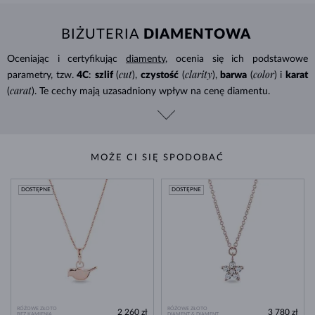
BIŻUTERIA
DIAMENTOWA
Oceniając i certyfikując
diamenty
, ocenia się ich podstawowe
cut
clarity
color
parametry, tzw.
4C
:
szlif
(
),
czystość
(
),
barwa
(
) i
karat
carat
(
). Te cechy mają uzasadniony wpływ na cenę diamentu.
MOŻE CI SIĘ SPODOBAĆ
DOSTĘPNE
DOSTĘPNE
RÓŻOWE ZŁOTO
RÓŻOWE ZŁOTO
2 260 zł
3 780 zł
BEZ KAMIENIA
DIAMENT & DIAMENT