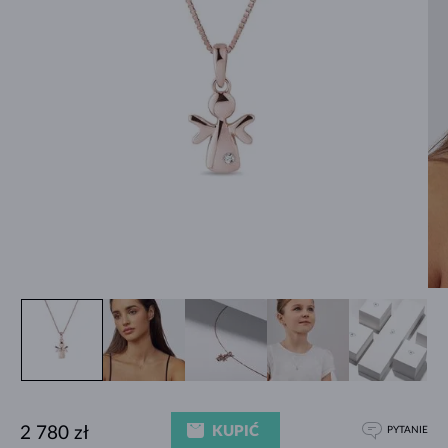
KUPIĆ
2 780 zł
PYTANIE