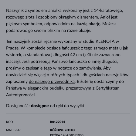
Naszyjnik z symbolem aniołka wykonany jest z 14-karatowego,
różowego złota i ozdobiony okrągłym diamentem. Anioł jest
pięknym symbolem, odpowiednim na każdą okazję. Możesz
podarować go swoim bliskim na różne okazje.
Ten naszyjnik został ręcznie wykonany w studiu KLENOTA w
Pradze. W komplecie posiada łańcuszek z tego samego metalu jak
wisiorek, o standardowej długości 42 cm (jeśli nie zaznaczono
inaczej). Jeśli potrzebują Państwo łańcuszka o innej długości,
prosimy o zapisanie tego w notatce do zamówienia. Aby
dowiedzieć się więcej o różnych typach i długościach naszyjników,
zapraszamy
do naszego przewodnika
. Biżuterię dostarczymy do
Państwa w eleganckim pudełku prezentowym z Certyfikatem
Autentyczności.
Dostępność:
dostępne
od ręki do wysyłki
KOD
K0129014
MATERIAŁ
RÓŻOWE ZŁOTO
PRÓBA
14 kt 585/1000