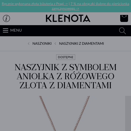
Ręcznie wykonana złota biżuteria z Pragi ->
|
7 % na obrączki ślubne do pierścionka
zaręczynowego ->
MENU
NASZYJNIKI
NASZYJNIKI Z DIAMENTAMI
DOSTĘPNE
NASZYJNIK Z SYMBOLEM
ANIOŁKA Z RÓŻOWEGO
ZŁOTA Z DIAMENTAMI