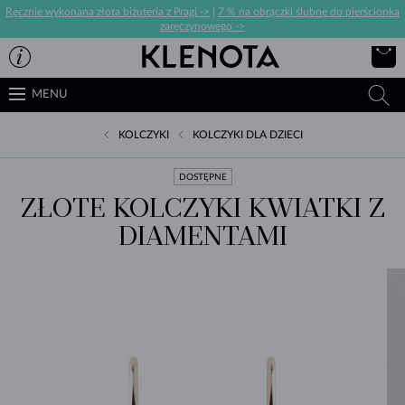
Ręcznie wykonana złota biżuteria z Pragi ->
|
7 % na obrączki ślubne do pierścionka
zaręczynowego ->
MENU
KOLCZYKI
KOLCZYKI DLA DZIECI
DOSTĘPNE
ZŁOTE KOLCZYKI KWIATKI Z
DIAMENTAMI