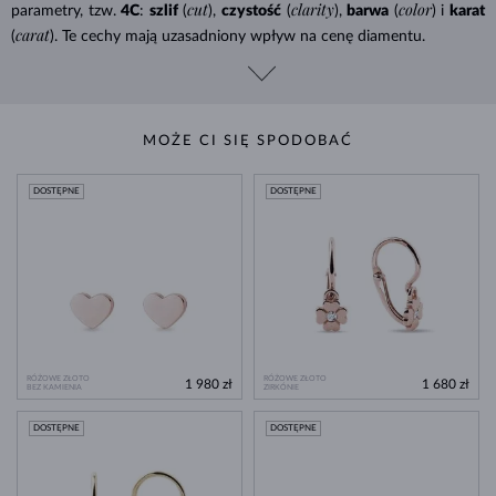
cut
clarity
color
parametry, tzw.
4C
:
szlif
(
),
czystość
(
),
barwa
(
) i
karat
carat
(
). Te cechy mają uzasadniony wpływ na cenę diamentu.
MOŻE CI SIĘ SPODOBAĆ
DOSTĘPNE
DOSTĘPNE
RÓŻOWE ZŁOTO
RÓŻOWE ZŁOTO
1 980 zł
1 680 zł
BEZ KAMIENIA
ZIRKÓNIE
DOSTĘPNE
DOSTĘPNE