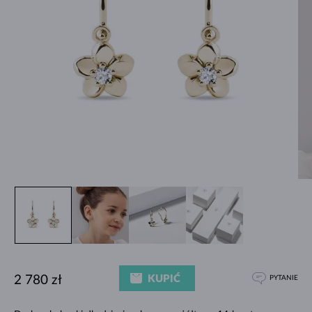
KUPIĆ
2 780 zł
PYTANIE