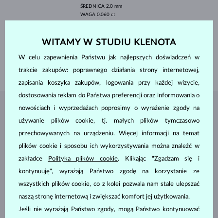
ŚREDNICA
2.0 mm
WAGA
0.060 ct
SZEROKOŚĆ
6.50 mm
WITAMY W STUDIU KLENOTA
WYSOKOŚĆ
8.20 mm
DŁUGOŚĆ
15.40 mm
W celu zapewnienia Państwu jak najlepszych doświadczeń w
WAGA
1.4 g
trakcie zakupów: poprawnego działania strony internetowej,
zapisania koszyka zakupów, logowania przy każdej wizycie,
dostosowania reklam do Państwa preferencji oraz informowania o
nowościach i wyprzedażach poprosimy o wyrażenie zgody na
BIŻUTERIA Z
ATELIER KLENOTA
używanie plików cookie, tj. małych plików tymczasowo
przechowywanych na urządzeniu. Więcej informacji na temat
plików cookie i sposobu ich wykorzystywania można znaleźć w
zakładce
Polityka plików cookie
. Klikając "Zgadzam się i
kontynuuję", wyrażają Państwo zgodę na korzystanie ze
wszystkich plików cookie, co z kolei pozwala nam stale ulepszać
naszą stronę internetową i zwiększać komfort jej użytkowania.
Jeśli nie wyrażają Państwo zgody, mogą Państwo kontynuować