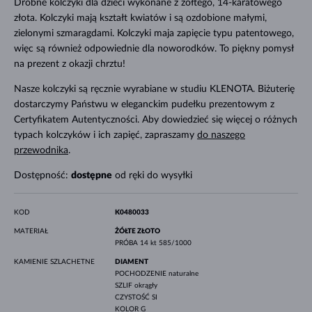
Drobne kolczyki dla dzieci wykonane z żółtego, 14-karatowego
złota. Kolczyki mają kształt kwiatów i są ozdobione małymi,
zielonymi szmaragdami. Kolczyki maja zapięcie typu patentowego,
więc są również odpowiednie dla noworodków. To piękny pomysł
na prezent z okazji chrztu!
Nasze kolczyki są ręcznie wyrabiane w studiu KLENOTA. Biżuterię
dostarczymy Państwu w eleganckim pudełku prezentowym z
Certyfikatem Autentyczności. Aby dowiedzieć się więcej o różnych
typach kolczyków i ich zapięć, zapraszamy
do naszego
przewodnika
.
Dostępność:
dostępne
od ręki do wysyłki
KOD
K0480033
MATERIAŁ
ŻÓŁTE ZŁOTO
PRÓBA
14 kt 585/1000
KAMIENIE SZLACHETNE
DIAMENT
POCHODZENIE
naturalne
SZLIF
okrągły
CZYSTOŚĆ
SI
KOLOR
G