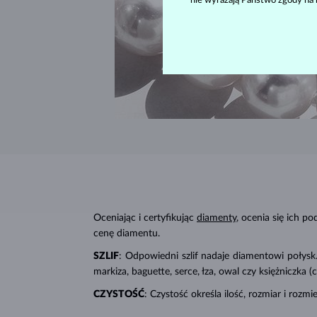
nie wyrażają Państwo zgody na 
Oceniając i certyfikując
diamenty
, ocenia się ich p
cenę diamentu.
SZLIF
: Odpowiedni szlif nadaje diamentowi połysk. 
markiza, baguette, serce, łza, owal czy księżniczka
CZYSTOŚĆ
: Czystość określa ilość, rozmiar i roz