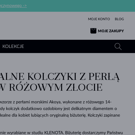
ręczynowego ->
MOJE KONTO
BLOG
MOJE ZAKUPY
KOLEKCJE
ALNE KOLCZYKI Z PERŁĄ
ŻÓŁTE ZŁOTO
TANZANITY
TURMALINY
SZAFIRY
W RÓŻOWYM ZŁOCIE
RÓŻOWE ZŁOTO
TOPAZY
MOŁDAWITY
SZMARAGDY
TURMALINY
MINERAŁY
MOŁDAWITY
wzorze z perłami morskimi Akoya, wykonane z różowego 14-
WYJĄTKOWY
BRANSOLETKI
PROSTOTY
BIŻUTERIA
KOLEKCJE
MIŁOŚĆ
PIĘKNO
PIĘKNE
PERŁY
żdy kolczyk dodatkowo ozdobiony jest delikatnym diamentem o
MOŁDAWITY
WISIORKI Z PERŁAMI
MINERAŁY
dealne dla kobiet lubiących oryginalną biżuterię. Kolczyki zapinane
PIĘKNEM
DLA NOWORODKÓW
BIAŁE ZŁOTO
ŚLUBNA
ŚLUBNE
ŻÓŁTE ZŁOTO
ŻÓŁTE ZŁOTO
SPRAWDŹ
SPRAWDŹ
SPRAWDŹ
SPRAWDŹ
SPRAWDŹ
SPRAWDŹ
SPRAWDŹ
SPRAWDŹ
SPRAWDŹ
cznie wyrabiane w studiu KLENOTA. Biżuterię dostarczymy Państwu