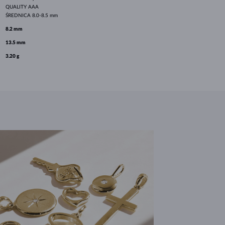
QUALITY
AAA
ŚREDNICA
8.0-8.5 mm
8.2 mm
13.5 mm
3.20 g