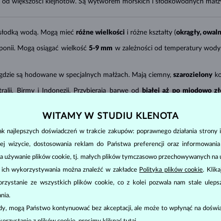
ię od większości klejnotów. Są wytworem morskich i słodkowodnych małż
słodką wodą. Mogą mieć
różne wielkości
i różne kształty (
okrągły, owal
ponii. Mogą osiągać wielkość
5-9 mm
w zależności od temperatury wody.
, gdzie są hodowane w specjalnych małżach. Mają ciemny,
szarozielony
ko
alii, Birmy i Indonezji. Przybierają barwę od
białej aż po miodowo zł
łe
.
WITAMY W STUDIU KLENOTA
k najlepszych doświadczeń w trakcie zakupów: poprawnego działania strony i
ałtu
(co nie dotyczy tylko pereł barokowych),
połysku
,
gładkości powi
 najwyższą jakość. Cena zwiększa się także wraz z ich rozmiarem (średni
ej wizycie, dostosowania reklam do Państwa preferencji oraz informowani
a używanie plików cookie, tj. małych plików tymczasowo przechowywanych na ur
atego warto często ją zakładać. Jednak jej powierzchnia jest bardzo delik
u ich wykorzystywania można znaleźć w zakładce
Polityka plików cookie
. Klik
ich na basen, do sauny czy nad morze. Czyścić można je tylko miękką ście
zystanie ze wszystkich plików cookie, co z kolei pozwala nam stale uleps
nia.
ody, mogą Państwo kontynuować bez akceptacji, ale może to wpłynąć na doświa