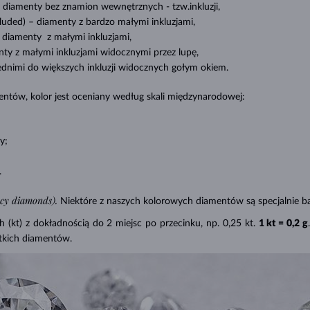
diamenty bez znamion
wewnętrznych - tzw.inkluzji,
cluded) –
diamenty z bardzo małymi inkluzjami,
diamenty z małymi inkluzjami,
ty z małymi inkluzjami widocznymi przez lupę,
ednimi do większych inkluzji widocznych gołym okiem.
ntów, kolor jest oceniany według skali międzynarodowej:
y;
.
ncy diamonds).
Niektóre z naszych kolorowych diamentów są specjalnie ba
(kt) z dokładnością do 2 miejsc po przecinku, np. 0,25 kt.
1 kt = 0,2 g
tkich diamentów.