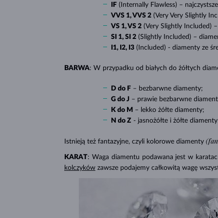
IF
(Internally Flawless) – najczystsze
VVS 1, VVS 2
(Very Very Slightly In
VS 1, VS 2
(Very Slightly Included) –
SI 1, SI 2
(Slightly Included) –
diamen
I1, I2, I3
(Included)
- diamenty ze śr
BARWA
: W przypadku od białych do żółtych diame
D do F
–
bezbarwne diamenty;
G do J
–
prawie bezbarwne diament
K do M
– lekko
żółte diamenty;
N do Z
- jasnożółte i żółte diamenty
(fa
Istnieją też fantazyjne, czyli kolorowe diamenty
KARAT
: Waga diamentu podawana jest w karatach 
kolczyków
zawsze podajemy całkowitą wagę wszys