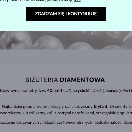
korzystanie z plików cookie, prosimy kliknąć
tutaj
.
ZGADZAM SIĘ I KONTYNUUJĘ
BIŻUTERIA
DIAMENTOWA
cut
clarity
color
odstawowe parametry, tzw.
4C
:
szlif
(
),
czystość
(
),
barwa
(
) i
Najbardziej popularny jest okrągły szlif, tak zwany
brylant
. Diamenty są
 (czworokątny lub trójkątny krój z ostrymi narożnikami, szczególnie popula
mieszczenie tak zwanych „inkluzji”, czyli wewnętrznych niedoskonałości di