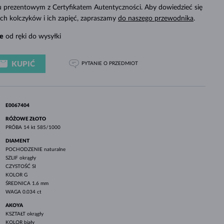
BIAŁE ZŁOTO
RÓŻOWE ZŁOTO
BIAŁE ZŁOTO
 prezentowym z Certyfikatem Autentyczności. Aby dowiedzieć się
SPRAWDŹ
ch kolczyków i ich zapięć, zapraszamy
do naszego przewodnika
.
e
od ręki do wysyłki
KUPIĆ
PYTANIE
O PRZEDMIOT
E0067404
RÓŻOWE ZŁOTO
PRÓBA
14 kt 585/1000
DIAMENT
POCHODZENIE
naturalne
SZLIF
okrągły
CZYSTOŚĆ
SI
KOLOR
G
ŚREDNICA
1.6 mm
WAGA
0.034 ct
AKOYA
KSZTAŁT
okrągły
KOLOR
biały