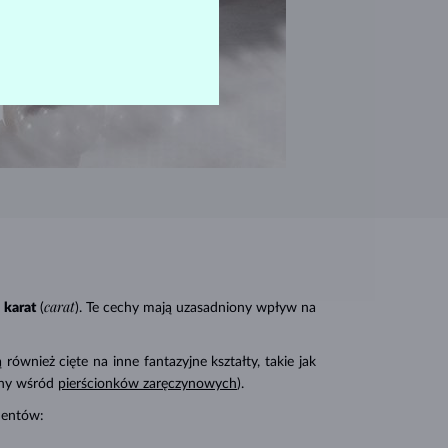
carat
karat
(
). Te cechy mają uzasadniony wpływ na
 również cięte na inne fantazyjne kształty, takie jak
rny wśród
pierścionków zaręczynowych
).
amentów: