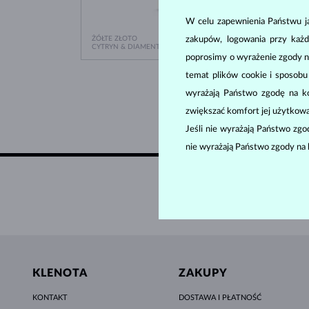
W celu zapewnienia Państwu ja
ŻÓŁTE ZŁOTO
ŻÓŁTE 
zakupów, logowania przy każd
3 580 zł
CYTRYN & DIAMENT
CYTRY
poprosimy o wyrażenie zgody n
temat plików cookie i sposob
wyrażają Państwo zgodę na kor
zwiększać komfort jej użytkowa
Jeśli nie wyrażają Państwo zg
nie wyrażają Państwo zgody na 
DARMO
KLENOTA
ZAKUPY
KONTAKT
DOSTAWA I PŁATNOŚĆ