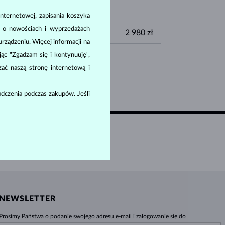
BIAŁE ZŁOTO
RÓŻOWE ZŁOTO
BIAŁE ZŁOTO
nternetowej, zapisania koszyka
SPRAWDŹ
ŻÓŁTE ZŁOTO
ŻÓŁTE ZŁOTO
a o nowościach i wyprzedażach
0 zł
2 980 zł
CYTRYN
CYTRYN & DIAMENT
ządzeniu. Więcej informacji na
ając "Zgadzam się i kontynuuję",
zać naszą stronę internetową i
dczenia podczas zakupów. Jeśli
 ZAKUPU
NEWSLETTER
Prosimy Państwa o podanie swojego adresu e-mail i zalogowanie się do