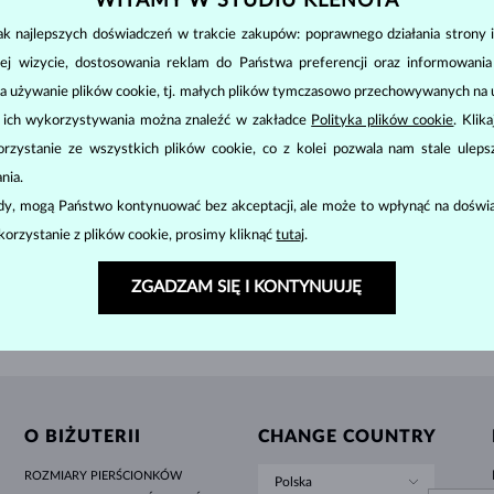
WITAMY W STUDIU KLENOTA
MINIMALISTYCZNE ZESTAWY
CZARNE DIAMENTY
STYL HALO
AMETYSTY
POJEDYNCZE
KAMIENIE SZLACHETNE
PERŁY SŁODKOWODNE
DLA MAMY
BIAŁE ZŁOTO
MORGANITY
TOPAZY
RUBINY
POMYSŁY NA PREZENTY
k najlepszych doświadczeń w trakcie zakupów: poprawnego działania strony i
ORYGINALNE ZESTAWY
OPRAWA BEZEL
ŻÓŁTE ZŁOTO
MAGNETYCZNE NASZYJNIKI
ZŁOTO
ŻÓŁTE ZŁOTO
ej wizycie, dostosowania reklam do Państwa preferencji oraz informowani
2 980 zł
6 38
N
CYTRYN & DIAMENT
RÓŻOWE ZŁOTO
RÓŻOWE ZŁOTO
a używanie plików cookie, tj. małych plików tymczasowo przechowywanych na ur
u ich wykorzystywania można znaleźć w zakładce
Polityka plików cookie
. Klik
GRAWEROWANA
zystanie ze wszystkich plików cookie, co z kolei pozwala nam stale uleps
LETNÍ VRSTVENÍ
POKAŻ NASTĘPNE
nia.
ody, mogą Państwo kontynuować bez akceptacji, ale może to wpłynąć na doświa
korzystanie z plików cookie, prosimy kliknąć
tutaj
.
ZGADZAM SIĘ I KONTYNUUJĘ
WE PUDEŁKO
NA PREZENT DO KAŻDEGO
O BIŻUTERII
CHANGE COUNTRY
ROZMIARY PIERŚCIONKÓW
Polska