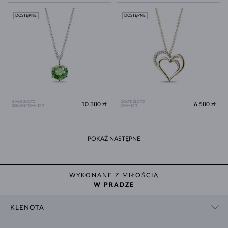
DOSTĘPNE
DOSTĘPNE
BIAŁE ZŁOTO
ŻÓŁTE ZŁOTO
10 380 zł
6 580 zł
ZIELONY DIAMENT
DIAMENT
POKAŻ NASTĘPNE
WYKONANE Z MIŁOŚCIĄ
W PRADZE
KLENOTA
KONTAKT