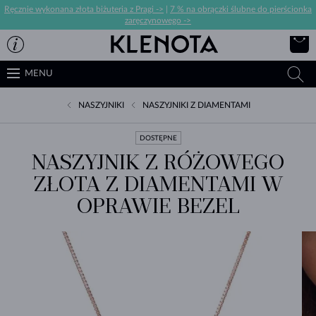
Ręcznie wykonana złota biżuteria z Pragi ->
|
7 % na obrączki ślubne do pierścionka
zaręczynowego ->
MENU
NASZYJNIKI
NASZYJNIKI Z DIAMENTAMI
DOSTĘPNE
NASZYJNIK Z RÓŻOWEGO
ZŁOTA Z DIAMENTAMI W
OPRAWIE BEZEL