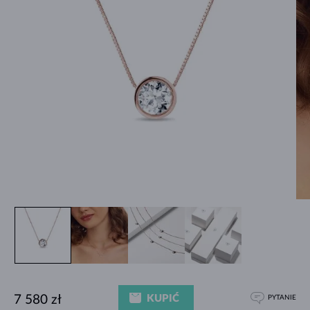
KUPIĆ
7 580 zł
PYTANIE