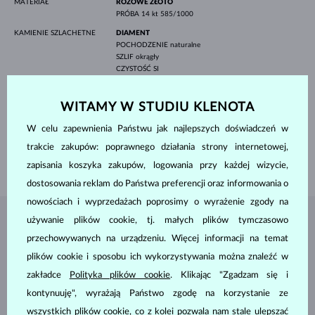
MATERIAŁ
RÓŻOWE ZŁOTO
PRÓBA
14 kt 585/1000
KAMIENIE SZLACHETNE
DIAMENT
POCHODZENIE
naturalne
SZLIF
okrągły
CZYSTOŚĆ
SI
KOLOR
G
ŚREDNICA
4.0 mm
WITAMY W STUDIU KLENOTA
WAGA
0.250 ct
WYSOKOŚĆ
5.10 mm
W celu zapewnienia Państwu jak najlepszych doświadczeń w
DŁUGOŚĆ
420 mm
trakcie zakupów: poprawnego działania strony internetowej,
WAGA
1.25 g
zapisania koszyka zakupów, logowania przy każdej wizycie,
dostosowania reklam do Państwa preferencji oraz informowania o
nowościach i wyprzedażach poprosimy o wyrażenie zgody na
używanie plików cookie, tj. małych plików tymczasowo
BIŻUTERIA Z
ATELIER KLENOTA
przechowywanych na urządzeniu. Więcej informacji na temat
plików cookie i sposobu ich wykorzystywania można znaleźć w
zakładce
Polityka plików cookie
. Klikając "Zgadzam się i
kontynuuję", wyrażają Państwo zgodę na korzystanie ze
wszystkich plików cookie, co z kolei pozwala nam stale ulepszać