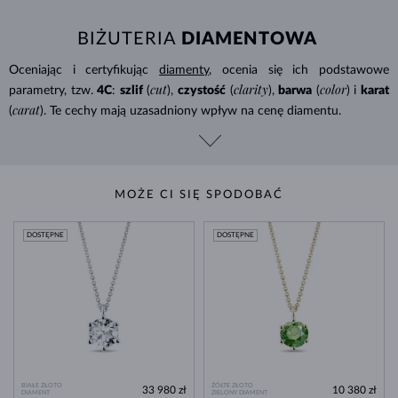
BIŻUTERIA
DIAMENTOWA
Oceniając i certyfikując
diamenty
, ocenia się ich podstawowe
cut
clarity
color
parametry, tzw.
4C
:
szlif
(
),
czystość
(
),
barwa
(
) i
karat
carat
(
). Te cechy mają uzasadniony wpływ na cenę diamentu.
MOŻE CI SIĘ SPODOBAĆ
DOSTĘPNE
DOSTĘPNE
BIAŁE ZŁOTO
ŻÓŁTE ZŁOTO
33 980 zł
10 380 zł
DIAMENT
ZIELONY DIAMENT