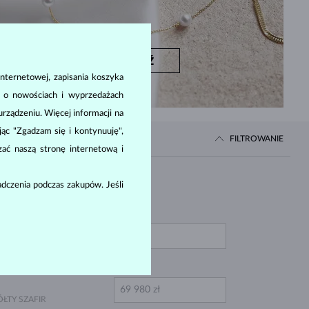
SPRAWDŹ
nternetowej, zapisania koszyka
a o nowościach i wyprzedażach
ządzeniu. Więcej informacji na
ając "Zgadzam się i kontynuuję",
FILTROWANIE
zać naszą stronę internetową i
Cena
dczenia podczas zakupów. Jeśli
Z
AB GROWN DIAMENT
IEBIESKI
IEBIESKI DIAMENT
TO
ÓŁTY SZAFIR