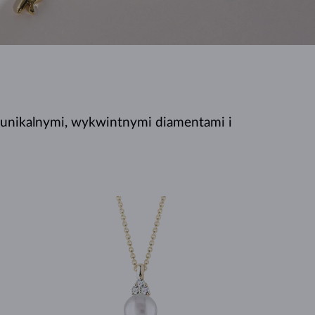
BIAŁE ZŁOTO
RÓŻOWE ZŁOTO
BIAŁE ZŁOTO
SPRAWDŹ
z unikalnymi, wykwintnymi diamentami i