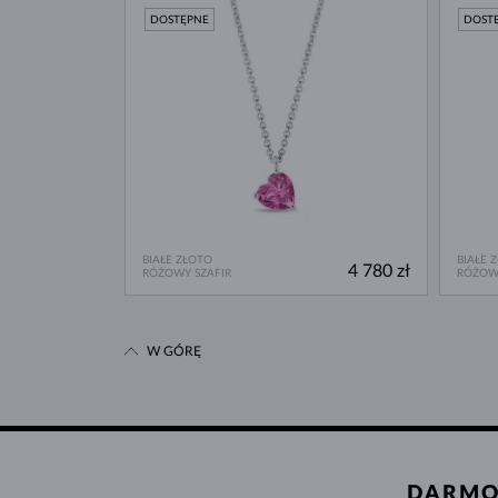
DOSTĘPNE
DOST
BIAŁE ZŁOTO
BIAŁE 
4 780 zł
RÓŻOWY SZAFIR
RÓŻOWY
W GÓRĘ
DARMO