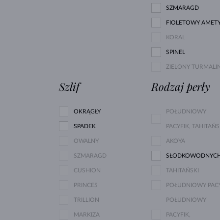
SZMARAGD
FIOLETOWY AMET
KORAL
SPINEL
ZIELONY TURMALI
Szlif
Rodzaj perły
OKRĄGŁY
POŁUDNIOWY
SPADEK
PACYFIK, TAHITAŃS
OWALNY
AKOYA
SZMARAGD
SŁODKOWODNYC
CUSHION
TAHITAŃSKI
PRINCES
POŁUDNIOWY PACY
TRILLION
POŁUDNIOWY
MARKIZA
PACYFIK,