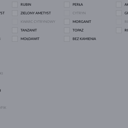
RUBIN
PERŁA
A
YST
ZIELONY AMETYST
CYTRYN
G
KWARC CYTRYNOWY
MORGANIT
R
TANZANIT
TOPAZ
R
N
MOŁDAWIT
BEZ KAMIENIA
KI
H
FIK