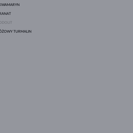
KWAMARYN
RANAT
ODOLIT
ÓŻOWY TURMALIN