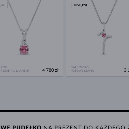
ĘPNE
DOSTĘPNE
ZŁOTO
BIAŁE ZŁOTO
4 780 zł
3 
 SZAFIR & DIAMENT
RÓŻOWY SZAFIR
WE PUDEŁKO
NA PREZENT DO KAŻDEGO