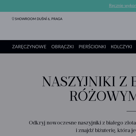
Ręcznie wykona
SHOWROOM DUŠNÍ 6, PRAGA
ZARĘCZYNOWE
OBRĄCZKI
PIERŚCIONKI
KOLCZYKI
Pierścionki Zaręczynowe
Obrączki
Pierścionki
Kolczyki
Naszyjniki
Bransoletki
Perły
Biżuteria
Prezenty
Kolekcje
NASZYJNIKI Z
RÓŻOWYMI
Odkryj nowoczesne naszyjniki z białego złot
i znajdź biżuterię, która 