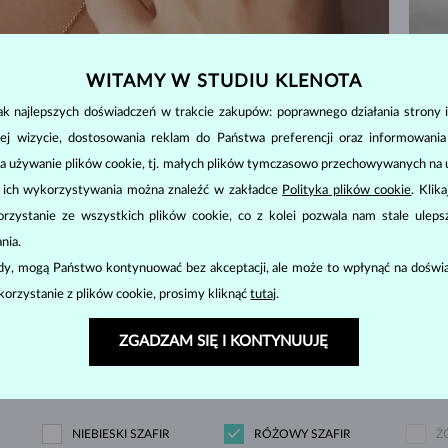
WITAMY W STUDIU KLENOTA
WDŹ
k najlepszych doświadczeń w trakcie zakupów: poprawnego działania strony i
ej wizycie, dostosowania reklam do Państwa preferencji oraz informowani
a używanie plików cookie, tj. małych plików tymczasowo przechowywanych na ur
u ich wykorzystywania można znaleźć w zakładce
Polityka plików cookie
. Klik
OŚĆ
CENY
WYŚWIETLONO
7/7
zystanie ze wszystkich plików cookie, co z kolei pozwala nam stale uleps
nia.
etny
ody, mogą Państwo kontynuować bez akceptacji, ale może to wpłynąć na doświa
korzystanie z plików cookie, prosimy kliknąć
tutaj
.
DIAMENT
LAB GROWN DIAMENT
L
ZGADZAM SIĘ I KONTYNUUJĘ
N
ENT
CZARNY DIAMENT
SZAMPAŃSKI DIAMENT
N
NIEBIESKI SZAFIR
RÓŻOWY SZAFIR
Ż