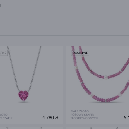
H
ĘPNE
DOSTĘPNE
BIAŁE ZŁOTO
ZŁOTO
RÓŻOWY SZAFIR
4 780 zł
5 
 SZAFIR
SŁODKOWODNYCH