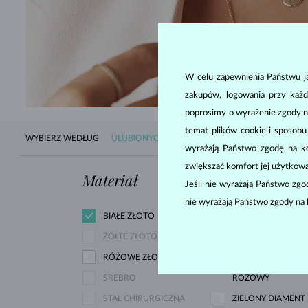
SPRA
W celu zapewnienia Państwu ja
zakupów, logowania przy każd
poprosimy o wyrażenie zgody n
temat plików cookie i sposob
WYBIERZ WEDŁUG
ULUBIONYCH
WEDŁUG DOSTĘPNOŚCI
NOW
wyrażają Państwo zgodę na kor
zwiększać komfort jej użytkowa
Materiał
Kamień szlach
Jeśli nie wyrażają Państwo zg
nie wyrażają Państwo zgody na 
BIAŁE ZŁOTO
ZIRKÓNIE
ŻÓŁTE ZŁOTO
RÓŻOWE ZŁOTO
LAB GROWN DIAM
SREBRO
RÓŻOWY
STAL CHIRURGICZNA
ZIELONY DIAMENT