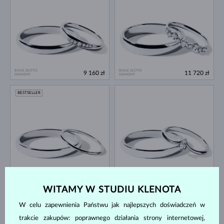
BIAŁE ZŁOTO
BIAŁE ZŁOTO
9 160 zł
11 720 zł
DIAMENT
DIAMENT
BESTSELLER
BIAŁE ZŁOTO
BIAŁE ZŁOTO
6 020 zł
8 180 zł
BEZ KAMIENIA
DIAMENT & DIAMENT
WITAMY W STUDIU KLENOTA
W celu zapewnienia Państwu jak najlepszych doświadczeń w
trakcie zakupów: poprawnego działania strony internetowej,