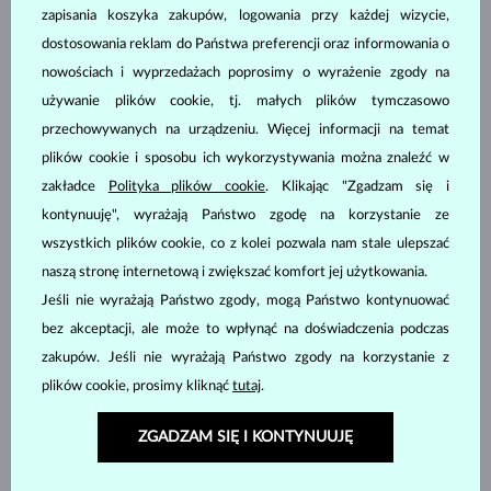
zapisania koszyka zakupów, logowania przy każdej wizycie,
dostosowania reklam do Państwa preferencji oraz informowania o
nowościach i wyprzedażach poprosimy o wyrażenie zgody na
używanie plików cookie, tj. małych plików tymczasowo
BIAŁE ZŁOTO
BIAŁE ZŁOTO
7 600 zł
10 540 zł
przechowywanych na urządzeniu. Więcej informacji na temat
DIAMENT
BEZ KAMIENIA
plików cookie i sposobu ich wykorzystywania można znaleźć w
zakładce
Polityka plików cookie
. Klikając "Zgadzam się i
kontynuuję", wyrażają Państwo zgodę na korzystanie ze
wszystkich plików cookie, co z kolei pozwala nam stale ulepszać
naszą stronę internetową i zwiększać komfort jej użytkowania.
Jeśli nie wyrażają Państwo zgody, mogą Państwo kontynuować
bez akceptacji, ale może to wpłynąć na doświadczenia podczas
BIAŁE ZŁOTO
BIAŁE ZŁOTO
9 760 zł
7 000 zł
zakupów. Jeśli nie wyrażają Państwo zgody na korzystanie z
DIAMENT
DIAMENT
plików cookie, prosimy kliknąć
tutaj
.
ZGADZAM SIĘ I KONTYNUUJĘ