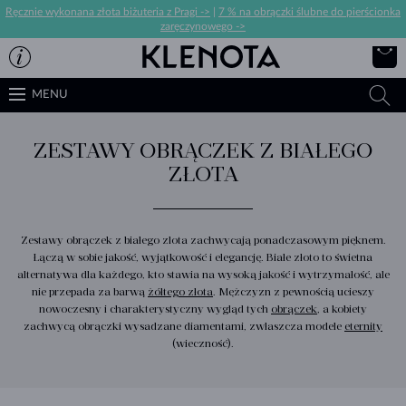
Ręcznie wykonana złota biżuteria z Pragi ->
|
7 % na obrączki ślubne do pierścionka
zaręczynowego ->
MENU
ZESTAWY OBRĄCZEK Z BIAŁEGO
ZŁOTA
Zestawy obrączek z białego zlota zachwycają ponadczasowym pięknem.
Łączą w sobie jakość, wyjątkowość i elegancję. Białe złoto to świetna
alternatywa dla każdego, kto stawia na wysoką jakość i wytrzymałość, ale
nie przepada za barwą
żółtego złota
. Mężczyzn z pewnością ucieszy
nowoczesny i charakterystyczny wygląd tych
obrączek
, a kobiety
zachwycą obrączki wysadzane diamentami, zwłaszcza modele
eternity
(wieczność).