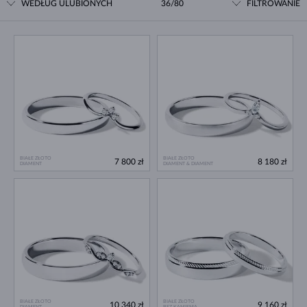
WEDŁUG ULUBIONYCH
36/80
FILTROWANIE
BIAŁE ZŁOTO
BIAŁE ZŁOTO
7 800 zł
8 180 zł
DIAMENT
DIAMENT & DIAMENT
BIAŁE ZŁOTO
BIAŁE ZŁOTO
10 340 zł
9 160 zł
DIAMENT
BEZ KAMIENIA