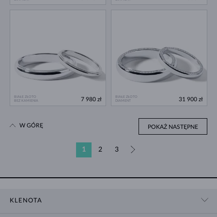
BIAŁE ZŁOTO
BIAŁE ZŁOTO
7 980 zł
31 900 zł
BEZ KAMIENIA
DIAMENT
W GÓRĘ
POKAŻ NASTĘPNE
1
2
3
»
KLENOTA