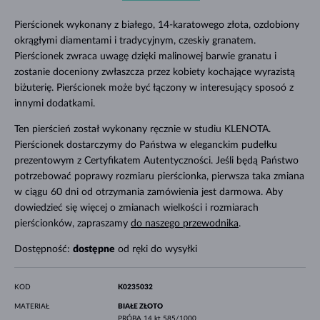
Pierścionek wykonany z białego, 14-karatowego złota, ozdobiony
okrągłymi diamentami i tradycyjnym, czeskiy granatem.
Pierścionek zwraca uwagę dzięki malinowej barwie granatu i
zostanie doceniony zwłaszcza przez kobiety kochające wyrazistą
biżuterię. Pierścionek może być łączony w interesujący sposoó z
innymi dodatkami.
Ten pierścień został wykonany ręcznie w studiu KLENOTA.
Pierścionek dostarczymy do Państwa w eleganckim pudełku
prezentowym z Certyfikatem Autentyczności. Jeśli będą Państwo
potrzebować poprawy rozmiaru pierścionka, pierwsza taka zmiana
w ciągu 60 dni od otrzymania zamówienia jest darmowa. Aby
dowiedzieć się więcej o zmianach wielkości i rozmiarach
pierścionków, zapraszamy
do naszego przewodnika
.
Dostępność:
dostępne
od ręki do wysyłki
KOD
K0235032
MATERIAŁ
BIAŁE ZŁOTO
PRÓBA
14 kt 585/1000