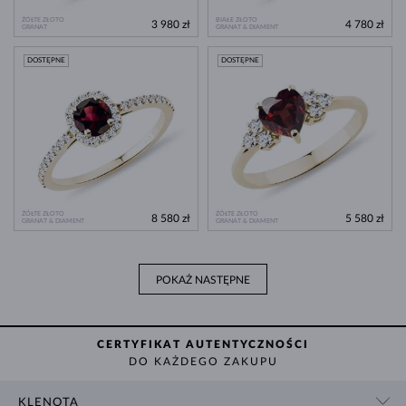
ŻÓŁTE ZŁOTO
BIAŁE ZŁOTO
3 980 zł
4 780 zł
GRANAT
GRANAT & DIAMENT
DOSTĘPNE
DOSTĘPNE
ŻÓŁTE ZŁOTO
ŻÓŁTE ZŁOTO
8 580 zł
5 580 zł
GRANAT & DIAMENT
GRANAT & DIAMENT
POKAŻ NASTĘPNE
CERTYFIKAT AUTENTYCZNOŚCI
DO KAŻDEGO ZAKUPU
KLENOTA