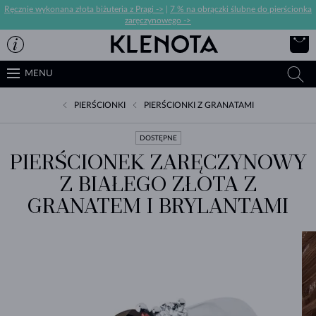
Ręcznie wykonana złota biżuteria z Pragi ->
|
7 % na obrączki ślubne do pierścionka
zaręczynowego ->
MENU
PIERŚCIONKI
PIERŚCIONKI Z GRANATAMI
DOSTĘPNE
PIERŚCIONEK ZARĘCZYNOWY
Z BIAŁEGO ZŁOTA Z
GRANATEM I BRYLANTAMI