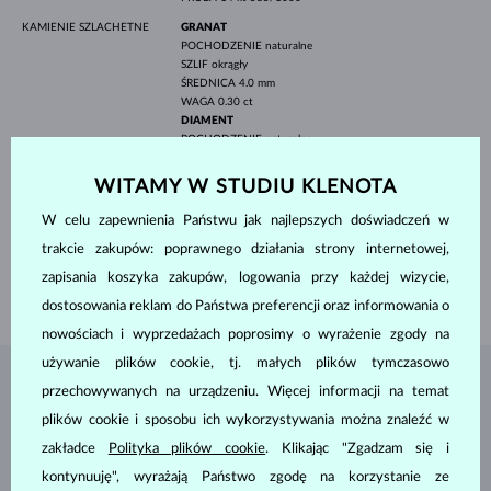
KAMIENIE SZLACHETNE
GRANAT
POCHODZENIE
naturalne
SZLIF
okrągły
ŚREDNICA
4.0 mm
WAGA
0.30 ct
DIAMENT
POCHODZENIE
naturalne
SZLIF
okrągły
CZYSTOŚĆ
SI
WITAMY W STUDIU KLENOTA
KOLOR
G
ŚREDNICA
2.5 mm
W celu zapewnienia Państwu jak najlepszych doświadczeń w
WAGA
0.12 ct
trakcie zakupów: poprawnego działania strony internetowej,
SZEROKOŚĆ
1.90 mm
zapisania koszyka zakupów, logowania przy każdej wizycie,
WAGA
2.30 g
dostosowania reklam do Państwa preferencji oraz informowania o
nowościach i wyprzedażach poprosimy o wyrażenie zgody na
używanie plików cookie, tj. małych plików tymczasowo
BIŻUTERIA Z
ATELIER KLENOTA
przechowywanych na urządzeniu. Więcej informacji na temat
plików cookie i sposobu ich wykorzystywania można znaleźć w
zakładce
Polityka plików cookie
. Klikając "Zgadzam się i
kontynuuję", wyrażają Państwo zgodę na korzystanie ze