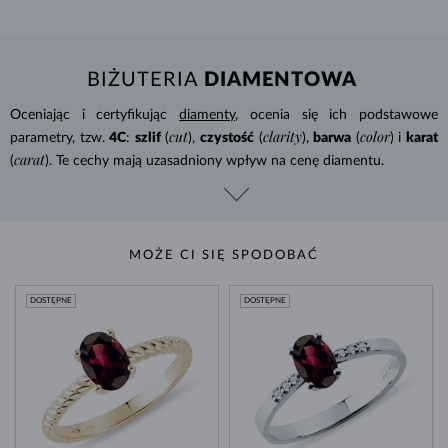
BIŻUTERIA
DIAMENTOWA
Oceniając i certyfikując
diamenty
, ocenia się ich podstawowe
cut
clarity
color
parametry, tzw.
4C
:
szlif
(
),
czystość
(
),
barwa
(
) i
karat
carat
(
). Te cechy mają uzasadniony wpływ na cenę diamentu.
MOŻE CI SIĘ SPODOBAĆ
DOSTĘPNE
DOSTĘPNE