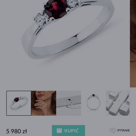
KUPIĆ
5 980 zł
PYTANIE