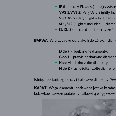
IF
(Internally Flawless) – najczystsze
VVS 1, VVS 2
(Very Very Slightly In
VS 1, VS 2
(Very Slightly Included) –
SI 1, SI 2
(Slightly Included) –
diamen
I1, I2, I3
(Included)
- diamenty ze śr
BARWA
: W przypadku od białych do żółtych diame
D do F
–
bezbarwne diamenty;
G do J
–
prawie bezbarwne diament
K do M
– lekko
żółte diamenty;
N do Z
- jasnożółte i żółte diamenty
(fa
Istnieją też fantazyjne, czyli kolorowe diamenty
KARAT
: Waga diamentu podawana jest w karatach 
kolczyków
zawsze podajemy całkowitą wagę wszys