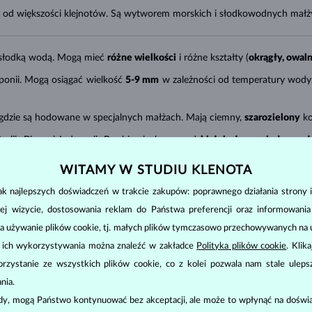
ię od większości klejnotów. Są wytworem morskich i słodkowodnych małż
słodką wodą. Mogą mieć
różne wielkości
i różne kształty (
okrągły, owal
ponii. Mogą osiągać wielkość
5-9 mm
w zależności od temperatury wody.
, gdzie są hodowane w specjalnych małżach. Mają ciemny,
szarozielony
ko
alii, Birmy i Indonezji. Przybierają barwę od
białej aż po miodowo zł
łe
.
WITAMY W STUDIU KLENOTA
k najlepszych doświadczeń w trakcie zakupów: poprawnego działania strony i
ałtu
(co nie dotyczy tylko pereł barokowych),
połysku
,
gładkości powi
ej wizycie, dostosowania reklam do Państwa preferencji oraz informowani
 najwyższą jakość. Cena zwiększa się także wraz z ich rozmiarem (średni
a używanie plików cookie, tj. małych plików tymczasowo przechowywanych na ur
atego warto często ją zakładać. Jednak jej powierzchnia jest bardzo delik
u ich wykorzystywania można znaleźć w zakładce
Polityka plików cookie
. Klik
ich na basen, do sauny czy nad morze. Czyścić można je tylko miękką ście
zystanie ze wszystkich plików cookie, co z kolei pozwala nam stale uleps
nia.
ody, mogą Państwo kontynuować bez akceptacji, ale może to wpłynąć na doświa