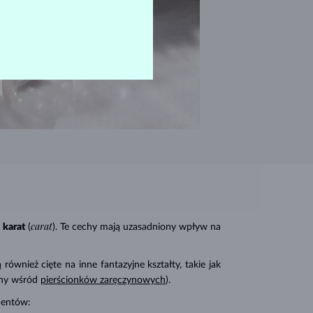
carat
karat
(
). Te cechy mają uzasadniony wpływ na
 również cięte na inne fantazyjne kształty, takie jak
rny wśród
pierścionków zaręczynowych
).
amentów: