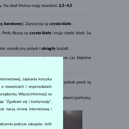
y. Na skali Mohsa mają twardość
2,5–4,5
.
ny, barokowy
). Zazwyczaj są
czysto białe
.
 Perły Akoya są
czysto białe
i maja ciepły blask. Są
lor, metaliczny połysk i
okrągły
kształt.
otą
– mogą mieć też różowe, zielone czy błękitne
nternetowej, zapisania koszyka
erzchni
i
wielkości
. Powierzchnia i połysk pereł są
a o nowościach i wyprzedażach
cą w mm).
ządzeniu. Więcej informacji na
atna. Należy unikać kontaktu z kosmetykami (perfumy,
ając "Zgadzam się i kontynuuję",
reczką.
zać naszą stronę internetową i
dczenia podczas zakupów. Jeśli