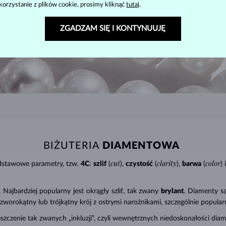
korzystanie z plików cookie, prosimy kliknąć
tutaj
.
ZGADZAM SIĘ I KONTYNUUJĘ
BIŻUTERIA
DIAMENTOWA
cut
clarity
color
odstawowe parametry, tzw.
4C
:
szlif
(
),
czystość
(
),
barwa
(
) i
Najbardziej popularny jest okrągły szlif, tak zwany
brylant
. Diamenty są
 (czworokątny lub trójkątny krój z ostrymi narożnikami, szczególnie popula
mieszczenie tak zwanych „inkluzji”, czyli wewnętrznych niedoskonałości di