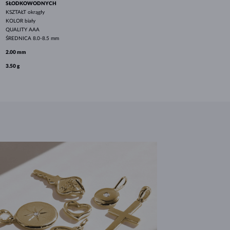
SŁODKOWODNYCH
KSZTAŁT
okrągły
KOLOR
biały
QUALITY
AAA
ŚREDNICA
8.0-8.5 mm
2.00 mm
3.50 g