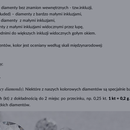
diamenty bez znamion
wewnętrznych - tzw.inkluzji,
cluded) –
diamenty z bardzo małymi inkluzjami,
diamenty z małymi inkluzjami,
ty z małymi inkluzjami widocznymi przez lupę,
ednimi do większych inkluzji widocznych gołym okiem.
ntów, kolor jest oceniany według skali międzynarodowej:
y;
.
ncy diamonds).
Niektóre z naszych kolorowych diamentów są specjalnie ba
(kt) z dokładnością do 2 miejsc po przecinku, np. 0,25 kt.
1 kt = 0,2 g
tkich diamentów.