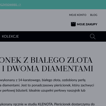
ręczynowego ->
MOJE KONTO
BLOG
MOJE ZAKUPY
KOLEKCJE
IONEK Z BIAŁEGO ZŁOTA
ŻÓŁTE ZŁOTO
TANZANITY
TURMALINY
SZAFIRY
Ą I DWOMA DIAMENTAMI
RÓŻOWE ZŁOTO
TOPAZY
MOŁDAWITY
SZMARAGDY
TURMALINY
MINERAŁY
MOŁDAWITY
 wykonany z 14-karatowego, białego złota, ozdobiony perłą
WYJĄTKOWY
BRANSOLETKI
PROSTOTY
BIŻUTERIA
KOLEKCJE
MIŁOŚĆ
PIĘKNO
PIĘKNE
PERŁY
diamentami. Jest to ponadczasowy pierścionek, który zachwyci
MOŁDAWITY
WISIORKI Z PERŁAMI
MINERAŁY
 perłowej biżuterii. Idealnie uzupełni perłowy naszyjnik lub
PIĘKNEM
DLA NOWORODKÓW
BIAŁE ZŁOTO
ŚLUBNA
ŚLUBNE
ŻÓŁTE ZŁOTO
ŻÓŁTE ZŁOTO
SPRAWDŹ
SPRAWDŹ
SPRAWDŹ
SPRAWDŹ
SPRAWDŹ
SPRAWDŹ
SPRAWDŹ
SPRAWDŹ
SPRAWDŹ
 wykonany ręcznie w studiu KLENOTA. Pierścionek dostarczymy do