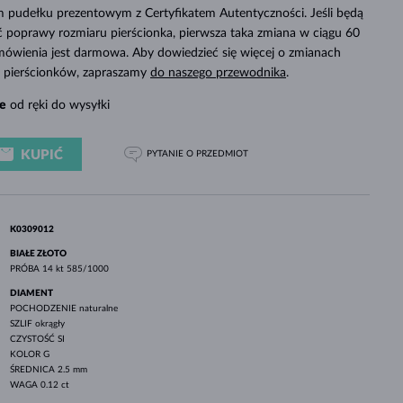
BIAŁE ZŁOTO
RÓŻOWE ZŁOTO
BIAŁE ZŁOTO
 pudełku prezentowym z Certyfikatem Autentyczności. Jeśli będą
SPRAWDŹ
poprawy rozmiaru pierścionka, pierwsza taka zmiana w ciągu 60
mówienia jest darmowa. Aby dowiedzieć się więcej o zmianach
ch pierścionków, zapraszamy
do naszego przewodnika
.
e
od ręki do wysyłki
KUPIĆ
PYTANIE
O PRZEDMIOT
K0309012
BIAŁE ZŁOTO
PRÓBA
14 kt 585/1000
DIAMENT
POCHODZENIE
naturalne
SZLIF
okrągły
CZYSTOŚĆ
SI
KOLOR
G
ŚREDNICA
2.5 mm
WAGA
0.12 ct