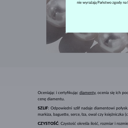
nie wyrażają Państwo zgody na 
Oceniając i certyfikując
diamenty
, ocenia się ich p
cenę diamentu.
SZLIF
: Odpowiedni szlif nadaje diamentowi połysk. 
markiza, baguette, serce, łza, owal czy księżniczka
CZYSTOŚĆ
: Czystość określa ilość, rozmiar i roz