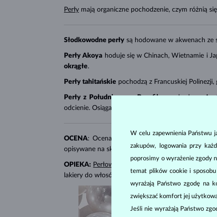
Perły
mają organiczne pochodzenie, czym różnią s
Słodkowodne perły
są hodowane w akwenach ze 
Perły Akoya
hoduje się w Chinach, Wietnamie i Ja
okrągłe
.
Perły tahitańskie
pochodzą z Francuskiej Polinezji
Perły z Południowego Pacyfiku
pochodzą z Austr
odcienie. Osiągają rozmiar do
10-20 mm
i są
okrąg
W celu zapewnienia Państwu ja
OCENA
: Ocena pereł zależy od
symetrii ich kszt
zakupów, logowania przy każd
opisywane na skali od AAA do B, gdzie AAA oznacza
poprosimy o wyrażenie zgody n
OPIEKA:
Perłowa biżuteria
nie lubi się kurzyć, dl
temat plików cookie i sposob
lakiery do włosów czy kremy). Nie należy zakładać 
wyrażają Państwo zgodę na kor
zwiększać komfort jej użytkowa
Jeśli nie wyrażają Państwo zg