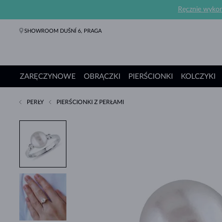
Ręcznie wykona
SHOWROOM DUŠNÍ 6, PRAGA
ZARĘCZYNOWE
OBRĄCZKI
PIERŚCIONKI
KOLCZYKI
PERŁY
PIERŚCIONKI Z PERŁAMI
Pierścionki Zaręczynowe
Obrączki
Pierścionki
Kolczyki
Naszyjniki
Bransoletki
Perły
Biżuteria
Prezenty
Kolekcje