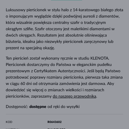
Luksusowy pierścionek w stylu halo z 14-karatowego białego złota
o imponującym wyglądzie dzięki podwójnej aureoli z diamentów,
która wizualnie powiększa centralny szafir o tradycyjnym
okrągłym szlifie. Szafir otoczony jest maleńkimi diamentami w
dwóch okręgach. Rezultatem jest absolutnie olśniewająca
biżuteria, idealna jako niezwykły pierścionek zaręczynowy lub
prezent na specjalną okazję.
Ten pierścień został wykonany ręcznie w studiu KLENOTA.
Pierścionek dostarczymy do Państwa w eleganckim pudełku
prezentowym z Certyfikatem Autentyczności. Jeśli będą Państwo
potrzebować poprawy rozmiaru pierścionka, pierwsza taka zmiana
w ciągu 60 dni od otrzymania zamówienia jest darmowa. Aby
dowiedzieć się więcej o zmianach wielkości i rozmiarach
pierścionków, zapraszamy
do naszego przewodnika
.
Dostępność:
dostępne
od ręki do wysyłki
KOD
R0643602