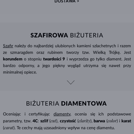
DOSTAWA >
SZAFIROWA
BIŻUTERIA
Szafir
należy do najbardziej ulubionych kamieni szlachetnych i razem
ze szmaragdem oraz rubinem tworzy tzw. Wielką Trójkę. Jest
korundem
o stopniu
twardości 9
i wyprzedza go tylko diament. Jest
bardzo odporny, a jego piękny wygląd utrzyma się nawet przy
minimalnej opiece.
BIŻUTERIA
DIAMENTOWA
Oceniając i certyfikując
diamenty
, ocenia się ich podstawowe
cut
clarity
color
parametry, tzw.
4C
:
szlif
(
),
czystość
(
),
barwa
(
) i
karat
carat
(
). Te cechy mają uzasadniony wpływ na cenę diamentu.