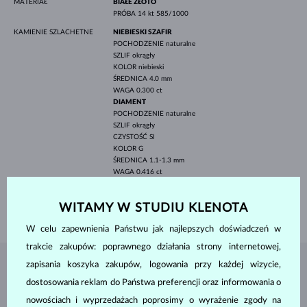
MATERIAŁ
BIAŁE ZŁOTO
PRÓBA
14 kt 585/1000
KAMIENIE SZLACHETNE
NIEBIESKI SZAFIR
POCHODZENIE
naturalne
SZLIF
okrągły
KOLOR
niebieski
ŚREDNICA
4.0 mm
WAGA
0.300 ct
DIAMENT
POCHODZENIE
naturalne
SZLIF
okrągły
CZYSTOŚĆ
SI
KOLOR
G
ŚREDNICA
1.1-1.3 mm
WAGA
0.416 ct
SZEROKOŚĆ
1.65 mm
WITAMY W STUDIU KLENOTA
WAGA
2.40 g
W celu zapewnienia Państwu jak najlepszych doświadczeń w
trakcie zakupów: poprawnego działania strony internetowej,
zapisania koszyka zakupów, logowania przy każdej wizycie,
BIŻUTERIA Z
ATELIER KLENOTA
dostosowania reklam do Państwa preferencji oraz informowania o
nowościach i wyprzedażach poprosimy o wyrażenie zgody na