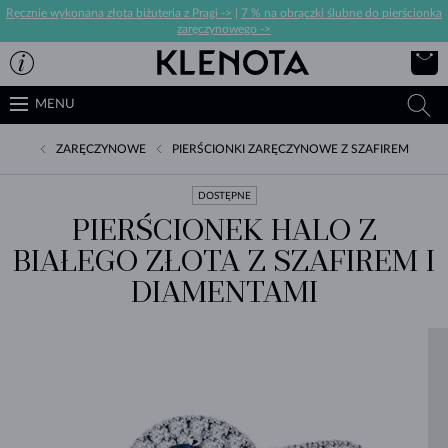
Ręcznie wykonana złota biżuteria z Pragi ->
|
7 % na obrączki ślubne do pierścionka
zaręczynowego ->
MENU
ZARĘCZYNOWE
PIERŚCIONKI ZARĘCZYNOWE Z SZAFIREM
DOSTĘPNE
PIERŚCIONEK HALO Z
BIAŁEGO ZŁOTA Z SZAFIREM I
DIAMENTAMI