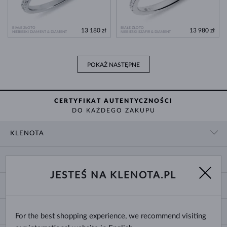
BIAŁE ZŁOTO
BIAŁE ZŁOTO
13 180 zł
13 980 zł
NIEBIESKI DIAMENT & DIAMENT
NIEBIESKI SZAFIR & DIAMENT
POKAŻ NASTĘPNE
CERTYFIKAT AUTENTYCZNOŚCI
DO KAŻDEGO ZAKUPU
KLENOTA
KONTAKT
ZAKUPY
SHOWROOM
JESTEŚ NA KLENOTA.PL
DOSTAWA I PŁATNOŚĆ
O NAS
O BIŻUTERII
WYMIANY I ZWROTY
DLA MEDIÓW
ROZMIARY PIERŚCIONKÓW
REKLAMACJA
BLOG
CHANGE COUNTRY
For the best shopping experience, we recommend visiting
ROZMIARY I TYPY ŁAŃCUSZKÓW
WYBÓR OBRĄCZEK