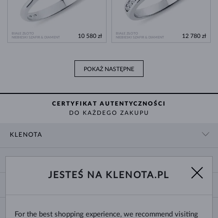
BIAŁE ZŁOTO
BIAŁE ZŁOTO
10 580 zł
12 780 zł
NIEBIESKI SZAFIR & DIAMENT
NIEBIESKI SZAFIR & DIAMENT
POKAŻ NASTĘPNE
CERTYFIKAT AUTENTYCZNOŚCI
DO KAŻDEGO ZAKUPU
KLENOTA
KONTAKT
ZAKUPY
SHOWROOM
JESTEŚ NA KLENOTA.PL
DOSTAWA I PŁATNOŚĆ
O NAS
O BIŻUTERII
WYMIANY I ZWROTY
DLA MEDIÓW
ROZMIARY PIERŚCIONKÓW
REKLAMACJA
BLOG
CHANGE COUNTRY
For the best shopping experience, we recommend visiting
ROZMIARY I TYPY ŁAŃCUSZKÓW
WYBÓR OBRĄCZEK