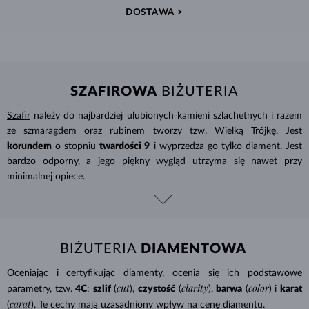
DOSTAWA >
SZAFIROWA
BIŻUTERIA
Szafir
należy do najbardziej ulubionych kamieni szlachetnych i razem
ze szmaragdem oraz rubinem tworzy tzw. Wielką Trójkę. Jest
korundem
o stopniu
twardości 9
i wyprzedza go tylko diament. Jest
bardzo odporny, a jego piękny wygląd utrzyma się nawet przy
minimalnej opiece.
BIŻUTERIA
DIAMENTOWA
Oceniając i certyfikując
diamenty
, ocenia się ich podstawowe
cut
clarity
color
parametry, tzw.
4C
:
szlif
(
),
czystość
(
),
barwa
(
) i
karat
carat
(
). Te cechy mają uzasadniony wpływ na cenę diamentu.