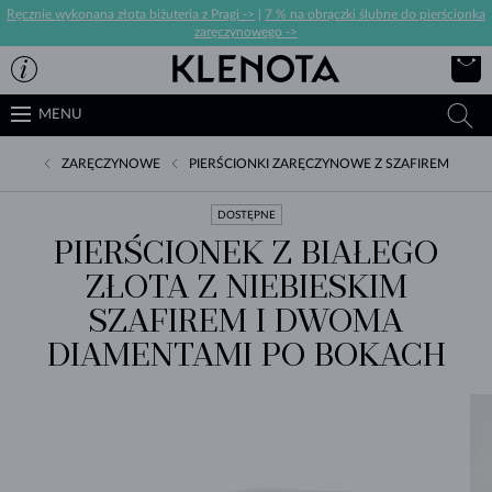
Ręcznie wykonana złota biżuteria z Pragi ->
|
7 % na obrączki ślubne do pierścionka
zaręczynowego ->
MENU
ZARĘCZYNOWE
PIERŚCIONKI ZARĘCZYNOWE Z SZAFIREM
DOSTĘPNE
PIERŚCIONEK Z BIAŁEGO
ZŁOTA Z NIEBIESKIM
SZAFIREM I DWOMA
DIAMENTAMI PO BOKACH