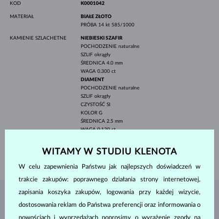
KOD
K0001042
MATERIAŁ
BIAŁE ZŁOTO
PRÓBA
14 kt 585/1000
KAMIENIE SZLACHETNE
NIEBIESKI SZAFIR
POCHODZENIE
naturalne
SZLIF
okrągły
ŚREDNICA
4.0 mm
WAGA
0.300 ct
DIAMENT
POCHODZENIE
naturalne
SZLIF
okrągły
CZYSTOŚĆ
SI
KOLOR
G
ŚREDNICA
2.5 mm
WAGA
0.120 ct
SZEROKOŚĆ
2.30 mm
WITAMY W STUDIU KLENOTA
WAGA
2.55 g
W celu zapewnienia Państwu jak najlepszych doświadczeń w
trakcie zakupów: poprawnego działania strony internetowej,
zapisania koszyka zakupów, logowania przy każdej wizycie,
BIŻUTERIA Z
ATELIER KLENOTA
dostosowania reklam do Państwa preferencji oraz informowania o
nowościach i wyprzedażach poprosimy o wyrażenie zgody na