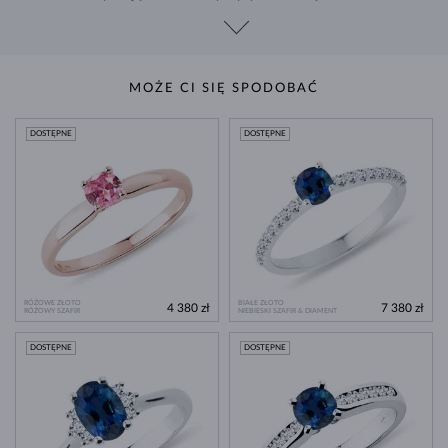
MOŻE CI SIĘ SPODOBAĆ
DOSTĘPNE
DOSTĘPNE
RÓŻOWE ZŁOTO
BIAŁE ZŁOTO
4 380 zł
7 380 zł
RÓŻOWY SZAFIR
NIEBIESKI SZAFIR & DIAMENT
DOSTĘPNE
DOSTĘPNE