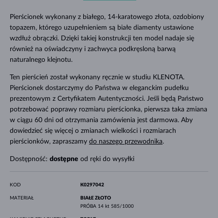
Pierścionek wykonany z białego, 14-karatowego złota, ozdobiony
topazem, którego uzupełnieniem są białe diamenty ustawione
wzdłuż obrączki. Dzięki takiej konstrukcji ten model nadaje się
również na oświadczyny i zachwyca podkręsloną barwą
naturalnego klejnotu.
Ten pierścień został wykonany ręcznie w studiu KLENOTA.
Pierścionek dostarczymy do Państwa w eleganckim pudełku
prezentowym z Certyfikatem Autentyczności. Jeśli będą Państwo
potrzebować poprawy rozmiaru pierścionka, pierwsza taka zmiana
w ciągu 60 dni od otrzymania zamówienia jest darmowa. Aby
dowiedzieć się więcej o zmianach wielkości i rozmiarach
pierścionków, zapraszamy
do naszego przewodnika
.
Dostępność:
dostępne
od ręki do wysyłki
KOD
K0297042
MATERIAŁ
BIAŁE ZŁOTO
PRÓBA
14 kt 585/1000