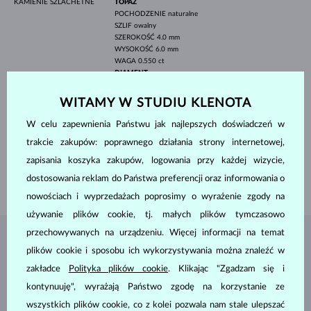
KAMIENIE SZLACHETNE
TOPAZ
POCHODZENIE
naturalne
SZLIF
owalny
SZEROKOŚĆ
4.0 mm
WYSOKOŚĆ
6.0 mm
WAGA
0.550 ct
DIAMENT
POCHODZENIE
naturalne
SZLIF
okrągły
WITAMY W STUDIU KLENOTA
CZYSTOŚĆ
SI
KOLOR
G
W celu zapewnienia Państwu jak najlepszych doświadczeń w
ŚREDNICA
1.0-1.3 mm
trakcie zakupów: poprawnego działania strony internetowej,
WAGA
0.042 ct
zapisania koszyka zakupów, logowania przy każdej wizycie,
SZEROKOŚĆ
2.25 mm
dostosowania reklam do Państwa preferencji oraz informowania o
WAGA
1.85 g
nowościach i wyprzedażach poprosimy o wyrażenie zgody na
używanie plików cookie, tj. małych plików tymczasowo
przechowywanych na urządzeniu. Więcej informacji na temat
BIŻUTERIA Z
ATELIER KLENOTA
plików cookie i sposobu ich wykorzystywania można znaleźć w
zakładce
Polityka plików cookie
. Klikając "Zgadzam się i
kontynuuję", wyrażają Państwo zgodę na korzystanie ze
wszystkich plików cookie, co z kolei pozwala nam stale ulepszać