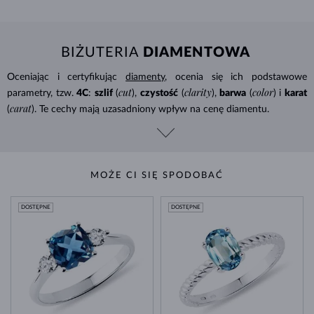
BIŻUTERIA
DIAMENTOWA
Oceniając i certyfikując
diamenty
, ocenia się ich podstawowe
cut
clarity
color
parametry, tzw.
4C
:
szlif
(
),
czystość
(
),
barwa
(
) i
karat
carat
(
). Te cechy mają uzasadniony wpływ na cenę diamentu.
MOŻE CI SIĘ SPODOBAĆ
DOSTĘPNE
DOSTĘPNE