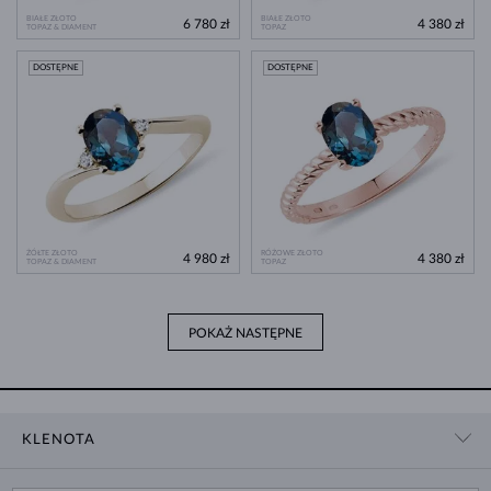
BIAŁE ZŁOTO
BIAŁE ZŁOTO
6 780 zł
4 380 zł
TOPAZ & DIAMENT
TOPAZ
DOSTĘPNE
DOSTĘPNE
ŻÓŁTE ZŁOTO
RÓŻOWE ZŁOTO
4 980 zł
4 380 zł
TOPAZ & DIAMENT
TOPAZ
POKAŻ NASTĘPNE
KLENOTA
KONTAKT