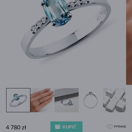
KUPIĆ
4 780 zł
PYTANIE