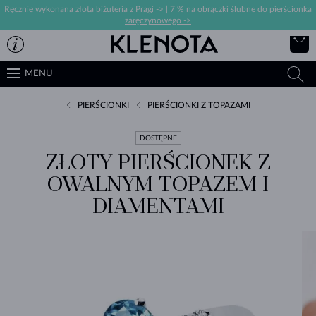
Ręcznie wykonana złota biżuteria z Pragi ->
|
7 % na obrączki ślubne do pierścionka
zaręczynowego ->
MENU
PIERŚCIONKI
PIERŚCIONKI Z TOPAZAMI
DOSTĘPNE
ZŁOTY PIERŚCIONEK Z
OWALNYM TOPAZEM I
DIAMENTAMI