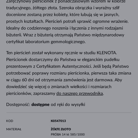
Zaręczynowy pierścionek z ponadczasowym wzorem w kolorze
tradycyjnego, żółtego złota. Szeroka obrączka i wyraźny szlif
docenione zostaną przez kobiety, które lubują się w jasnych,
prostych kształtach. Pierścień potrafi sprawić ogromne wrażenie.
Idealny do codziennego noszenia i łączenia z innymi rodzajami
biżuterii. Wraz z biżuterią otrzymają Państwo międzynarodowy
certyfikat laboratorium gemmologicznego.
Ten pierścień został wykonany ręcznie w studiu KLENOTA.
Pierścionek dostarczymy do Państwa w eleganckim pudełku
prezentowym z Certyfikatem Autentyczności. Jeśli będą Państwo
potrzebować poprawy rozmiaru pierścionka, pierwsza taka zmiana
w ciągu 60 dni od otrzymania zamówienia jest darmowa. Aby
dowiedzieć się więcej o zmianach wielkości i rozmiarach
pierścionków, zapraszamy
do naszego przewodnika
.
Dostępność:
dostępne
od ręki do wysyłki
KOD
K0547013
MATERIAŁ
ŻÓŁTE ZŁOTO
PRÓBA
14 kt 585/1000