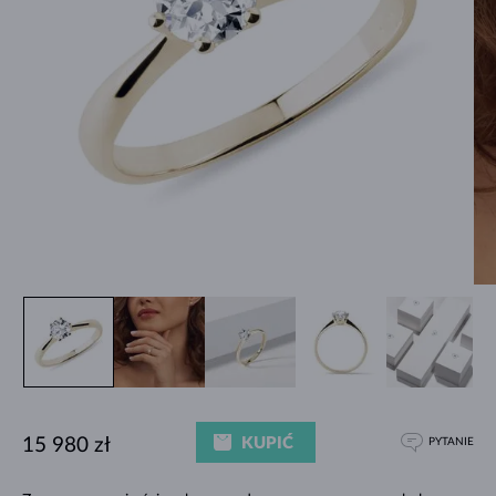
KUPIĆ
15 980 zł
PYTANIE