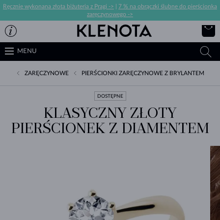
Ręcznie wykonana złota biżuteria z Pragi ->
|
7 % na obrączki ślubne do pierścionka
zaręczynowego ->
MENU
ZARĘCZYNOWE
PIERŚCIONKI ZARĘCZYNOWE Z BRYLANTEM
DOSTĘPNE
KLASYCZNY ZŁOTY
PIERŚCIONEK Z DIAMENTEM