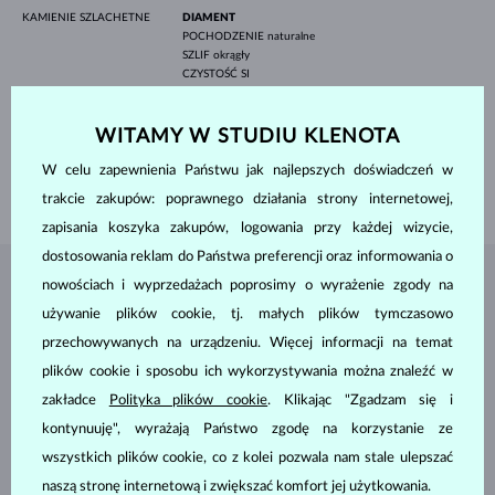
KAMIENIE SZLACHETNE
DIAMENT
POCHODZENIE
naturalne
SZLIF
okrągły
CZYSTOŚĆ
SI
KOLOR
G
ŚREDNICA
5.0 mm
WAGA
0.5 ct
WITAMY W STUDIU KLENOTA
SZEROKOŚĆ
1.80 mm
W celu zapewnienia Państwu jak najlepszych doświadczeń w
WAGA
1.85 g
trakcie zakupów: poprawnego działania strony internetowej,
zapisania koszyka zakupów, logowania przy każdej wizycie,
dostosowania reklam do Państwa preferencji oraz informowania o
nowościach i wyprzedażach poprosimy o wyrażenie zgody na
BIŻUTERIA Z
ATELIER KLENOTA
używanie plików cookie, tj. małych plików tymczasowo
przechowywanych na urządzeniu. Więcej informacji na temat
plików cookie i sposobu ich wykorzystywania można znaleźć w
zakładce
Polityka plików cookie
. Klikając "Zgadzam się i
kontynuuję", wyrażają Państwo zgodę na korzystanie ze
wszystkich plików cookie, co z kolei pozwala nam stale ulepszać
naszą stronę internetową i zwiększać komfort jej użytkowania.