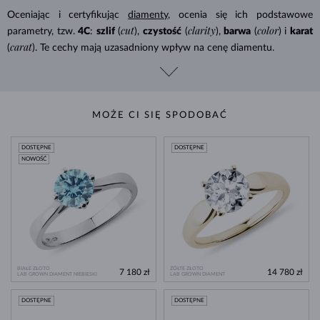
Oceniając i certyfikując
diamenty
, ocenia się ich podstawowe
cut
clarity
color
parametry, tzw.
4C
:
szlif
(
),
czystość
(
),
barwa
(
) i
karat
carat
(
). Te cechy mają uzasadniony wpływ na cenę diamentu.
MOŻE CI SIĘ SPODOBAĆ
DOSTĘPNE
DOSTĘPNE
NOWOŚĆ
BIAŁE ZŁOTO
ŻÓŁTE ZŁOTO
7 180 zł
14 780 zł
LAB GROWN DIAMENT NIEBIESKI
LAB GROWN DIAMENT
DOSTĘPNE
DOSTĘPNE