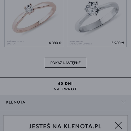
RÓŻOWE ZŁOTO
BIAŁE ZŁOTO
4 380 zł
5 980 zł
DIAMENT
LAB GROWN DIAMENT
POKAŻ NASTĘPNE
60 DNI
NA ZWROT
KLENOTA
KONTAKT
ZAKUPY
SHOWROOM
JESTEŚ NA KLENOTA.PL
DOSTAWA I PŁATNOŚĆ
O NAS