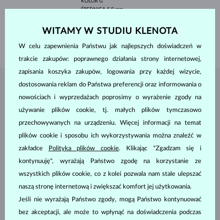
KOLOR
G
ŚREDNICA
5.0 mm
WAGA
0.5 ct
WITAMY W STUDIU KLENOTA
SZEROKOŚĆ
2.20 mm
WAGA
2.80 g
W celu zapewnienia Państwu jak najlepszych doświadczeń w
trakcie zakupów: poprawnego działania strony internetowej,
zapisania koszyka zakupów, logowania przy każdej wizycie,
dostosowania reklam do Państwa preferencji oraz informowania o
BIŻUTERIA Z
ATELIER KLENOTA
nowościach i wyprzedażach poprosimy o wyrażenie zgody na
używanie plików cookie, tj. małych plików tymczasowo
przechowywanych na urządzeniu. Więcej informacji na temat
plików cookie i sposobu ich wykorzystywania można znaleźć w
zakładce
Polityka plików cookie
. Klikając "Zgadzam się i
kontynuuję", wyrażają Państwo zgodę na korzystanie ze
wszystkich plików cookie, co z kolei pozwala nam stale ulepszać
naszą stronę internetową i zwiększać komfort jej użytkowania.
Jeśli nie wyrażają Państwo zgody, mogą Państwo kontynuować
bez akceptacji, ale może to wpłynąć na doświadczenia podczas