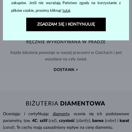
zakupów. Jeśli nie wyrażają Państwo zgody na korzystanie z
plików cookie, prosimy kliknąć
tutaj
.
ZGADZAM SIĘ I KONTYNUUJĘ
RĘCZNIE WYKONYWANA W PRADZE
Każda biżuteria powstaje w naszej pracowni w Czechach i jest
wysyłana na cały świat.
DOSTAWA >
BIŻUTERIA
DIAMENTOWA
Oceniając i certyfikując
diamenty
, ocenia się ich podstawowe
cut
clarity
color
parametry, tzw.
4C
:
szlif
(
),
czystość
(
),
barwa
(
) i
karat
carat
(
). Te cechy mają uzasadniony wpływ na cenę diamentu.