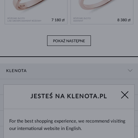
RÓŻOWE ZŁOTO
RÓŻOWE ZŁOTO
7 180 zł
8 380 zł
LAB GROWN DIAMENT RÓŻOWY
DIAMENT
POKAŻ NASTĘPNE
KLENOTA
KONTAKT
ZAKUPY
SHOWROOM
JESTEŚ NA KLENOTA.PL
DOSTAWA I PŁATNOŚĆ
O NAS
O BIŻUTERII
WYMIANY I ZWROTY
DLA MEDIÓW
ROZMIARY PIERŚCIONKÓW
REKLAMACJA
BLOG
CHANGE COUNTRY
For the best shopping experience, we recommend visiting
ROZMIARY I TYPY ŁAŃCUSZKÓW
WYBÓR OBRĄCZEK
our international website in English.
ROZMIARY BRANSOLETEK
CERTYFIKATY AUTENTYCZNOŚCI
Polska
NEWSLETTER