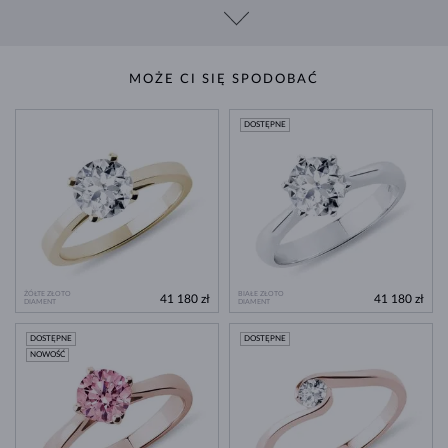
MOŻE CI SIĘ SPODOBAĆ
DOSTĘPNE
ŻÓŁTE ZŁOTO
BIAŁE ZŁOTO
41 180 zł
41 180 zł
DIAMENT
DIAMENT
DOSTĘPNE
DOSTĘPNE
NOWOŚĆ