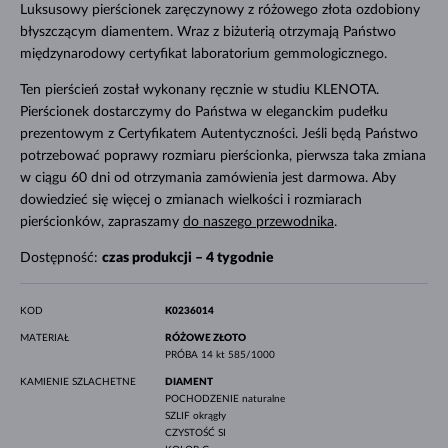
Luksusowy pierścionek zaręczynowy z różowego złota ozdobiony
błyszczącym diamentem. Wraz z biżuterią otrzymają Państwo
międzynarodowy certyfikat laboratorium gemmologicznego.
Ten pierścień został wykonany ręcznie w studiu KLENOTA.
Pierścionek dostarczymy do Państwa w eleganckim pudełku
prezentowym z Certyfikatem Autentyczności. Jeśli będą Państwo
potrzebować poprawy rozmiaru pierścionka, pierwsza taka zmiana
w ciągu 60 dni od otrzymania zamówienia jest darmowa. Aby
dowiedzieć się więcej o zmianach wielkości i rozmiarach
pierścionków, zapraszamy
do naszego przewodnika
.
Dostępność:
czas produkcji – 4 tygodnie
KOD
K0236014
MATERIAŁ
RÓŻOWE ZŁOTO
PRÓBA
14 kt 585/1000
KAMIENIE SZLACHETNE
DIAMENT
POCHODZENIE
naturalne
SZLIF
okrągły
CZYSTOŚĆ
SI