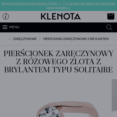
Ręcznie wykonana złota biżuteria z Pragi ->
|
7 % na obrączki ślubne do pierścionka
zaręczynowego ->
MENU
ZARĘCZYNOWE
PIERŚCIONKI ZARĘCZYNOWE Z BRYLANTEM
PIERŚCIONEK ZARĘCZYNOWY
Z RÓŻOWEGO ZŁOTA Z
BRYLANTEM TYPU SOLITAIRE