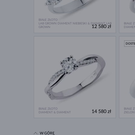
BIAŁE ZŁOTO
LAB GROWN DIAMENT NIEBIESKI & DIAMANT LAB
BIAŁE 
12 580 zł
GROWN
DIAME
DOST
BIAŁE ZŁOTO
BIAŁE 
14 580 zł
DIAMENT & DIAMENT
ZIELON
W GÓRĘ