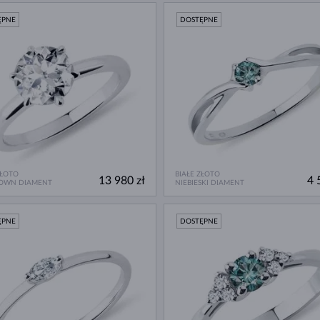
ĘPNE
DOSTĘPNE
ZŁOTO
BIAŁE ZŁOTO
13 980 zł
4 
ROWN DIAMENT
NIEBIESKI DIAMENT
ĘPNE
DOSTĘPNE