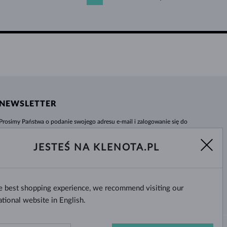
NEWSLETTER
Prosimy Państwa o podanie swojego adresu e-mail i zalogowanie się do
naszego centrum informacji e-sklepu klenota.pl. Żadna nowość czy rabat nie
umkną Państwa uwadze!
JESTEŚ NA KLENOTA.PL
WYBIERZ
he best shopping experience, we recommend visiting our
Tak, chcę otrzymywać interesujące
wiadomości na e-mail.
ational website in English.