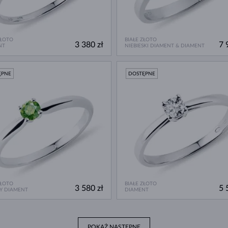
ZŁOTO
BIAŁE ZŁOTO
3 380 zł
7 
NT
NIEBIESKI DIAMENT & DIAMENT
ĘPNE
DOSTĘPNE
ZŁOTO
BIAŁE ZŁOTO
3 580 zł
5 
Y DIAMENT
DIAMENT
POKAŻ NASTĘPNE