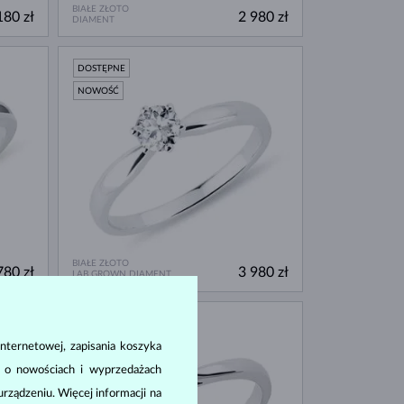
BIAŁE ZŁOTO
180 zł
2 980 zł
DIAMENT
DOSTĘPNE
NOWOŚĆ
BIAŁE ZŁOTO
780 zł
3 980 zł
LAB GROWN DIAMENT
DOSTĘPNE
nternetowej, zapisania koszyka
a o nowościach i wyprzedażach
ządzeniu. Więcej informacji na