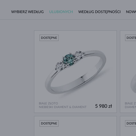
WYBIERZ WEDŁUG
ULUBIONYCH
WEDŁUG DOSTĘPNOŚCI
NOW
DOSTĘPNE
DOST
BIAŁE ZŁOTO
BIAŁE 
5 980 zł
NIEBIESKI DIAMENT & DIAMENT
DIAME
DOSTĘPNE
DOST