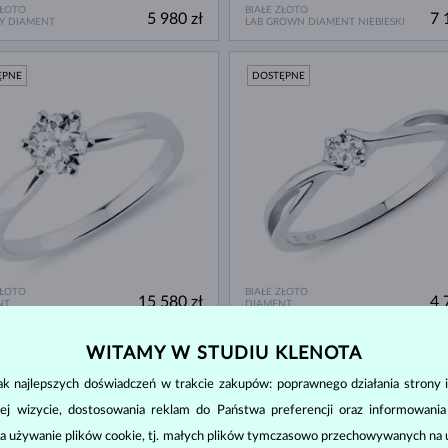
ZŁOTO
BIAŁE ZŁOTO
5 980 zł
7 
Y DIAMENT
LAB GROWN DIAMENT NIEBIESKI
ĘPNE
DOSTĘPNE
ZŁOTO
BIAŁE ZŁOTO
15 580 zł
4 
NT
DIAMENT
WITAMY W STUDIU KLENOTA
ĘPNE
DOSTĘPNE
k najlepszych doświadczeń w trakcie zakupów: poprawnego działania strony i
ej wizycie, dostosowania reklam do Państwa preferencji oraz informowani
a używanie plików cookie, tj. małych plików tymczasowo przechowywanych na ur