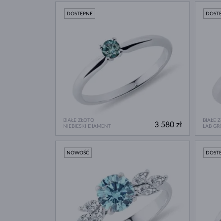
DOSTĘPNE
DOST
BIAŁE ZŁOTO
BIAŁE 
3 580 zł
NIEBIESKI DIAMENT
LAB G
NOWOŚĆ
DOST