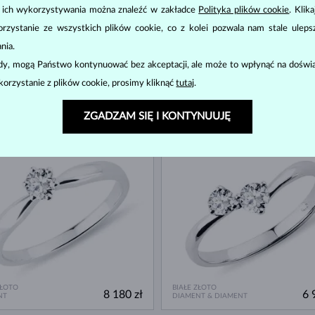
u ich wykorzystywania można znaleźć w zakładce
Polityka plików cookie
. Klik
zystanie ze wszystkich plików cookie, co z kolei pozwala nam stale uleps
nia.
ody, mogą Państwo kontynuować bez akceptacji, ale może to wpłynąć na doświa
korzystanie z plików cookie, prosimy kliknąć
tutaj
.
ZŁOTO
BIAŁE ZŁOTO
9 180 zł
7 
NT
NIEBIESKI DIAMENT & DIAMENT
ZGADZAM SIĘ I KONTYNUUJĘ
ĘPNE
DOSTĘPNE
ZŁOTO
BIAŁE ZŁOTO
8 180 zł
6 
NT
DIAMENT & DIAMENT