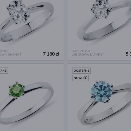
ZŁOTO
BIAŁE ZŁOTO
7 180 zł
5 
ROWN DIAMENT
LAB GROWN DIAMENT
ĘPNE
DOSTĘPNE
NOWOŚĆ