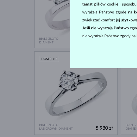
temat plików cookie i sposob
wyrażają Państwo zgodę na kor
zwiększać komfort jej użytkowa
Jeśli nie wyrażają Państwo zg
nie wyrażają Państwo zgody na 
BIAŁE ZŁOTO
BIAŁE 
7 780 zł
DIAMENT
DIAME
DOSTĘPNE
DOST
BIAŁE ZŁOTO
BIAŁE 
5 980 zł
LAB GROWN DIAMENT
DIAME