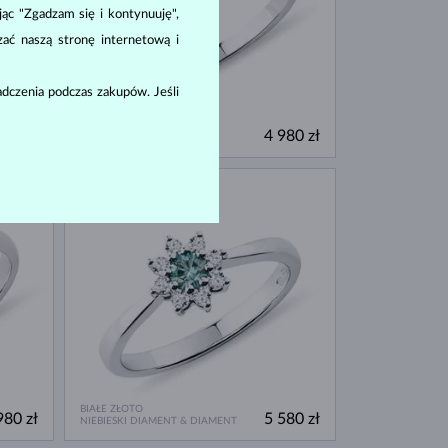
ając "Zgadzam się i kontynuuję",
zać naszą stronę internetową i
dczenia podczas zakupów. Jeśli
BIAŁE ZŁOTO
380 zł
4 980 zł
DIAMENT & DIAMENT
DOSTĘPNE
BIAŁE ZŁOTO
980 zł
5 580 zł
NIEBIESKI DIAMENT & DIAMENT