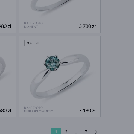
BIAŁE ZŁOTO
980 zł
3 780 zł
DIAMENT
DOSTĘPNE
BIAŁE ZŁOTO
580 zł
7 180 zł
NIEBIESKI DIAMENT
1
2
…
7
»