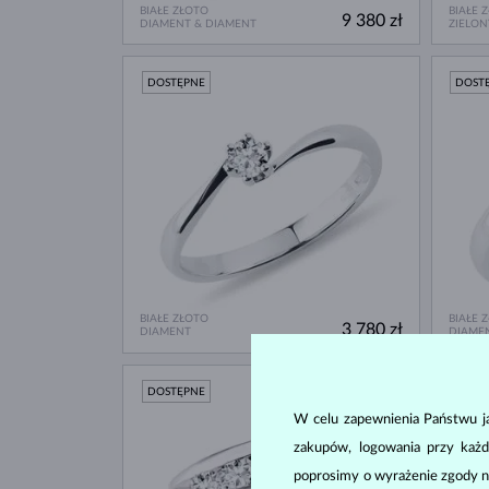
BIAŁE ZŁOTO
BIAŁE 
9 380 zł
DIAMENT & DIAMENT
ZIELON
DOSTĘPNE
DOST
BIAŁE ZŁOTO
BIAŁE 
3 780 zł
DIAMENT
DIAME
DOSTĘPNE
DOST
W celu zapewnienia Państwu ja
zakupów, logowania przy każd
poprosimy o wyrażenie zgody n