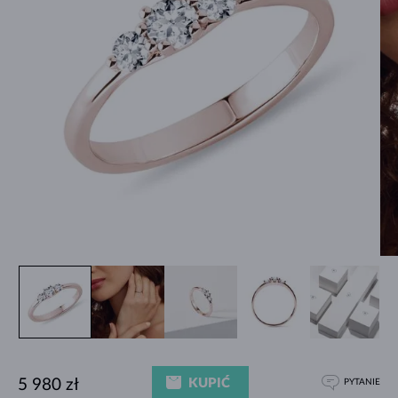
KUPIĆ
5 980 zł
PYTANIE