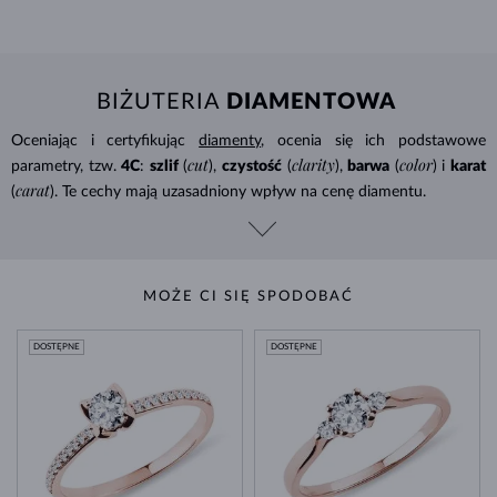
BIŻUTERIA
DIAMENTOWA
Oceniając i certyfikując
diamenty
, ocenia się ich podstawowe
cut
clarity
color
parametry, tzw.
4C
:
szlif
(
),
czystość
(
),
barwa
(
) i
karat
carat
(
). Te cechy mają uzasadniony wpływ na cenę diamentu.
MOŻE CI SIĘ SPODOBAĆ
DOSTĘPNE
DOSTĘPNE