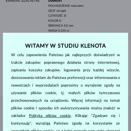
KAMIENIE SZLACHETNE
DIAMENT
POCHODZENIE
naturalne
SZLIF
okrągły
CZYSTOŚĆ
SI
KOLOR
G
ŚREDNICA
3.0 mm
WAGA
0.105 ct
DIAMENT
POCHODZENIE
naturalne
WITAMY W STUDIU KLENOTA
SZLIF
okrągły
CZYSTOŚĆ
SI
W celu zapewnienia Państwu jak najlepszych doświadczeń w
KOLOR
G
ŚREDNICA
2.5 mm
trakcie zakupów: poprawnego działania strony internetowej,
WAGA
0.120 ct
zapisania koszyka zakupów, logowania przy każdej wizycie,
SZEROKOŚĆ
2.30 mm
dostosowania reklam do Państwa preferencji oraz informowania o
WAGA
1.90 g
nowościach i wyprzedażach poprosimy o wyrażenie zgody na
używanie plików cookie, tj. małych plików tymczasowo
przechowywanych na urządzeniu. Więcej informacji na temat
BIŻUTERIA Z
ATELIER KLENOTA
plików cookie i sposobu ich wykorzystywania można znaleźć w
zakładce
Polityka plików cookie
. Klikając "Zgadzam się i
kontynuuję", wyrażają Państwo zgodę na korzystanie ze