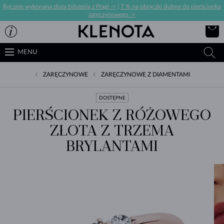
Ręcznie wykonana złota biżuteria z Pragi ->
|
7 % na obrączki ślubne do pierścionka
zaręczynowego ->
MENU
ZARĘCZYNOWE
ZARĘCZYNOWE Z DIAMENTAMI
DOSTĘPNE
PIERŚCIONEK Z RÓŻOWEGO
ZŁOTA Z TRZEMA
BRYLANTAMI