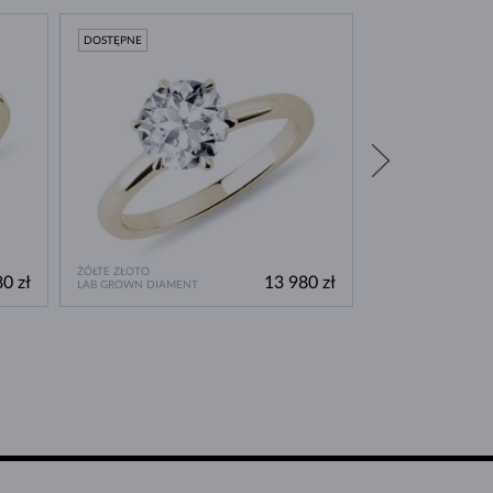
DOSTĘPNE
DOSTĘPNE
ŻÓŁTE ZŁOTO
BIAŁE ZŁOTO
0 zł
13 980 zł
LAB GROWN DIAMENT
DIAMENT