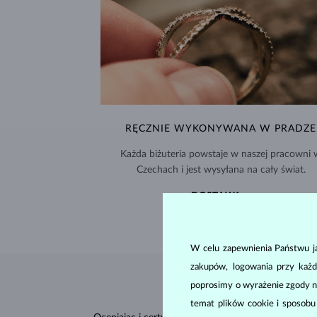
RĘCZNIE WYKONYWANA W PRADZE
Każda biżuteria powstaje w naszej pracowni 
Czechach i jest wysyłana na cały świat.
DOSTAWA >
W celu zapewnienia Państwu ja
zakupów, logowania przy każd
poprosimy o wyrażenie zgody n
temat plików cookie i sposob