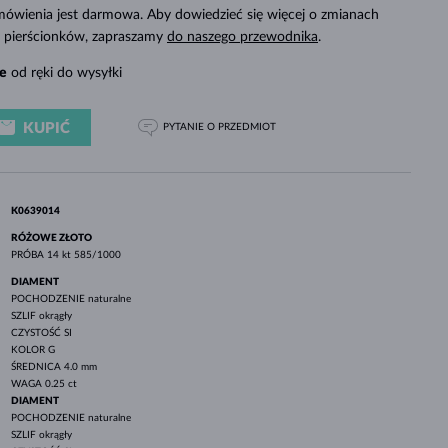
BIAŁE ZŁOTO
RÓŻOWE ZŁOTO
BIAŁE ZŁOTO
mówienia jest darmowa. Aby dowiedzieć się więcej o zmianach
SPRAWDŹ
ch pierścionków, zapraszamy
do naszego przewodnika
.
e
od ręki do wysyłki
KUPIĆ
PYTANIE
O PRZEDMIOT
K0639014
RÓŻOWE ZŁOTO
PRÓBA
14 kt 585/1000
DIAMENT
POCHODZENIE
naturalne
SZLIF
okrągły
CZYSTOŚĆ
SI
KOLOR
G
ŚREDNICA
4.0 mm
WAGA
0.25 ct
DIAMENT
POCHODZENIE
naturalne
SZLIF
okrągły