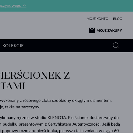
ręczynowego ->
MOJE KONTO
BLOG
MOJE ZAKUPY
KOLEKCJE
PIERŚCIONEK Z
ŻÓŁTE ZŁOTO
TANZANITY
TURMALINY
SZAFIRY
TAMI
RÓŻOWE ZŁOTO
TOPAZY
MOŁDAWITY
SZMARAGDY
TURMALINY
MINERAŁY
MOŁDAWITY
k wykonany z różowego złota ozdobiony okrągłym diamentem.
WYJĄTKOWY
BRANSOLETKI
PROSTOTY
BIŻUTERIA
KOLEKCJE
MIŁOŚĆ
PIĘKNO
PIĘKNE
PERŁY
ję, także na zaręczyny.
MOŁDAWITY
WISIORKI Z PERŁAMI
MINERAŁY
PIĘKNEM
DLA NOWORODKÓW
BIAŁE ZŁOTO
ŚLUBNA
 wykonany ręcznie w studiu KLENOTA. Pierścionek dostarczymy do
 pudełku prezentowym z Certyfikatem Autentyczności. Jeśli będą
ŚLUBNE
ŻÓŁTE ZŁOTO
ŻÓŁTE ZŁOTO
SPRAWDŹ
SPRAWDŹ
SPRAWDŹ
SPRAWDŹ
SPRAWDŹ
SPRAWDŹ
SPRAWDŹ
SPRAWDŹ
SPRAWDŹ
poprawy rozmiaru pierścionka, pierwsza taka zmiana w ciągu 60