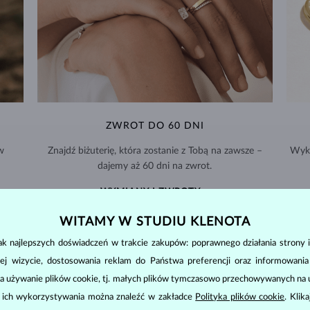
ZWROT DO 60 DNI
w
Znajdź biżuterię, która zostanie z Tobą na zawsze –
Wyko
dajemy aż 60 dni na zwrot.
WYMIANY I ZWROTY >
WITAMY W STUDIU KLENOTA
k najlepszych doświadczeń w trakcie zakupów: poprawnego działania strony i
ej wizycie, dostosowania reklam do Państwa preferencji oraz informowani
a używanie plików cookie, tj. małych plików tymczasowo przechowywanych na ur
BIŻUTERIA
DIAMENTOWA
u ich wykorzystywania można znaleźć w zakładce
Polityka plików cookie
. Klik
cut
clarity
color