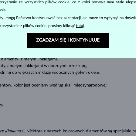
odstawowe parametry, tzw.
4C
:
szlif
(
),
czystość
(
),
barwa
(
) i
zystanie ze wszystkich plików cookie, co z kolei pozwala nam stale uleps
nia.
Najbardziej popularny jest okrągły szlif, tak zwany
brylant
. Diamenty są
ody, mogą Państwo kontynuować bez akceptacji, ale może to wpłynąć na doświa
 (czworokątny lub trójkątny krój z ostrymi narożnikami, szczególnie popula
korzystanie z plików cookie, prosimy kliknąć
tutaj
.
mieszczenie tak zwanych „inkluzji”, czyli wewnętrznych niedoskonałości di
ZGADZAM SIĘ I KONTYNUUJĘ
diamenty bez znamion
wewnętrznych - tzw.inkluzji,
cluded) –
diamenty z bardzo małymi inkluzjami,
diamenty z małymi inkluzjami,
ty z małymi inkluzjami widocznymi przez lupę,
ednimi do większych inkluzji widocznych gołym okiem.
ntów, kolor jest oceniany według skali międzynarodowej:
y;
.
ncy diamonds).
Niektóre z naszych kolorowych diamentów są specjalnie ba