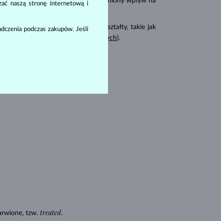
karat
(
). Te cechy mają uzasadniony wpływ na
zać naszą stronę internetową i
 również cięte na inne fantazyjne kształty, takie jak
dczenia podczas zakupów. Jeśli
rny wśród
pierścionków zaręczynowych
).
amentów:
treated
rwione, tzw.
.