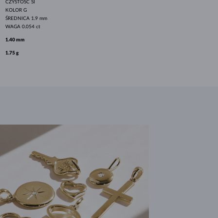
CZYSTOŚĆ
SI
KOLOR
G
ŚREDNICA
1.9 mm
WAGA
0.054 ct
1.40 mm
1.75 g