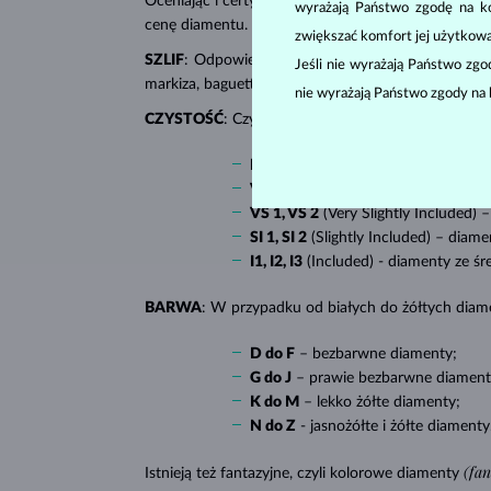
Oceniając i certyfikując
diamenty
, ocenia się ich p
wyrażają Państwo zgodę na kor
cenę diamentu.
zwiększać komfort jej użytkowa
SZLIF
: Odpowiedni szlif nadaje diamentowi połysk. 
Jeśli nie wyrażają Państwo zg
markiza, baguette, serce, łza, owal czy księżniczka
nie wyrażają Państwo zgody na 
CZYSTOŚĆ
: Czystość określa ilość, rozmiar i roz
IF
(Internally Flawless) – najczystsze
VVS 1, VVS 2
(Very Very Slightly In
VS 1, VS 2
(Very Slightly Included) –
SI 1, SI 2
(Slightly Included) –
diamen
I1, I2, I3
(Included)
- diamenty ze śr
BARWA
: W przypadku od białych do żółtych diame
D do F
–
bezbarwne diamenty;
G do J
–
prawie bezbarwne diament
K do M
– lekko
żółte diamenty;
N do Z
- jasnożółte i żółte diamenty
(fa
Istnieją też fantazyjne, czyli kolorowe diamenty