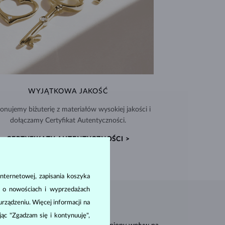
WYJĄTKOWA JAKOŚĆ
nujemy biżuterię z materiałów wysokiej jakości i
dołączamy Certyfikat Autentyczności.
CERTYFIKATY AUTENTYCZNOŚCI >
nternetowej, zapisania koszyka
a o nowościach i wyprzedażach
ządzeniu. Więcej informacji na
ając "Zgadzam się i kontynuuję",
carat