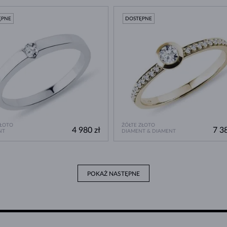
ĘPNE
DOSTĘPNE
ZŁOTO
ŻÓŁTE ZŁOTO
4 980 zł
7 38
NT
DIAMENT & DIAMENT
POKAŻ NASTĘPNE