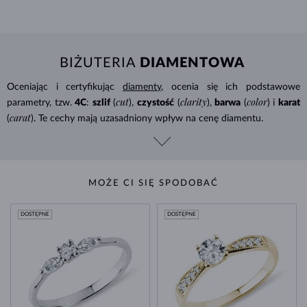
BIŻUTERIA
DIAMENTOWA
Oceniając i certyfikując
diamenty
, ocenia się ich podstawowe
cut
clarity
color
parametry, tzw.
4C
:
szlif
(
),
czystość
(
),
barwa
(
) i
karat
carat
(
). Te cechy mają uzasadniony wpływ na cenę diamentu.
MOŻE CI SIĘ SPODOBAĆ
DOSTĘPNE
DOSTĘPNE