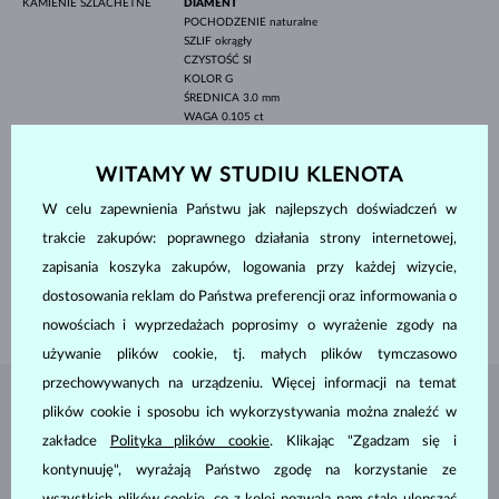
KAMIENIE SZLACHETNE
DIAMENT
POCHODZENIE
naturalne
SZLIF
okrągły
CZYSTOŚĆ
SI
KOLOR
G
ŚREDNICA
3.0 mm
WAGA
0.105 ct
DIAMENT
POCHODZENIE
naturalne
WITAMY W STUDIU KLENOTA
SZLIF
okrągły
CZYSTOŚĆ
SI
W celu zapewnienia Państwu jak najlepszych doświadczeń w
KOLOR
G
ŚREDNICA
1.4 mm
trakcie zakupów: poprawnego działania strony internetowej,
WAGA
0.024 ct
zapisania koszyka zakupów, logowania przy każdej wizycie,
SZEROKOŚĆ
1.55 mm
dostosowania reklam do Państwa preferencji oraz informowania o
WAGA
1.60 g
nowościach i wyprzedażach poprosimy o wyrażenie zgody na
używanie plików cookie, tj. małych plików tymczasowo
przechowywanych na urządzeniu. Więcej informacji na temat
BIŻUTERIA Z
ATELIER KLENOTA
plików cookie i sposobu ich wykorzystywania można znaleźć w
zakładce
Polityka plików cookie
. Klikając "Zgadzam się i
kontynuuję", wyrażają Państwo zgodę na korzystanie ze