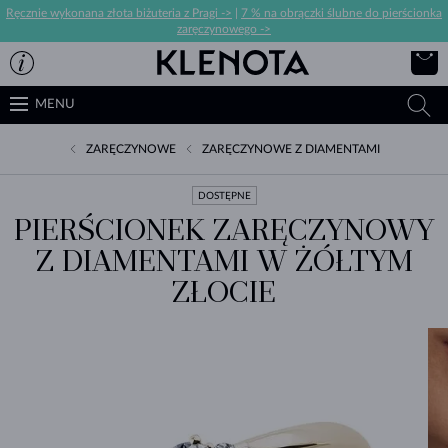
Ręcznie wykonana złota biżuteria z Pragi ->
|
7 % na obrączki ślubne do pierścionka
zaręczynowego ->
MENU
ZARĘCZYNOWE
ZARĘCZYNOWE Z DIAMENTAMI
DOSTĘPNE
PIERŚCIONEK ZARĘCZYNOWY
Z DIAMENTAMI W ŻÓŁTYM
ZŁOCIE