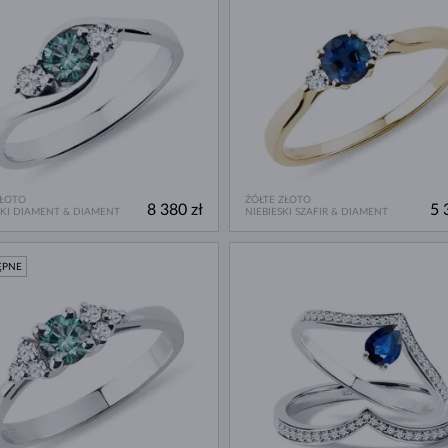
ZŁOTO
ŻÓŁTE ZŁOTO
8 380 zł
5 
SKI DIAMENT & DIAMENT
NIEBIESKI SZAFIR & DIAMENT
ĘPNE