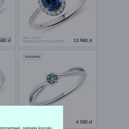
ANT LAB
BIAŁE ZŁOTO
580 zł
13 980 zł
NIEBIESKI SZAFIR & DIAMENT
DOSTĘPNE
BIAŁE ZŁOTO
180 zł
4 580 zł
NIEBIESKI DIAMENT
nternetowej, zapisania koszyka