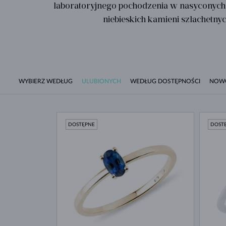
laboratoryjnego pochodzenia w nasyconych k
niebieskich kamieni szlachetny
WYBIERZ WEDŁUG
ULUBIONYCH
WEDŁUG DOSTĘPNOŚCI
NOW
DOSTĘPNE
DOST