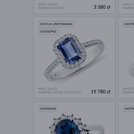
ŻÓŁTE ZŁOTO
BIAŁE 
3 380 zł
NIEBIESKI SZAFIR
NIEBIE
EDYCJA LIMITOWANA
DOST
DOSTĘPNE
BIAŁE ZŁOTO
BIAŁE 
19 780 zł
NIEBIESKI SZAFIR & DIAMENT
NIEBIE
DOSTĘPNE
DOST