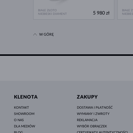
BIAŁE ZŁOTO
BIAŁE 
5 980 zł
NIEBIESKI DIAMENT
NIEBIE
W GÓRĘ
KLENOTA
ZAKUPY
KONTAKT
DOSTAWA I PŁATNOŚĆ
SHOWROOM
WYMIANY I ZWROTY
O NAS
REKLAMACJA
DLA MEDIÓW
WYBÓR OBRĄCZEK
BLOG
CERTYFIKATY AUTENTYCZNOŚCI