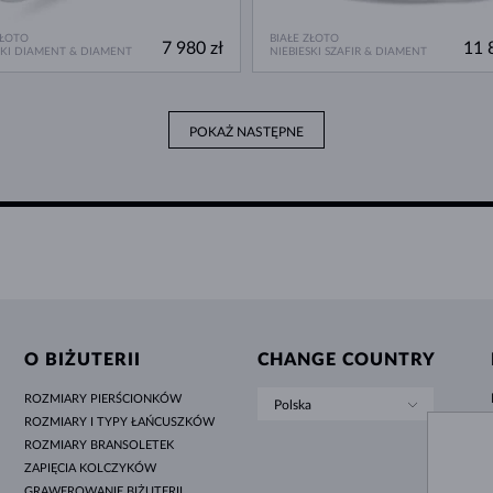
ZŁOTO
BIAŁE ZŁOTO
7 980 zł
11 
SKI DIAMENT & DIAMENT
NIEBIESKI SZAFIR & DIAMENT
POKAŻ NASTĘPNE
O BIŻUTERII
CHANGE COUNTRY
ROZMIARY PIERŚCIONKÓW
Polska
ROZMIARY I TYPY ŁAŃCUSZKÓW
ROZMIARY BRANSOLETEK
ZAPIĘCIA KOLCZYKÓW
GRAWEROWANIE BIŻUTERII