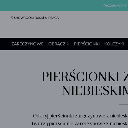
Ręcznie wykona
SHOWROOM DUŠNÍ 6, PRAGA
ZARĘCZYNOWE
OBRĄCZKI
PIERŚCIONKI
KOLCZYKI
Pierścionki Zaręczynowe
Obrączki
Pierścionki
Kolczyki
Naszyjniki
Bransoletki
Perły
Biżuteria
Prezenty
Kolekcje
PIERŚCIONKI
NIEBIESKI
Odkryj pierścionki zaręczynowe z niebies
tworzą pierścionki zaręczynowe z niebiesk