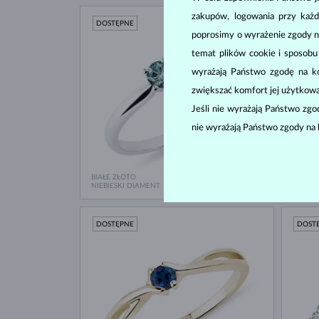
zakupów, logowania przy każd
DOSTĘPNE
DOST
poprosimy o wyrażenie zgody n
temat plików cookie i sposob
wyrażają Państwo zgodę na kor
zwiększać komfort jej użytkowa
Jeśli nie wyrażają Państwo zg
nie wyrażają Państwo zgody na 
BIAŁE ZŁOTO
BIAŁE 
3 580 zł
NIEBIESKI DIAMENT
NIEBIE
DOSTĘPNE
DOST