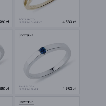
ŻÓŁTE ZŁOTO
580 zł
4 580 zł
NIEBIESKI DIAMENT
DOSTĘPNE
BIAŁE ZŁOTO
580 zł
4 980 zł
NIEBIESKI SZAFIR
DOSTĘPNE