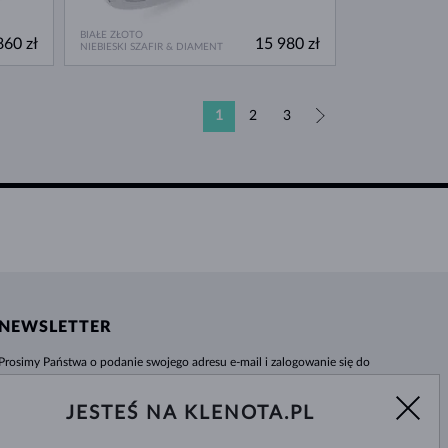
BIAŁE ZŁOTO
860 zł
15 980 zł
NIEBIESKI SZAFIR & DIAMENT
1
2
3
»
NEWSLETTER
Prosimy Państwa o podanie swojego adresu e-mail i zalogowanie się do
naszego centrum informacji e-sklepu klenota.pl. Żadna nowość czy rabat nie
umkną Państwa uwadze!
JESTEŚ NA KLENOTA.PL