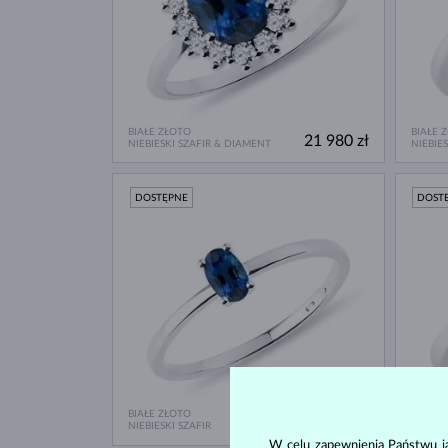
BIAŁE ZŁOTO
BIAŁE 
21 980 zł
NIEBIESKI SZAFIR & DIAMENT
NIEBIE
DOSTĘPNE
DOST
BIAŁE ZŁOTO
BIAŁE 
3 380 zł
NIEBIESKI SZAFIR
NIEBIE
W celu zapewnienia Państwu ja