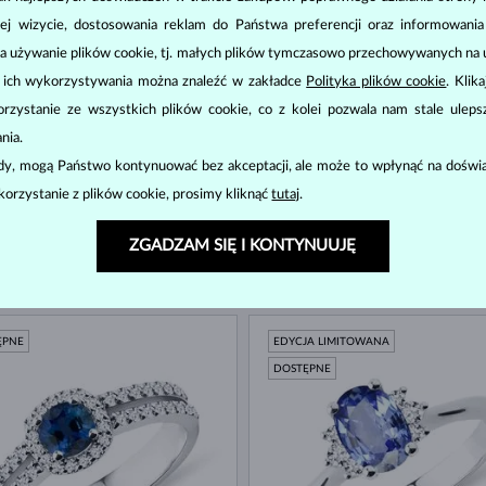
ej wizycie, dostosowania reklam do Państwa preferencji oraz informowani
ĘPNE
DOSTĘPNE
a używanie plików cookie, tj. małych plików tymczasowo przechowywanych na ur
u ich wykorzystywania można znaleźć w zakładce
Polityka plików cookie
. Klik
zystanie ze wszystkich plików cookie, co z kolei pozwala nam stale uleps
nia.
ody, mogą Państwo kontynuować bez akceptacji, ale może to wpłynąć na doświa
korzystanie z plików cookie, prosimy kliknąć
tutaj
.
ZGADZAM SIĘ I KONTYNUUJĘ
ZŁOTO
ŻÓŁTE ZŁOTO
7 180 zł
3 
SKI DIAMENT
NIEBIESKI DIAMENT & DIAMENT
ĘPNE
EDYCJA LIMITOWANA
DOSTĘPNE