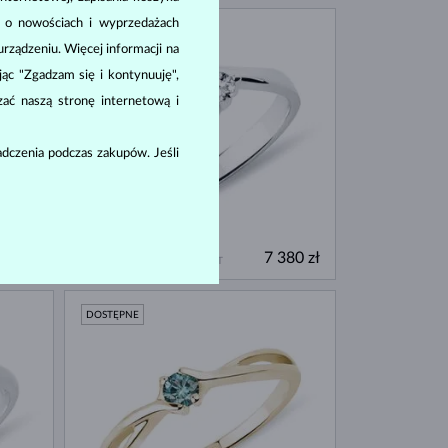
a o nowościach i wyprzedażach
DOSTĘPNE
ządzeniu. Więcej informacji na
ając "Zgadzam się i kontynuuję",
zać naszą stronę internetową i
dczenia podczas zakupów. Jeśli
BIAŁE ZŁOTO
180 zł
7 380 zł
NIEBIESKI SZAFIR & DIAMENT
DOSTĘPNE