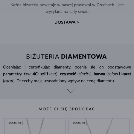
Każda biżuteria powstaje w naszej pracowni w Czechach i jest
wysyłana na cały świat.
DOSTAWA >
BIŻUTERIA
DIAMENTOWA
Oceniając i certyfikując
diamenty
, ocenia się ich podstawowe
cut
clarity
color
parametry, tzw.
4C
:
szlif
(
),
czystość
(
),
barwa
(
) i
karat
carat
(
). Te cechy mają uzasadniony wpływ na cenę diamentu.
MOŻE CI SIĘ SPODOBAĆ
DOSTĘPNE
DOSTĘPNE