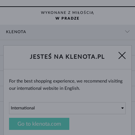
WYKONANE Z MIŁOŚCIĄ
W PRADZE
KLENOTA
KONTAKT
ZAKUPY
SHOWROOM
JESTEŚ NA KLENOTA.PL
DOSTAWA I PŁATNOŚĆ
O NAS
O BIŻUTERII
WYMIANY I ZWROTY
DLA MEDIÓW
ROZMIARY PIERŚCIONKÓW
REKLAMACJA
BLOG
CHANGE COUNTRY
For the best shopping experience, we recommend visiting
ROZMIARY I TYPY ŁAŃCUSZKÓW
WYBÓR OBRĄCZEK
our international website in English.
ROZMIARY BRANSOLETEK
CERTYFIKATY AUTENTYCZNOŚCI
Polska
NEWSLETTER
ZAPIĘCIA KOLCZYKÓW
REGULAMIN SERWISU
Prosimy Państwa o podanie swojego adresu e-mail i zalogowanie się do naszego
GRAWEROWANIE BIŻUTERII
OCHRONA DANYCH OSOBOWYCH
centrum informacji e-sklepu klenota.pl. Żadna nowość czy rabat nie umkną Państwa
MODYFIKACJE BIŻUTERII
uwadze!
PIELĘGNACJA BIŻUTERII
Go to klenota.com
Copyright © 2026 KLENOTA. Wszelkie prawa zastrzeżone.
WYBIERZ