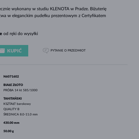
BIAŁE ZŁOTO
RÓŻOWE ZŁOTO
BIAŁE ZŁOTO
 ręcznie wykonany w studiu KLENOTA w Pradze. Biżuterię
SPRAWDŹ
twa w eleganckim pudełku prezentowym z Certyfikatem
e
od ręki do wysyłki
KUPIĆ
PYTANIE
O PRZEDMIOT
N6071602
BIAŁE ZŁOTO
PRÓBA
14 kt 585/1000
TAHITAŃSKI
KSZTAŁT
barokowy
QUALITY
B
ŚREDNICA
8.0-11.0 mm
430.00 mm
50.00 g