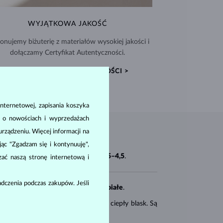
WYJĄTKOWA JAKOŚĆ
nujemy biżuterię z materiałów wysokiej jakości i
dołączamy Certyfikat Autentyczności.
CERTYFIKATY AUTENTYCZNOŚCI >
nternetowej, zapisania koszyka
a o nowościach i wyprzedażach
ządzeniu. Więcej informacji na
ając "Zgadzam się i kontynuuję",
y. Na skali Mohsa mają twardość
2,5–4,5
.
zać naszą stronę internetową i
dczenia podczas zakupów. Jeśli
ny, barokowy
). Zazwyczaj są
czysto białe
.
 Perły Akoya są
czysto białe
i maja ciepły blask. Są