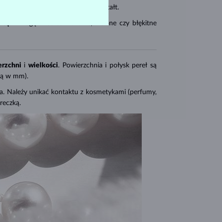
lor, metaliczny połysk i
okrągły
kształt.
otą
– mogą mieć też różowe, zielone czy błękitne
erzchni
i
wielkości
. Powierzchnia i połysk pereł są
cą w mm).
atna. Należy unikać kontaktu z kosmetykami (perfumy,
reczką.