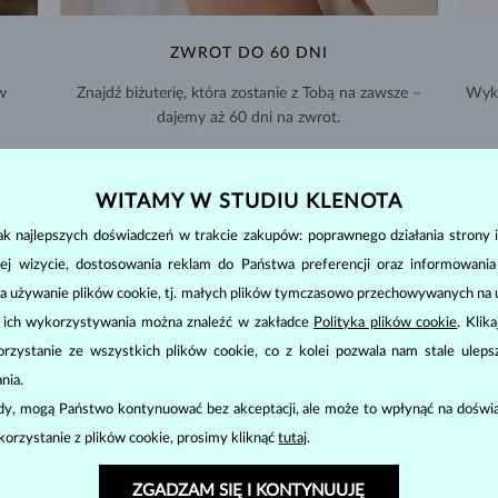
ZWROT DO 60 DNI
w
Znajdź biżuterię, która zostanie z Tobą na zawsze –
Wyko
dajemy aż 60 dni na zwrot.
WYMIANY I ZWROTY >
WITAMY W STUDIU KLENOTA
k najlepszych doświadczeń w trakcie zakupów: poprawnego działania strony i
ej wizycie, dostosowania reklam do Państwa preferencji oraz informowani
a używanie plików cookie, tj. małych plików tymczasowo przechowywanych na ur
PERŁOWA
BIŻUTERIA
u ich wykorzystywania można znaleźć w zakładce
Polityka plików cookie
. Klik
ię od większości klejnotów. Są wytworem morskich i słodkowodnych małż
zystanie ze wszystkich plików cookie, co z kolei pozwala nam stale uleps
nia.
ody, mogą Państwo kontynuować bez akceptacji, ale może to wpłynąć na doświa
słodką wodą. Mogą mieć
różne wielkości
i różne kształty (
okrągły, owal
korzystanie z plików cookie, prosimy kliknąć
tutaj
.
ponii. Mogą osiągać wielkość
5-9 mm
w zależności od temperatury wody.
ZGADZAM SIĘ I KONTYNUUJĘ