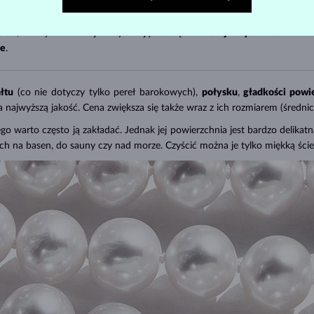
, gdzie są hodowane w specjalnych małżach. Mają ciemny,
szarozielony
ko
alii, Birmy i Indonezji. Przybierają barwę od
białej aż po miodowo zł
łe
.
ałtu
(co nie dotyczy tylko pereł barokowych),
połysku
,
gładkości powi
 najwyższą jakość. Cena zwiększa się także wraz z ich rozmiarem (średni
atego warto często ją zakładać. Jednak jej powierzchnia jest bardzo delik
ich na basen, do sauny czy nad morze. Czyścić można je tylko miękką ście