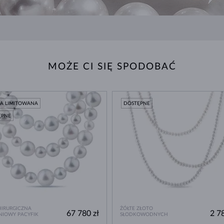
MOŻE CI SIĘ SPODOBAĆ
JA LIMITOWANA
DOSTĘPNE
ĘPNE
HIRURGICZNA
ŻÓŁTE ZŁOTO
67 780 zł
2 78
NIOWY PACYFIK
SŁODKOWODNYCH