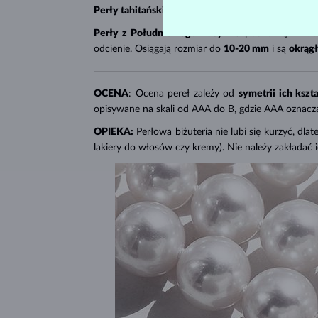
Perły tahitańskie
pochodzą z Francuskiej Polinezji
Perły z Południowego Pacyfiku
pochodzą z Austr
odcienie. Osiągają rozmiar do
10-20 mm
i są
okrąg
OCENA
: Ocena pereł zależy od
symetrii ich kszt
opisywane na skali od AAA do B, gdzie AAA oznacza
OPIEKA:
Perłowa biżuteria
nie lubi się kurzyć, dl
lakiery do włosów czy kremy). Nie należy zakładać 