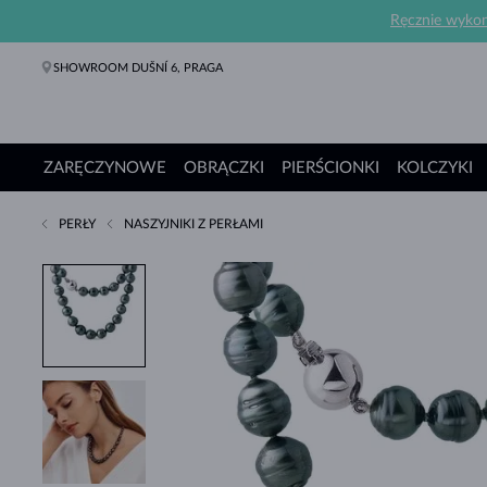
Ręcznie wykona
SHOWROOM DUŠNÍ 6, PRAGA
ZARĘCZYNOWE
OBRĄCZKI
PIERŚCIONKI
KOLCZYKI
PERŁY
NASZYJNIKI Z PERŁAMI
Pierścionki Zaręczynowe
Obrączki
Pierścionki
Kolczyki
Naszyjniki
Bransoletki
Perły
Biżuteria
Prezenty
Kolekcje