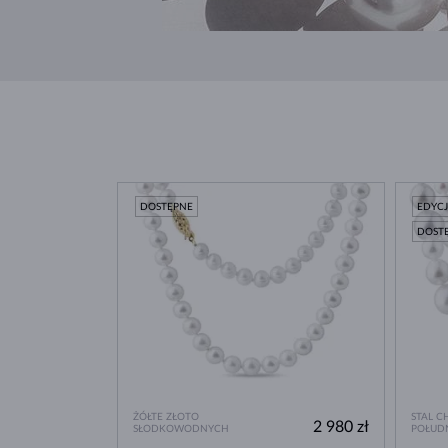
DOSTĘPNE
EDYC
DOST
ŻÓŁTE ZŁOTO
STAL C
2 980 zł
SŁODKOWODNYCH
POŁUD