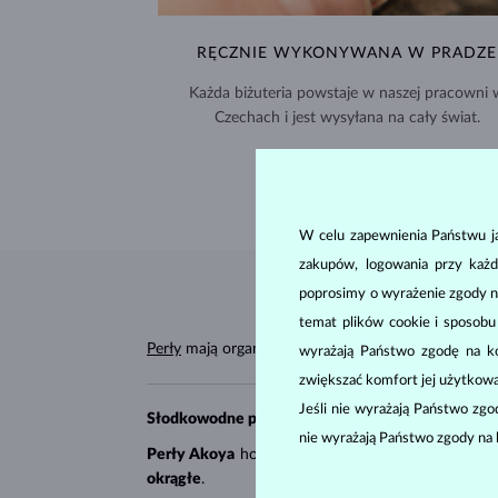
RĘCZNIE WYKONYWANA W PRADZE
Każda biżuteria powstaje w naszej pracowni 
Czechach i jest wysyłana na cały świat.
DOSTAWA >
W celu zapewnienia Państwu ja
zakupów, logowania przy każd
poprosimy o wyrażenie zgody n
temat plików cookie i sposob
Perły
mają organiczne pochodzenie, czym różnią s
wyrażają Państwo zgodę na kor
zwiększać komfort jej użytkowa
Jeśli nie wyrażają Państwo zg
Słodkowodne perły
są hodowane w akwenach ze 
nie wyrażają Państwo zgody na 
Perły Akoya
hoduje się w Chinach, Wietnamie i Ja
okrągłe
.