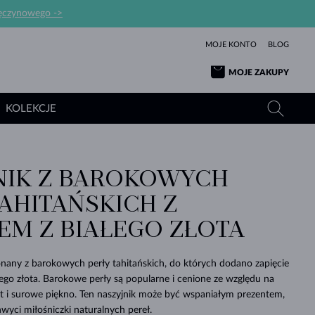
ręczynowego ->
MOJE KONTO
BLOG
MOJE ZAKUPY
KOLEKCJE
NIK Z BAROKOWYCH
ŻÓŁTE ZŁOTO
TANZANITY
TURMALINY
SZAFIRY
TAHITAŃSKICH Z
RÓŻOWE ZŁOTO
TOPAZY
MOŁDAWITY
SZMARAGDY
IEM Z BIAŁEGO ZŁOTA
TURMALINY
MINERAŁY
MOŁDAWITY
WYJĄTKOWY
BRANSOLETKI
PROSTOTY
BIŻUTERIA
KOLEKCJE
MIŁOŚĆ
PIĘKNO
PIĘKNE
PERŁY
MOŁDAWITY
WISIORKI Z PERŁAMI
MINERAŁY
onany z barokowych perły tahitańskich, do których dodano zapięcie
PIĘKNEM
DLA NOWORODKÓW
BIAŁE ZŁOTO
ŚLUBNA
ego złota. Barokowe perły są popularne i cenione ze względu na
łt i surowe piękno. Ten naszyjnik może być wspaniałym prezentem,
ŚLUBNE
ŻÓŁTE ZŁOTO
ŻÓŁTE ZŁOTO
SPRAWDŹ
SPRAWDŹ
SPRAWDŹ
SPRAWDŹ
SPRAWDŹ
SPRAWDŹ
SPRAWDŹ
SPRAWDŹ
SPRAWDŹ
hwyci miłośniczki naturalnych pereł.