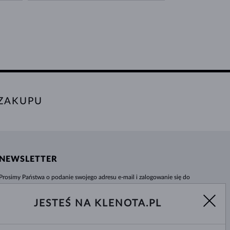
 ZAKUPU
NEWSLETTER
Prosimy Państwa o podanie swojego adresu e-mail i zalogowanie się do
naszego centrum informacji e-sklepu klenota.pl. Żadna nowość czy rabat nie
umkną Państwa uwadze!
JESTEŚ NA KLENOTA.PL
WYBIERZ