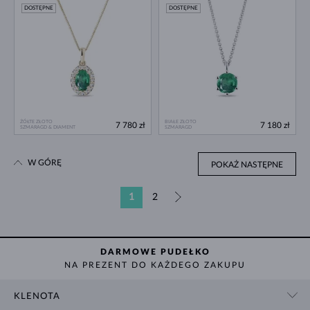
DOSTĘPNE
DOSTĘPNE
ŻÓŁTE ZŁOTO
BIAŁE ZŁOTO
7 780 zł
7 180 zł
SZMARAGD & DIAMENT
SZMARAGD
W GÓRĘ
POKAŻ NASTĘPNE
1
2
»
DARMOWE PUDEŁKO
NA PREZENT DO KAŻDEGO ZAKUPU
KLENOTA