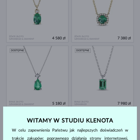
ŻÓŁTE ZŁOTO
ŻÓŁTE ZŁOTO
4 580 zł
7 380 zł
SZMARAGD & DIAMENT
SZMARAGD & DIAMENT
DOSTĘPNE
DOSTĘPNE
BIAŁE ZŁOTO
BIAŁE ZŁOTO
5 180 zł
7 980 zł
SZMARAGD & DIAMENT
SZMARAGD
DOSTĘPNE
DOSTĘPNE
WITAMY W STUDIU KLENOTA
W celu zapewnienia Państwu jak najlepszych doświadczeń w
trakcie zakupów: poprawnego działania strony internetowej,