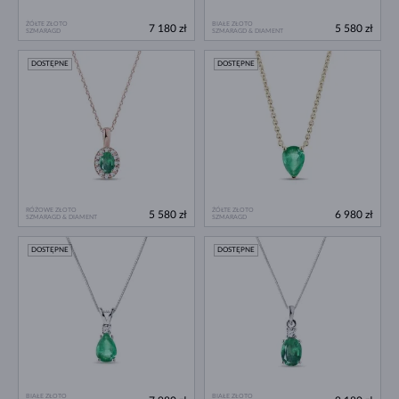
ŻÓŁTE ZŁOTO
BIAŁE ZŁOTO
7 180 zł
5 580 zł
SZMARAGD
SZMARAGD & DIAMENT
DOSTĘPNE
DOSTĘPNE
RÓŻOWE ZŁOTO
ŻÓŁTE ZŁOTO
5 580 zł
6 980 zł
SZMARAGD & DIAMENT
SZMARAGD
DOSTĘPNE
DOSTĘPNE
BIAŁE ZŁOTO
BIAŁE ZŁOTO