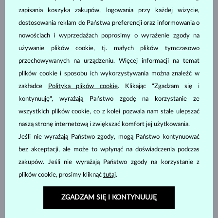
zapisania koszyka zakupów, logowania przy każdej wizycie,
dostosowania reklam do Państwa preferencji oraz informowania o
nowościach i wyprzedażach poprosimy o wyrażenie zgody na
ŻÓŁTE ZŁOTO
ŻÓŁTE ZŁOTO
4 580 zł
7 180 zł
SZMARAGD
SZMARAGD & DIAMENT
używanie plików cookie, tj. małych plików tymczasowo
przechowywanych na urządzeniu. Więcej informacji na temat
DOSTĘPNE
DOSTĘPNE
plików cookie i sposobu ich wykorzystywania można znaleźć w
zakładce
Polityka plików cookie
. Klikając "Zgadzam się i
kontynuuję", wyrażają Państwo zgodę na korzystanie ze
wszystkich plików cookie, co z kolei pozwala nam stale ulepszać
naszą stronę internetową i zwiększać komfort jej użytkowania.
Jeśli nie wyrażają Państwo zgody, mogą Państwo kontynuować
ŻÓŁTE ZŁOTO
BIAŁE ZŁOTO
5 580 zł
7 380 zł
SZMARAGD & DIAMENT
SZMARAGD & DIAMENT
bez akceptacji, ale może to wpłynąć na doświadczenia podczas
zakupów. Jeśli nie wyrażają Państwo zgody na korzystanie z
DOSTĘPNE
DOSTĘPNE
plików cookie, prosimy kliknąć
tutaj
.
ZGADZAM SIĘ I KONTYNUUJĘ