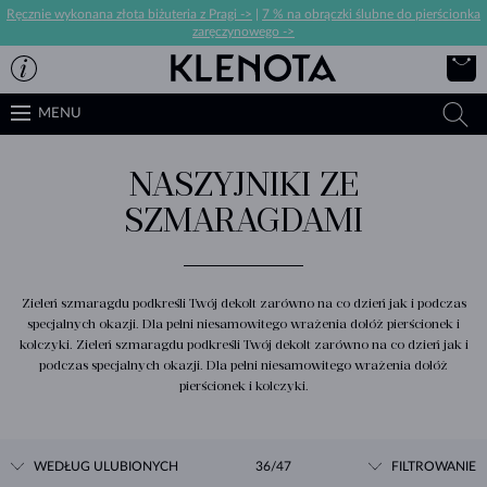
Ręcznie wykonana złota biżuteria z Pragi ->
|
7 % na obrączki ślubne do pierścionka
zaręczynowego ->
MENU
NASZYJNIKI ZE
SZMARAGDAMI
Zieleń szmaragdu podkreśli Twój dekolt zarówno na co dzień jak i podczas
specjalnych okazji. Dla pełni niesamowitego wrażenia dołóż pierścionek i
kolczyki. Zieleń szmaragdu podkreśli Twój dekolt zarówno na co dzień jak i
podczas specjalnych okazji. Dla pełni niesamowitego wrażenia dołóż
pierścionek i kolczyki.
WEDŁUG ULUBIONYCH
36/47
FILTROWANIE