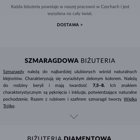
Każda biżuteria powstaje w naszej pracowni w Czechach i jest
wysyłana na cały świat.
DOSTAWA >
SZMARAGDOWA
BIŻUTERIA
Szmaragdy
należą do najbardziej ulubionych wśród naturalnych
klejnotów. Charakteryzują się wyrazistym zielonym kolorem. Należą
do rodziny beryli i mają twardość
7,5–8.
Ich znakiem
charakterystycznym są pęknięcia i inkluzje, potwierdzające naturalne
pochodzenie. Razem z rubinem i szafirem szmaragd tworzy
Wielką
Trójkę
.
BIŻUTERIA
DIAMENTOWA