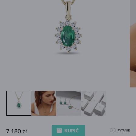
KUPIĆ
7 180 zł
PYTANIE