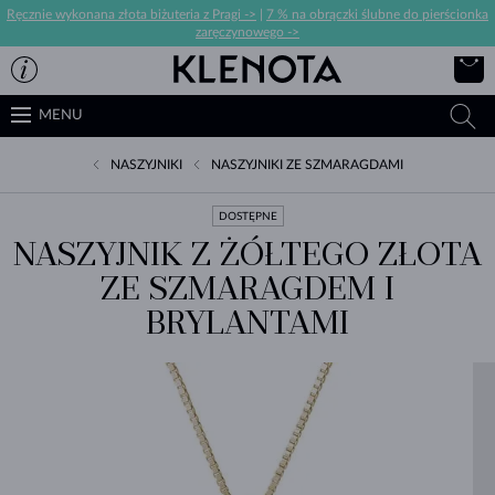
Ręcznie wykonana złota biżuteria z Pragi ->
|
7 % na obrączki ślubne do pierścionka
zaręczynowego ->
MENU
NASZYJNIKI
NASZYJNIKI ZE SZMARAGDAMI
DOSTĘPNE
NASZYJNIK Z ŻÓŁTEGO ZŁOTA
ZE SZMARAGDEM I
BRYLANTAMI