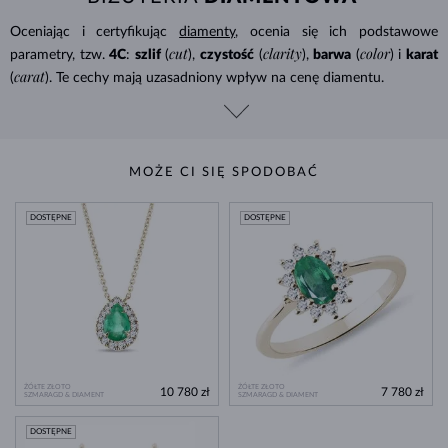
Oceniając i certyfikując
diamenty
, ocenia się ich podstawowe
cut
clarity
color
parametry, tzw.
4C
:
szlif
(
),
czystość
(
),
barwa
(
) i
karat
carat
(
). Te cechy mają uzasadniony wpływ na cenę diamentu.
MOŻE CI SIĘ SPODOBAĆ
DOSTĘPNE
DOSTĘPNE
ŻÓŁTE ZŁOTO
ŻÓŁTE ZŁOTO
10 780 zł
7 780 zł
SZMARAGD & DIAMENT
SZMARAGD & DIAMENT
DOSTĘPNE