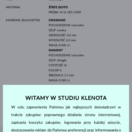
MATERIAŁ
ŻÓŁTE ZŁOTO
PRÓBA
14 kt 585/1000
KAMIENIE SZLACHETNE
SZMARAGD
POCHODZENIE
naturalne
SZLIF
owalny
SZEROKOŚĆ
4.0 mm
WYSOKOŚĆ
6.0 mm
WAGA
0.400 ct
DIAMENT
POCHODZENIE
naturalne
SZLIF
okrągły
CZYSTOŚĆ
SI
KOLOR
G
ŚREDNICA
1.5 mm
WAGA
0.180 ct
SZEROKOŚĆ
8.20 mm
WYSOKOŚĆ
10.00 mm
WITAMY W STUDIU KLENOTA
DŁUGOŚĆ
420.00 mm
W celu zapewnienia Państwu jak najlepszych doświadczeń w
WAGA
1.80 g
trakcie zakupów: poprawnego działania strony internetowej,
zapisania koszyka zakupów, logowania przy każdej wizycie,
dostosowania reklam do Państwa preferencji oraz informowania o